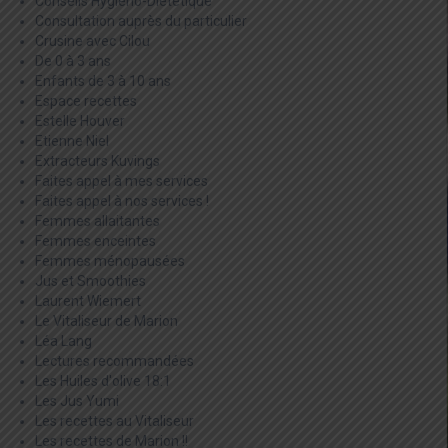
Conseils Hygièno-Diététique
Consultation auprès du particulier
Crusine avec Cilou
De 0 à 3 ans
Enfants de 3 à 10 ans
Espace recettes
Estelle Houver
Etienne Niel
Extracteurs Kuvings
Faites appel à mes services
Faites appel à nos services !
Femmes allaitantes
Femmes enceintes
Femmes ménopausées
Jus et Smoothies
Laurent Wiemert
Le Vitaliseur de Marion
Léa Lang
Lectures recommandées
Les Huiles d'olive 18:1
Les Jus Yumi
Les recettes au Vitaliseur
Les recettes de Marion !!