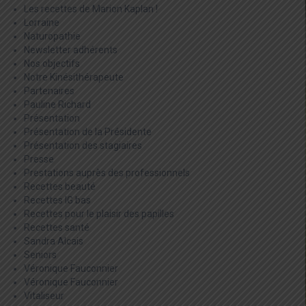
Les recettes de Marion Kaplan !
Lorraine
Naturopathie
Newsletter adhérents
Nos objectifs
Notre Kinésithérapeute
Partenaires
Pauline Richard
Présentation
Présentation de la Présidente
Présentation des stagiaires
Presse
Prestations auprès des professionnels
Recettes beauté
Recettes IG bas
Recettes pour le plaisir des papilles
Recettes santé
Sandra Alcais
Seniors
Véronique Fauconnier
Véronique Fauconnier
Vitaliseur