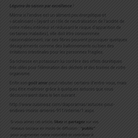
Légume de saison par excellence
!
Même si l’endive est un aliment
peu énergétique
et
« alcalinisant »
(ayant un rôle de neutralisation de l’acidité de
votre milieu intérieur et réduisant le risque d’apparition de
certaines maladies), elle doit être consommée
raisonnablement, car ses fibres peuvent provoquer quelques
désagréments comme des
ballonnements
ou bien des
irritations intestinales
pour les personnes fragiles.
Sa richesse en potassium lui confère des
effets diurétiques
très utiles pour l’élimination des déchets et des toxines de votre
organisme
.
Enfin son
goût amer
peut rebuter certains d’entre-vous, mais
peu être maîtriser grâce à quelques astuces que vous
découvriraient dans le lien suivant :
http://www.cuisineaz.com/diaporamas/astuces-pour-
endives-moins-ameres-911/interne/1.aspx