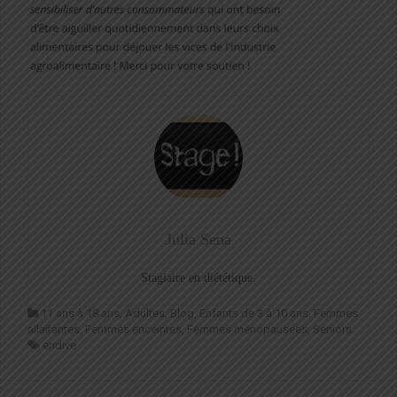
Julia Sena
Stagiaire en diététique.
11 ans à 18 ans
,
Adultes
,
Blog
,
Enfants de 3 à 10 ans
,
Femmes
allaitantes
,
Femmes enceintes
,
Femmes ménopausées
,
Seniors
endive