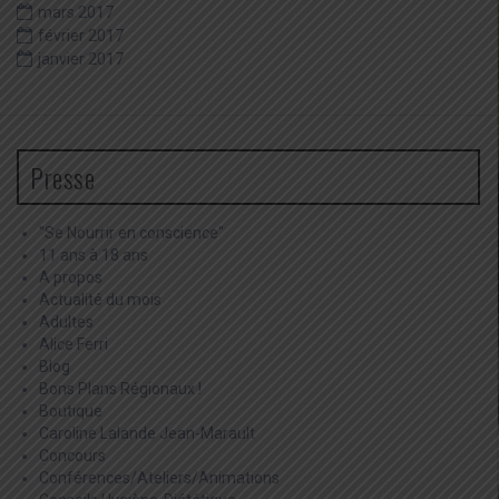
mars 2017
février 2017
janvier 2017
Presse
"Se Nourrir en conscience"
11 ans à 18 ans
A propos
Actualité du mois
Adultes
Alice Ferri
Blog
Bons Plans Régionaux !
Boutique
Caroline Lalande Jean-Marault
Concours
Conférences/Ateliers/Animations