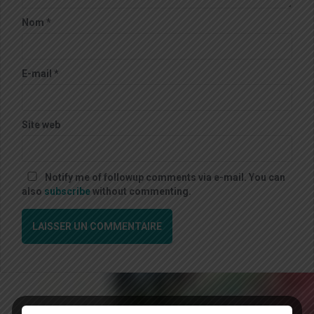
Nom
*
E-mail
*
Site web
Notify me of followup comments via e-mail. You can
also
subscribe
without commenting.