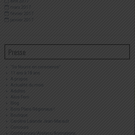
avril 2017
mars 2017
février 2017
janvier 2017
Presse
"Se Nourrir en conscience"
11 ans à 18 ans
A propos
Actualité du mois
Adultes
Alice Ferri
Blog
Bons Plans Régionaux !
Boutique
Caroline Lalande Jean-Marault
Concours
Conférences/Ateliers/Animations