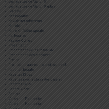
Les recettes de Marion !!
Les recettes de Marion Kaplan !
Lorraine
Naturopathie
Newsletter adhérents
Nos objectifs
Notre Kinésithérapeute
Partenaires
Pauline Richard
Présentation
Présentation de la Présidente
Présentation des stagiaires
Presse
Prestations auprès des professionnels
Recettes beauté
Recettes IG bas
Recettes pour le plaisir des papilles
Recettes santé
Sandra Alcais
Seniors
Véronique Fauconnier
Véronique Fauconnier
Vitaliseur