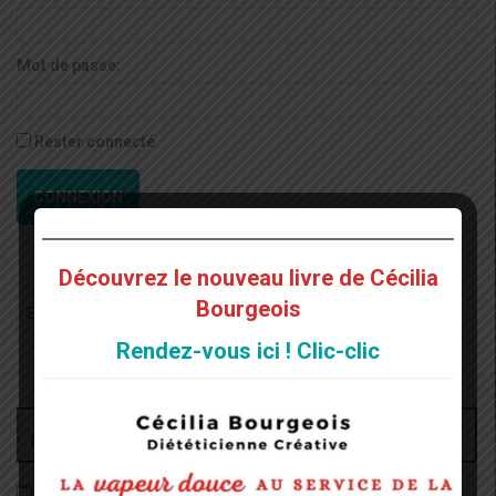
Mot de passe:
Rester connecté
CONNEXION
Découvrez le nouveau livre de Cécilia
Recherche
Bourgeois
pour
:
Rendez-vous ici ! Clic-clic
Archives
juin 2026