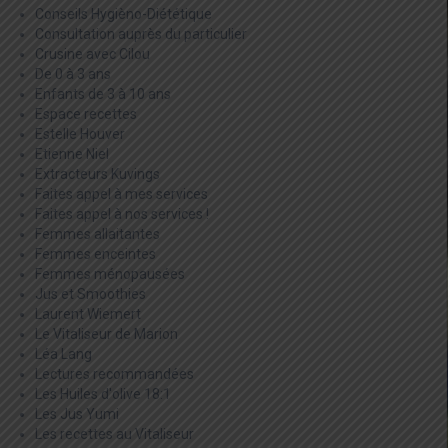
Conseils Hygièno-Diététique
Consultation auprès du particulier
Crusine avec Cilou
De 0 à 3 ans
Enfants de 3 à 10 ans
Espace recettes
Estelle Houver
Etienne Niel
Extracteurs Kuvings
Faites appel à mes services
Faites appel à nos services !
Femmes allaitantes
Femmes enceintes
Femmes ménopausées
Jus et Smoothies
Laurent Wiemert
Le Vitaliseur de Marion
Léa Lang
Lectures recommandées
Les Huiles d'olive 18:1
Les Jus Yumi
Les recettes au Vitaliseur