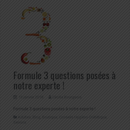
Formule 3 questions posées à
notre experte !
13 janvier 2018
Cécilia Bourgeois
Formule 3 questions posées à notre experte !
Adultes
,
Blog
,
Boutique
,
Conseils Hygièno-Diététique
,
Seniors