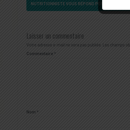
d'article
NUTRITIONNISTE VOUS RÉPOND PERSONNELLEME
Laisser un commentaire
Votre adresse e-mail ne sera pas publiée.
Les champs obl
Commentaire
*
Nom
*