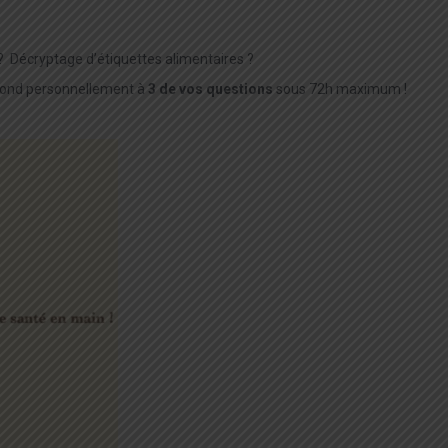
 Décryptage d’étiquettes alimentaires ?
répond personnellement à
3 de vos questions
sous 72h maximum !