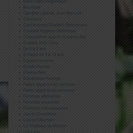
Bons Plans Régionaux !
Boutique
Caroline Lalande Jean-Marault
Concours
Conférences/Ateliers/Animations
Conseils Hygièno-Diététique
Consultation auprès du particulier
Crusine avec Cilou
De 0 à 3 ans
Enfants de 3 à 10 ans
Espace recettes
Estelle Houver
Etienne Niel
Extracteurs Kuvings
Faites appel à mes services
Faites appel à nos services !
Femmes allaitantes
Femmes enceintes
Femmes ménopausées
Jus et Smoothies
Laurent Wiemert
Le Vitaliseur de Marion
Léa Lang