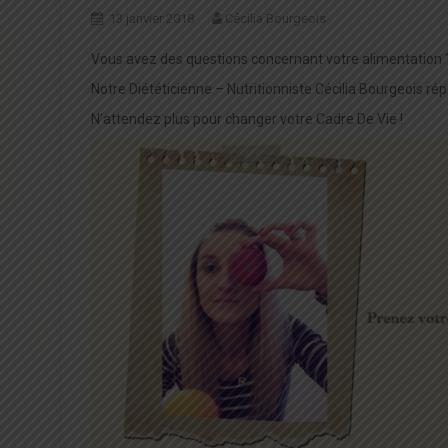
13 janvier 2018
Cécilia Bourgeois
Vous avez des questions concernant votre alimentation ?
Notre Diététicienne – Nutritionniste Cécilia Bourgeois 
N’attendez plus pour changer votre Cadre De Vie !