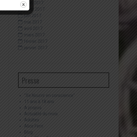
août 2017
juillet 2017
juin 2017
mai 2017
avril 2017
mars 2017
février 2017
janvier 2017
Presse
"Se Nourrir en conscience"
11 ans à 18 ans
A propos
Actualité du mois
Adultes
Alice Ferri
Blog