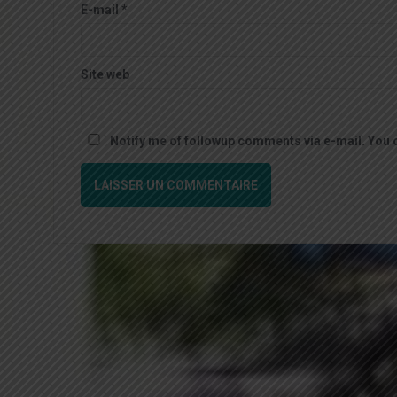
E-mail
*
Site web
Notify me of followup comments via e-mail. You 