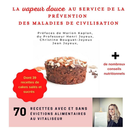
 ans.
a physiologie et son fonctionnement et par la découverte des nouveaux
verte d’une hypersensibilité au gluten, j’ai commencé un long processus
 et je vous partage aujourd’hui tout mon « archivage cérébral »
ectionne judicieusement pour vous.
vie saine sont en perpétuel évolution et l’aventure ne fait que commencer !
s dans l’onglet : A propos – Mot de la Présidente.
ors
cadre de vie
,
Cécilia
,
changement d'habitudes alimentaires
,
conseil
,
E-
SALADE DE FRUITS SPÉCIALE CADRE DE VIE !
→