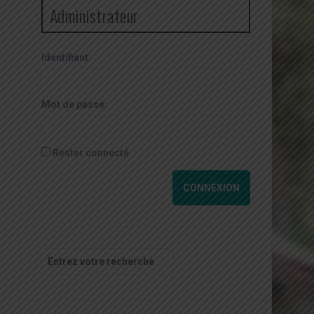
Administrateur
Identifiant:
Mot de passe:
Rester connecté
CONNEXION
Recherche
pour
: