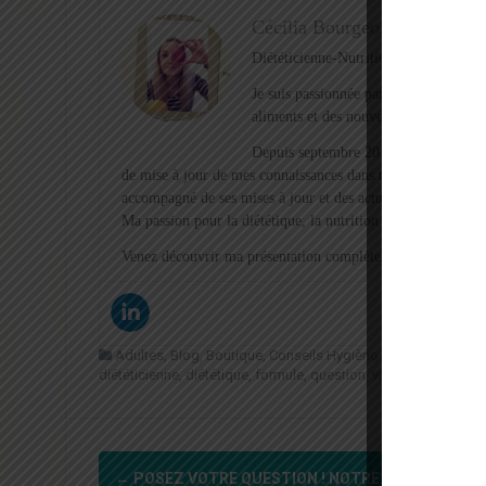
Cécilia Bourgeois
Diététicienne-Nutritionniste depuis 16
Je suis passionnée par la nutrition, l
aliments et des nouvelles recettes !
Depuis septembre 2015, après la décou
de mise à jour de mes connaissances dans tous ses domaines
accompagné de ses mises à jour et des actualités que je sél
Ma passion pour la diététique, la nutrition et l’hygiène de 
Venez découvrir ma présentation complète et mes motivation
Adultes
,
Blog
,
Boutique
,
Conseils Hygièno-Diététique
,
Seni
diététicienne
,
diététique
,
formule
,
question
,
vie saine
Navigation
←
POSEZ VOTRE QUESTION ! NOTRE DIÉTÉTICIENN