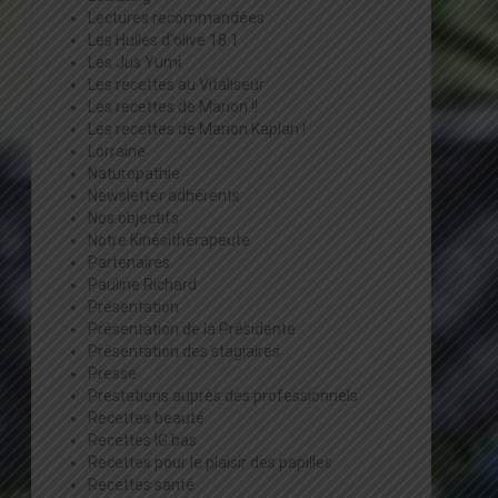
Lectures recommandées
Les Huiles d'olive 18:1
Les Jus Yumi
Les recettes au Vitaliseur
Les recettes de Marion !!
Les recettes de Marion Kaplan !
Lorraine
Naturopathie
Newsletter adhérents
Nos objectifs
Notre Kinésithérapeute
Partenaires
Pauline Richard
Présentation
Présentation de la Présidente
Présentation des stagiaires
Presse
Prestations auprès des professionnels
Recettes beauté
Recettes IG bas
Recettes pour le plaisir des papilles
Recettes santé