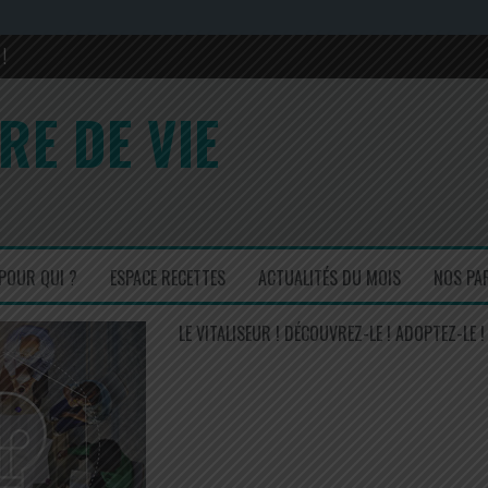
!
rons sa composition en 2017 et 2022
RE DE VIE
is ! Un régal !
cuisinez simple mais efficace !
POUR QUI ?
ESPACE RECETTES
ACTUALITÉS DU MOIS
NOS PA
LE VITALISEUR ! DÉCOUVREZ-LE ! ADOPTEZ-LE !