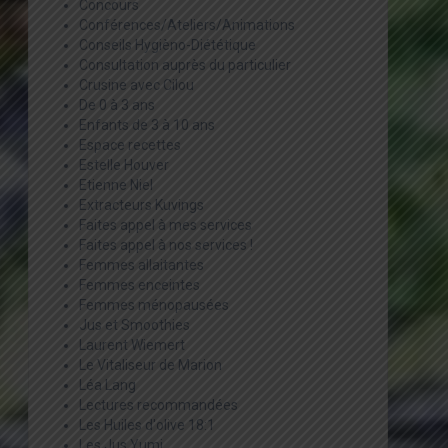
Concours
Conférences/Ateliers/Animations
Conseils Hygièno-Diététique
Consultation auprès du particulier
Crusine avec Cilou
De 0 à 3 ans
Enfants de 3 à 10 ans
Espace recettes
Estelle Houver
Etienne Niel
Extracteurs Kuvings
Faites appel à mes services
Faites appel à nos services !
Femmes allaitantes
Femmes enceintes
Femmes ménopausées
Jus et Smoothies
Laurent Wiemert
Le Vitaliseur de Marion
Léa Lang
Lectures recommandées
Les Huiles d'olive 18:1
Les Jus Yumi