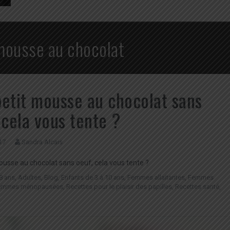
mousse au chocolat
etit mousse au chocolat sans
 cela vous tente ?
17
Sandra Alcais
ousse au chocolat sans oeuf, cela vous tente ?
8 ans
,
Adultes
,
Blog
,
Enfants de 3 à 10 ans
,
Femmes allaitantes
,
Femmes
emmes ménopausées
,
Recettes pour le plaisir des papilles
,
Recettes santé
,