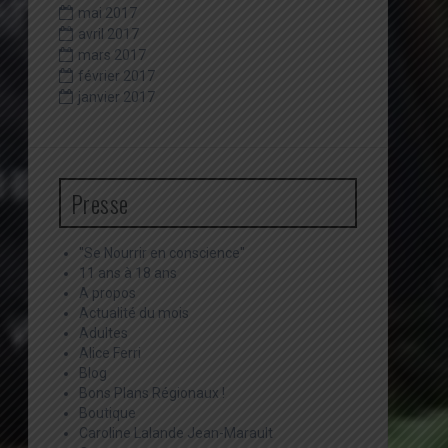
mai 2017
avril 2017
mars 2017
février 2017
janvier 2017
Presse
"Se Nourrir en conscience"
11 ans à 18 ans
A propos
Actualité du mois
Adultes
Alice Ferri
Blog
Bons Plans Régionaux !
Boutique
Caroline Lalande Jean-Marault