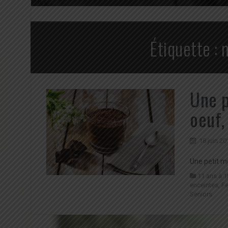
Étiquette :
Une p
oeuf,
18 juin 20
Une petit m
11 ans à 1
enceintes
,
F
Seniors