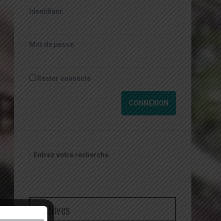
Identifiant:
Mot de passe:
Rester connecté
CONNEXION
Recherche
pour
:
Archives