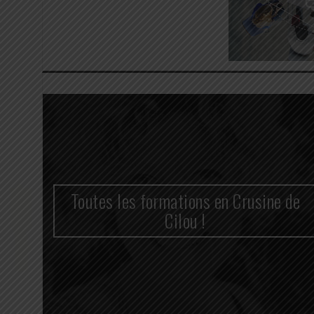
n
Toutes les formations en Crusine de
cace
Cilou !