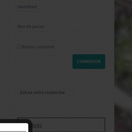
Identifiant:
Mot de passe:
Rester connecté
CONNEXION
Recherche
pour
:
Archives