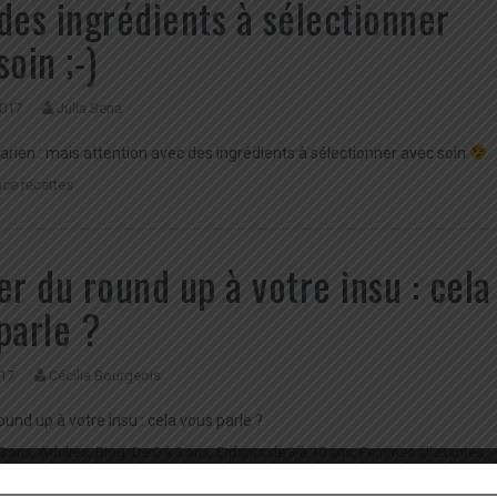
des ingrédients à sélectionner
soin ;-)
2017
Julia Sena
arien : mais attention avec des ingrédients à sélectionner avec soin
ce recettes
er du round up à votre insu : cela
parle ?
017
Cécilia Bourgeois
ound up à votre insu : cela vous parle ?
8 ans
,
Adultes
,
Blog
,
De 0 à 3 ans
,
Enfants de 3 à 10 ans
,
Femmes allaitantes
,
eintes
,
Femmes ménopausées
,
Seniors