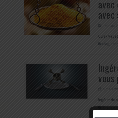
avec 
avec 
14 mars 
Curry Végét
Blog
,
Espa
Ingér
vous 
5 mars 2
Ingérer du r
11 ans à 1
Femmes enc