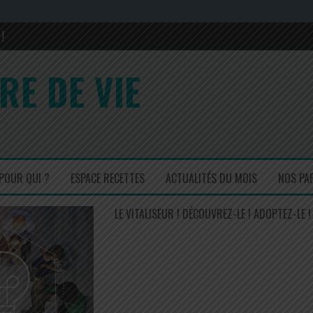
!
rons sa composition en 2017 et 2022
RE DE VIE
is ! Un régal !
cuisinez simple mais efficace !
POUR QUI ?
ESPACE RECETTES
ACTUALITÉS DU MOIS
NOS PA
LE VITALISEUR ! DÉCOUVREZ-LE ! ADOPTEZ-LE !