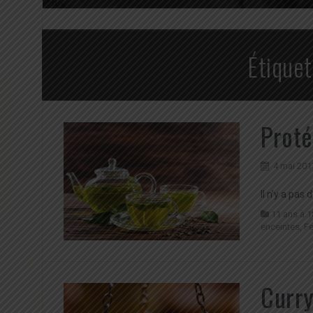
Étiquet
Proté
4 mai 201
Il n’y a pas 
11 ans à 1
enceintes
,
F
Curry