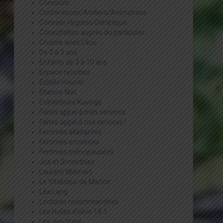
Concours
Conférences/Ateliers/Animations
Conseils Hygièno-Diététique
Consultation auprès du particulier
Crusine avec Cilou
De 0 à 3 ans
Enfants de 3 à 10 ans
Espace recettes
Estelle Houver
Etienne Niel
Extracteurs Kuvings
Faites appel à mes services
Faites appel à nos services !
Femmes allaitantes
Femmes enceintes
Femmes ménopausées
Jus et Smoothies
Laurent Wiemert
Le Vitaliseur de Marion
Léa Lang
Lectures recommandées
Les Huiles d'olive 18:1
Les Jus Yumi