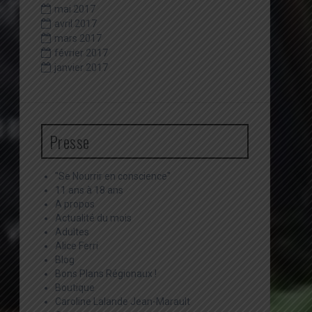
mai 2017
avril 2017
mars 2017
février 2017
janvier 2017
Presse
"Se Nourrir en conscience"
11 ans à 18 ans
A propos
Actualité du mois
Adultes
Alice Ferri
Blog
Bons Plans Régionaux !
Boutique
Caroline Lalande Jean-Marault