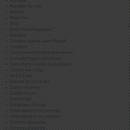
A propos
Actualité du mois
Adultes
Alice Ferri
Blog
Bons Plans Régionaux !
Boutique
Caroline Lalande Jean-Marault
Concours
Conférences/Ateliers/Animations
Conseils Hygièno-Diététique
Consultation auprès du particulier
Crusine avec Cilou
De 0 à 3 ans
Enfants de 3 à 10 ans
Espace recettes
Estelle Houver
Etienne Niel
Extracteurs Kuvings
Faites appel à mes services
Faites appel à nos services !
Femmes allaitantes
Femmes enceintes