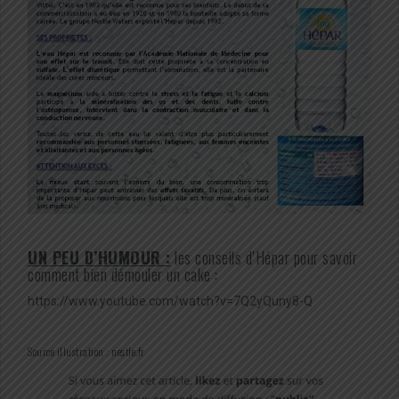
UN PEU D’HUMOUR :
les conseils d’Hépar pour savoir
comment bien démouler un cake :
https://www.youtube.com/watch?v=7Q2yQuny8-Q
Source illustration : nestle.fr