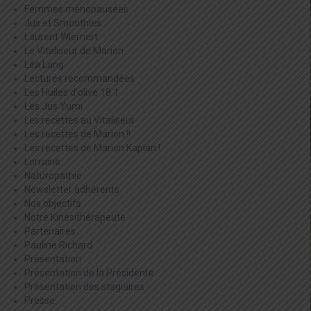
Femmes ménopausées
Jus et Smoothies
Laurent Wiemert
Le Vitaliseur de Marion
Léa Lang
Lectures recommandées
Les Huiles d'olive 18:1
Les Jus Yumi
Les recettes au Vitaliseur
Les recettes de Marion !!
Les recettes de Marion Kaplan !
Lorraine
Naturopathie
Newsletter adhérents
Nos objectifs
Notre Kinésithérapeute
Partenaires
Pauline Richard
Présentation
Présentation de la Présidente
Présentation des stagiaires
Presse