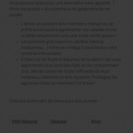
Vous pouvez optez pour une alternative sans appareil : 1
citron bio pressé + du curcuma et du gingembre bio en
poudre.
L’ail est un puissant anti-microbien, mangé cru de
préférence il pourra agrémenter vos salades et vos
crudités simplement avec une seule petite gousse !
Les poissons gras (saumon, sardine, hareng,
maquereau,…) riches en oméga 3, boosterons votre
système immunitaire.
Et bien sûr les fruits et légumes de la saison ! qui vous
apporteront tous leurs bienfaits en les consommant
crus, afin de conserver toute l’efficacité de leurs
minéraux, vitamines et anti oxydants. Privilégiez les
agrumes riches en vitamine C et le kiwi !
Voici une petite idée de menu pour une journée :
Petit déjeuner
Déjeuner
Diner