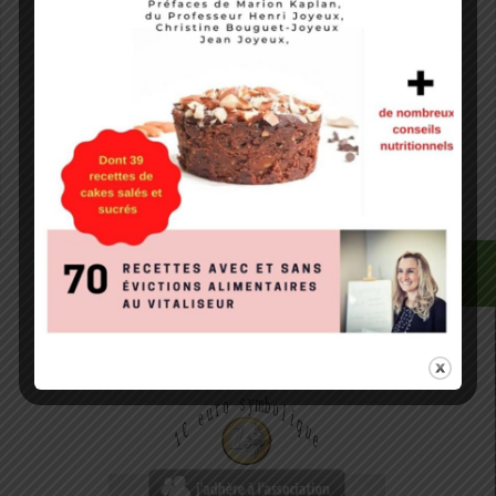
Site web
Notify me of followup comments via e-mail. You can
also
subscribe
without commenting.