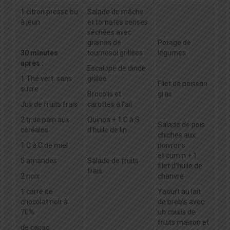
1 citron pressé bu
Salade de mâche
à jeun
et tomates cerises
séchées avec
graines de
Potage de
30 minutes
tournesol grillées
légumes
après :
Escalope de dinde
1 Thé vert sans
grillée
Filet de poisson
sucre
Brocolis et
gras
Jus de fruits frais
carottes à l’ail
2 tr.de pain aux
Quinoa + 1 C à S
Salade de pois
céréales
d’huile de lin
chiches aux
1 C à C de miel
poivrons
et cumin + 1
5 amandes
Salade de fruits
filet d’huile de
frais
2 noix
chanvre
1 carré de
Yaourt au lait
chocolat noir à
de brebis avec
70%
un coulis de
fruits maison et
de cacao