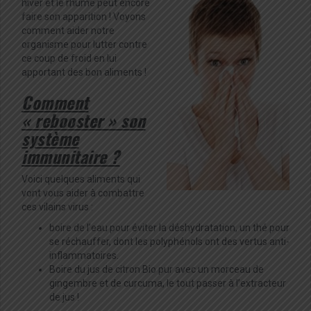
hiver et le rhume peut encore
faire son apparition ! Voyons
comment aider notre
organisme pour lutter contre
ce coup de froid en lui
apportant des bon aliments !
Comment
« rebooster » son
système
immunitaire ?
Voici quelques aliments qui
vont vous aider à combattre
ces vilains virus :
boire de l’eau pour éviter la déshydratation, un thé pour
se réchauffer, dont les polyphénols ont des vertus anti-
inflammatoires.
Boire du jus de citron Bio pur avec un morceau de
gingembre et de curcuma, le tout passer à l’extracteur
de jus !