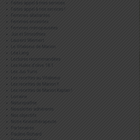
Faites appel à mes services
Faites appel à nos services !
Femmes allaitantes
Femmes enceintes
Femmes ménopausées
Jus et Smoothies
Laurent Wiemert
Le Vitaliseur de Marion
Léa Lang
Lectures recommandées
Les Huiles d'olive 18:1
Les Jus Yumi
Les recettes au Vitaliseur
Les recettes de Marion !!
Les recettes de Marion Kaplan !
Lorraine
Naturopathie
Newsletter adhérents
Nos objectifs
Notre Kinésithérapeute
Partenaires
Pauline Richard