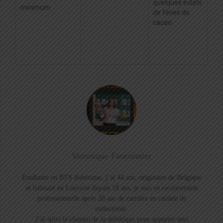
quelques éclats
minimum
de fèves de
cacao
Veronique Fauconnier
Étudiante en BTS diététique, j’ai 44 ans, originaire de Belgique
et habitant en Lorraine depuis 18 ans, je suis en reconversion
professionnelle après 20 ans de carrière en cuisine de
collectivité.
J’ai suivi le chemin de la diététique pour apporter mes