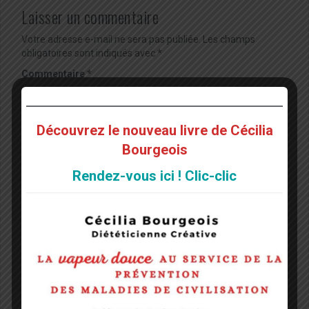
Laisser un commentaire
Votre adresse e-mail ne sera pas publiée.
Les champs
obligatoires sont indiqués avec
*
Commentaire
*
Découvrez le nouveau livre de Cécilia
Bourgeois
Rendez-vous ici ! Clic-clic
Nom
*
E-mail
*