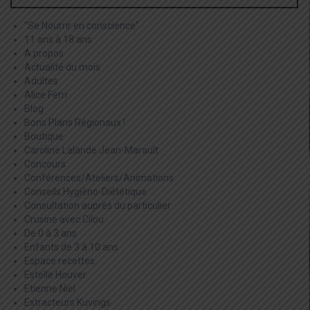
"Se Nourrir en conscience"
11 ans à 18 ans
A propos
Actualité du mois
Adultes
Alice Ferri
Blog
Bons Plans Régionaux !
Boutique
Caroline Lalande Jean-Marault
Concours
Conférences/Ateliers/Animations
Conseils Hygièno-Diététique
Consultation auprès du particulier
Crusine avec Cilou
De 0 à 3 ans
Enfants de 3 à 10 ans
Espace recettes
Estelle Houver
Etienne Niel
Extracteurs Kuvings