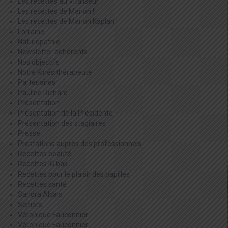
Les recettes au Vitaliseur
Les recettes de Marion !!
Les recettes de Marion Kaplan !
Lorraine
Naturopathie
Newsletter adhérents
Nos objectifs
Notre Kinésithérapeute
Partenaires
Pauline Richard
Présentation
Présentation de la Présidente
Présentation des stagiaires
Presse
Prestations auprès des professionnels
Recettes beauté
Recettes IG bas
Recettes pour le plaisir des papilles
Recettes santé
Sandra Alcais
Seniors
Véronique Fauconnier
Véronique Fauconnier