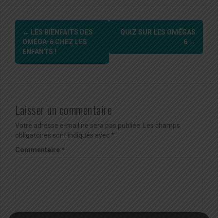
Navigation
←
LES BIENFAITS DES
QUIZ SUR LES OMÉGAS
d'article
OMÉGA-6 CHEZ LES
6
→
ENFANTS !
Laisser un commentaire
Votre adresse e-mail ne sera pas publiée.
Les champs
obligatoires sont indiqués avec
*
Commentaire
*