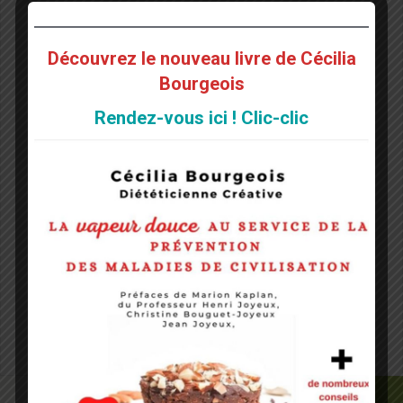
Nom
Découvrez le nouveau livre de Cécilia
*
Bourgeois
Rendez-vous ici ! Clic-clic
E-mail
*
Site web
Notify me of followup comments via e-mail. You can
also
subscribe
without commenting.