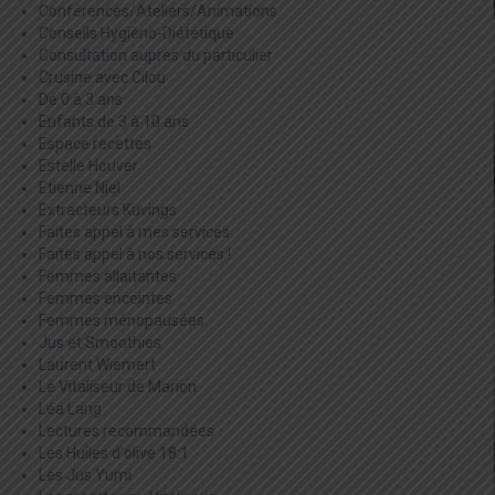
Conférences/Ateliers/Animations
Conseils Hygièno-Diététique
Consultation auprès du particulier
Crusine avec Cilou
De 0 à 3 ans
Enfants de 3 à 10 ans
Espace recettes
Estelle Houver
Etienne Niel
Extracteurs Kuvings
Faites appel à mes services
Faites appel à nos services !
Femmes allaitantes
Femmes enceintes
Femmes ménopausées
Jus et Smoothies
Laurent Wiemert
Le Vitaliseur de Marion
Léa Lang
Lectures recommandées
Les Huiles d'olive 18:1
Les Jus Yumi