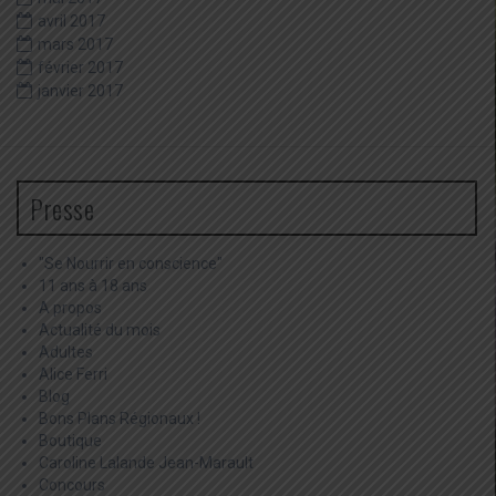
avril 2017
mars 2017
février 2017
janvier 2017
Presse
"Se Nourrir en conscience"
11 ans à 18 ans
A propos
Actualité du mois
Adultes
Alice Ferri
Blog
Bons Plans Régionaux !
Boutique
Caroline Lalande Jean-Marault
Concours