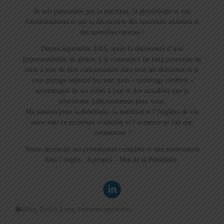
Je suis passionnée par la nutrition, la physiologie et son
fonctionnement et par la découverte des nouveaux aliments et
des nouvelles recettes !
Depuis septembre 2015, après la découverte d’une
hypersensibilité au gluten, j’ai commencé un long processus de
mise à jour de mes connaissances dans tous ses domaines et je
vous partage aujourd’hui tout mon « archivage cérébral »
accompagné de ses mises à jour et des actualités que je
sélectionne judicieusement pour vous.
Ma passion pour la diététique, la nutrition et l’hygiène de vie
saine sont en perpétuel évolution et l’aventure ne fait que
commencer !
Venez découvrir ma présentation complète et mes motivations
dans l’onglet : A propos – Mot de la Présidente.
Blog
,
De 0 à 3 ans
,
Femmes enceintes