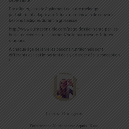
bebe-sante
Par ailleurs, il existe également un autre mélange
parfaitement adapté aux futurs mamans afin de couvrir les
besoins lipidiques durant la grossesse :
http://www.quintesens-bio.com/page-dossier-sante-par-les-
huiles-enceinte-ou-allaitement/huile-sur-mesure-futures-
mamans
A chaque âge de la vie les besoins nutritionnels sont
différents et il est important de s’y attarder dès la conception
!
Cécilia Bourgeois
Diététicienne-Nutritionniste depuis 16 ans.