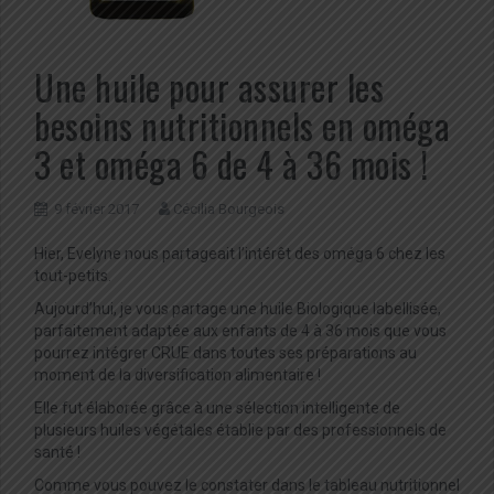
Une huile pour assurer les
besoins nutritionnels en oméga
3 et oméga 6 de 4 à 36 mois !
9 février 2017
Cécilia Bourgeois
Hier, Evelyne nous partageait l’intérêt des oméga 6 chez les
tout-petits.
Aujourd’hui, je vous partage une huile Biologique labellisée,
parfaitement adaptée aux enfants de 4 à 36 mois que vous
pourrez intégrer CRUE dans toutes ses préparations au
moment de la diversification alimentaire !
Elle fut élaborée grâce à une sélection intelligente de
plusieurs huiles végétales établie par des professionnels de
santé !
Comme vous pouvez le constater dans le tableau nutritionnel