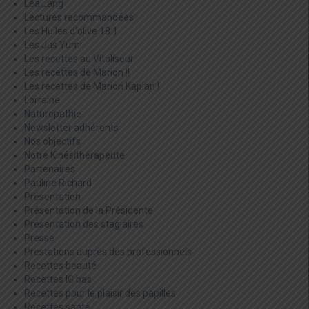
Léa Lang
Lectures recommandées
Les Huiles d'olive 18:1
Les Jus Yumi
Les recettes au Vitaliseur
Les recettes de Marion !!
Les recettes de Marion Kaplan !
Lorraine
Naturopathie
Newsletter adhérents
Nos objectifs
Notre Kinésithérapeute
Partenaires
Pauline Richard
Présentation
Présentation de la Présidente
Présentation des stagiaires
Presse
Prestations auprès des professionnels
Recettes beauté
Recettes IG bas
Recettes pour le plaisir des papilles
Recettes santé