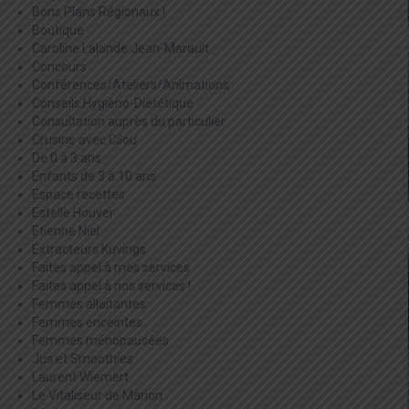
Bons Plans Régionaux !
Boutique
Caroline Lalande Jean-Marault
Concours
Conférences/Ateliers/Animations
Conseils Hygièno-Diététique
Consultation auprès du particulier
Crusine avec Cilou
De 0 à 3 ans
Enfants de 3 à 10 ans
Espace recettes
Estelle Houver
Etienne Niel
Extracteurs Kuvings
Faites appel à mes services
Faites appel à nos services !
Femmes allaitantes
Femmes enceintes
Femmes ménopausées
Jus et Smoothies
Laurent Wiemert
Le Vitaliseur de Marion