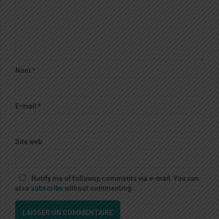
Nom
*
E-mail
*
Site web
Notify me of followup comments via e-mail. You can
also
subscribe
without commenting.