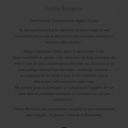
Cécilia Bourgeois
Diététicienne-Nutritionniste depuis 16 ans.
Je suis passionnée par la nutrition, la physiologie et son
fonctionnement et par la découverte des nouveaux aliments et
des nouvelles recettes !
Depuis septembre 2015, après la découverte d’une
hypersensibilité au gluten, j’ai commencé un long processus de
mise à jour de mes connaissances dans tous ses domaines et je
vous partage aujourd’hui tout mon « archivage cérébral »
accompagné de ses mises à jour et des actualités que je
sélectionne judicieusement pour vous.
Ma passion pour la diététique, la nutrition et l’hygiène de vie
saine sont en perpétuel évolution et l’aventure ne fait que
commencer !
Venez découvrir ma présentation complète et mes motivations
dans l’onglet : A propos – Mot de la Présidente.