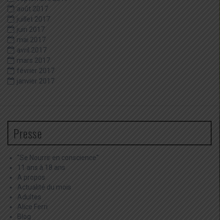
août 2017
juillet 2017
juin 2017
mai 2017
avril 2017
mars 2017
février 2017
janvier 2017
Presse
"Se Nourrir en conscience"
11 ans à 18 ans
A propos
Actualité du mois
Adultes
Alice Ferri
Blog