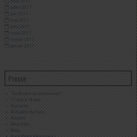
août 2017
juillet 2017
juin 2017
mai 2017
avril 2017
mars 2017
février 2017
janvier 2017
Presse
"Se Nourrir en conscience"
11 ans à 18 ans
A propos
Actualité du mois
Adultes
Alice Ferri
Blog
Bons Plans Régionaux !