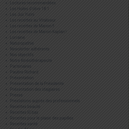
Lectures recommandées
Les Huiles d'olive 18:1
Les Jus Yumi
Les recettes au Vitaliseur
Les recettes de Marion !!
Les recettes de Marion Kaplan !
Lorraine
Naturopathie
Newsletter adhérents
Nos objectifs
Notre Kinésithérapeute
Partenaires
Pauline Richard
Présentation
Présentation de la Présidente
Présentation des stagiaires
Presse
Prestations auprès des professionnels
Recettes beauté
Recettes IG bas
Recettes pour le plaisir des papilles
Recettes santé