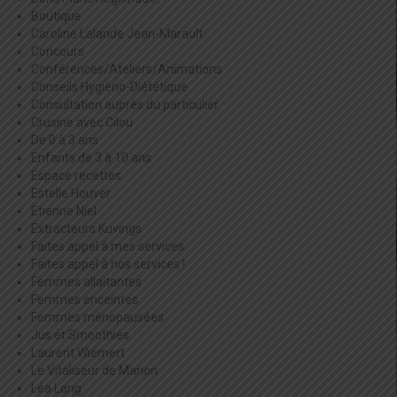
Boutique
Caroline Lalande Jean-Marault
Concours
Conférences/Ateliers/Animations
Conseils Hygièno-Diététique
Consultation auprès du particulier
Crusine avec Cilou
De 0 à 3 ans
Enfants de 3 à 10 ans
Espace recettes
Estelle Houver
Etienne Niel
Extracteurs Kuvings
Faites appel à mes services
Faites appel à nos services !
Femmes allaitantes
Femmes enceintes
Femmes ménopausées
Jus et Smoothies
Laurent Wiemert
Le Vitaliseur de Marion
Léa Lang