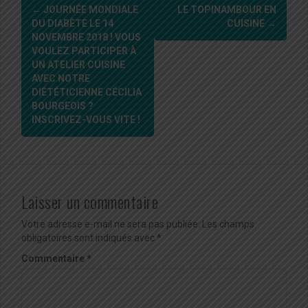
Navigation
←
JOURNÉE MONDIALE
LE TOPINAMBOUR EN
d'article
DU DIABÈTE LE 14
CUISINE
→
NOVEMBRE 2018 ! VOUS
VOULEZ PARTICIPER À
UN ATELIER CUISINE
AVEC NOTRE
DIÉTÉTICIENNE CÉCILIA
BOURGEOIS ?
INSCRIVEZ-VOUS VITE !
Laisser un commentaire
Votre adresse e-mail ne sera pas publiée.
Les champs
obligatoires sont indiqués avec
*
Commentaire
*