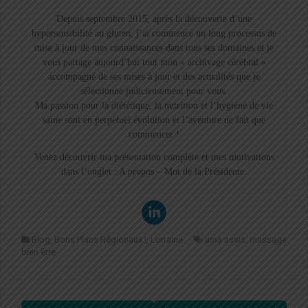
Depuis septembre 2015, après la découverte d’une
hypersensibilité au gluten, j’ai commencé un long processus de
mise à jour de mes connaissances dans tous ses domaines et je
vous partage aujourd’hui tout mon « archivage cérébral »
accompagné de ses mises à jour et des actualités que je
sélectionne judicieusement pour vous.
Ma passion pour la diététique, la nutrition et l’hygiène de vie
saine sont en perpétuel évolution et l’aventure ne fait que
commencer !
Venez découvrir ma présentation complète et mes motivations
dans l’onglet : A propos – Mot de la Présidente.
Blog
,
Bons Plans Régionaux !
,
Lorraine
ama assis
,
massage
bien être