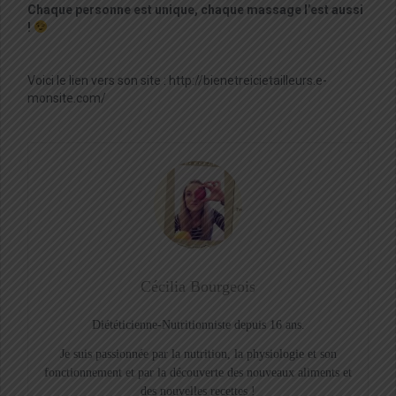
Chaque personne est unique, chaque massage l’est aussi
!
Voici le lien vers son site : http://bienetreicietailleurs.e-
monsite.com/
Cécilia Bourgeois
Diététicienne-Nutritionniste depuis 16 ans.
Je suis passionnée par la nutrition, la physiologie et son
fonctionnement et par la découverte des nouveaux aliments et
des nouvelles recettes !