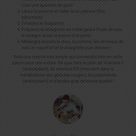
c’est une question de goût !
Lavez la pomme et tailler la en julienne (fins
bâtonnets)
Émiettez le Roquefort
Préparez la vinaigrette en mélangeant l’huile de noix,
le vinaigre, le sel, le poivre et le persil.
Mélangez ensuite le chou, la pomme, les cerneaux de
noix, le roquefort et la vinaigrette puis dresser !
Voila une recette très simple qui conviendra bien en cette
saison pour une entrée. De quoi faire le plein de Vitamine C
(antioxydant), de vitamine B9 (intervient dans le
métabolisme des globules rouges), de polyphénols
(antioxydant) et d’acides gras de bonne qualité !