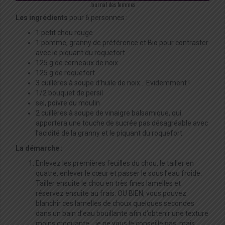
Journal des femmes
Les ingrédients
pour 6 personnes :
1 petit chou rouge
1 pomme, granny de préférence et Bio pour contraster
avec le piquant du roquefort
125 g de cerneaux de noix
125 g de roquefort
3 cuillères à soupe d’huile de noix… Evidemment !
1/2 bouquet de persil
sel, poivre du moulin
2 cuillères à soupe de vinaigre balsamique, qui
apportera une touche de sucrée pas désagréable avec
l’acidité de la granny et le piquant du roquefort
La démarche :
Enlevez les premières feuilles du chou, le tailler en
quatre, enlever le cœur et passer le sous l’eau froide.
Tailler ensuite le chou en très fines lamelles et
réservez ensuite au frais. OU BIEN, vous pouvez
blanchir ces lamelles de choux quelques secondes
dans un bain d’eau bouillante afin d’obtenir une texture
moins croquante… je ne vous le conseille pas, mais