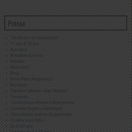
Presse
"Se Nourrir en conscience"
11 ans à 18 ans
A propos
Actualité du mois
Adultes
Alice Ferri
Blog
Bons Plans Régionaux !
Boutique
Caroline Lalande Jean-Marault
Concours
Conférences/Ateliers/Animations
Conseils Hygièno-Diététique
Consultation auprès du particulier
Crusine avec Cilou
De 0 à 3 ans