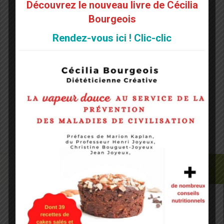
Découvrez le nouveau livre de Cécilia
E-mail
*
Bourgeois
Rendez-vous ici ! Clic-clic
Site web
Notify me of followup comments via e-mail. You can
also
subscribe
without commenting.