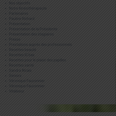
Nos objectifs
Notre Kinésithérapeute
Partenaires
Pauline Richard
Présentation
Présentation de la Présidente
Présentation des stagiaires
Presse
Prestations auprès des professionnels
Recettes beauté
Recettes IG bas
Recettes pour le plaisir des papilles
Recettes santé
Sandra Alcais
Seniors
Véronique Fauconnier
Véronique Fauconnier
Vitaliseur