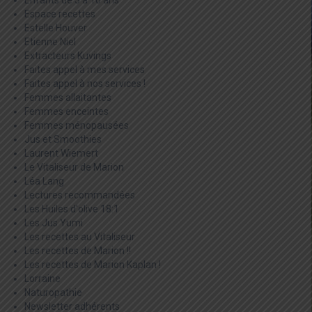
Enfants de 3 à 10 ans
Espace recettes
Estelle Houver
Etienne Niel
Extracteurs Kuvings
Faites appel à mes services
Faites appel à nos services !
Femmes allaitantes
Femmes enceintes
Femmes ménopausées
Jus et Smoothies
Laurent Wiemert
Le Vitaliseur de Marion
Léa Lang
Lectures recommandées
Les Huiles d'olive 18:1
Les Jus Yumi
Les recettes au Vitaliseur
Les recettes de Marion !!
Les recettes de Marion Kaplan !
Lorraine
Naturopathie
Newsletter adhérents