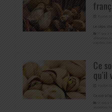
franç
8 juillet 2
Le cèpe, ch
11 ans à 1
allaitantes
,
F
papilles
,
Sen
Ce soi
qu’il 
6 juillet 2
Ce soir à l’a
11 ans à 1
enceintes
,
F