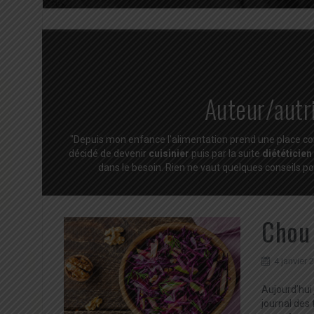
Auteur/autr
"Depuis mon enfance l'alimentation prend une place cons
décidé de devenir
cuisinier
puis par la suite
diététicien
dans le besoin. Rien ne vaut quelques conseils p
Chou 
4 janvier 
Aujourd’hui 
journal des