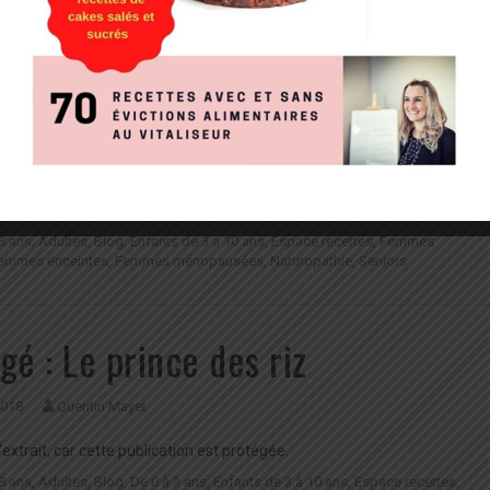
gé : La gousse… de vanille! Et
a gousse d’ail…
 2018
Quentin Mayet
d’extrait, car cette publication est protégée.
8 ans
,
Adultes
,
Blog
,
Enfants de 3 à 10 ans
,
Espace recettes
,
Femmes
emmes enceintes
,
Femmes ménopausées
,
Naturopathie
,
Seniors
gé : Le prince des riz
 2018
Quentin Mayet
d’extrait, car cette publication est protégée.
8 ans
,
Adultes
,
Blog
,
De 0 à 3 ans
,
Enfants de 3 à 10 ans
,
Espace recettes
,