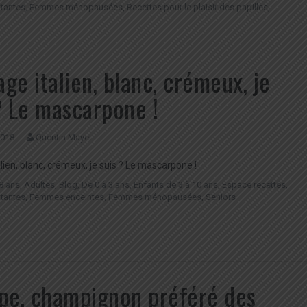
tantes
,
Femmes ménopausées
,
Recettes pour le plaisir des papilles
,
ge italien, blanc, crémeux, je
? Le mascarpone !
 2018
Quentin Mayet
lien, blanc, crémeux, je suis ? Le mascarpone !
8 ans
,
Adultes
,
Blog
,
De 0 à 3 ans
,
Enfants de 3 à 10 ans
,
Espace recettes
,
tantes
,
Femmes enceintes
,
Femmes ménopausées
,
Seniors
pe, champignon préféré des