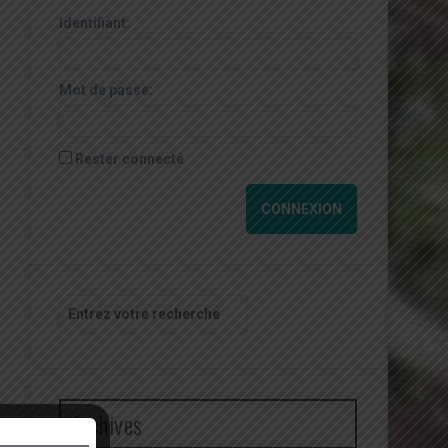
Identifiant:
Mot de passe:
Rester connecté
CONNEXION
Recherche
pour
:
Archives