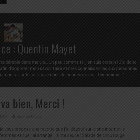
ice :
Quentin Mayet
idérable dans ma vie... Un peu comme toi j'en suis certain ! J'ai donc
afin d'apporter mon savoir faire et mes connaissances aux personnes
our que ta santé se trouve dans de bonnes mains...
les tiennes
!"
va bien, Merci !
2019
Quentin Mayet
je vous propose une recette que j’ai dégoté sur le site internet le
 femmes et que j’ai arrangé… à ma sauce : Salade de chou rouge,