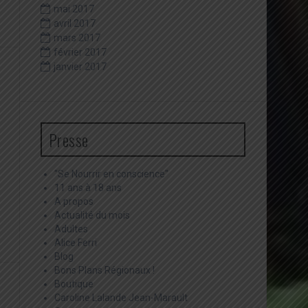
mai 2017
avril 2017
mars 2017
février 2017
janvier 2017
Presse
"Se Nourrir en conscience"
11 ans à 18 ans
A propos
Actualité du mois
Adultes
Alice Ferri
Blog
Bons Plans Régionaux !
Boutique
Caroline Lalande Jean-Marault