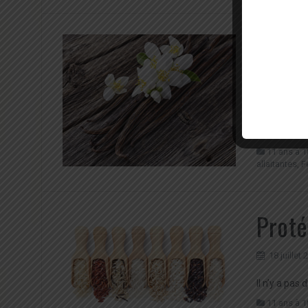
Proté
non l
23 juillet
Il n’y a pas 
11 ans à 1
allaitantes
,
F
Proté
18 juillet
Il n’y a pas 
11 ans à 1