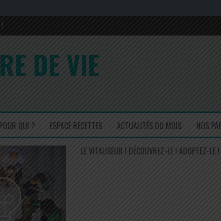
!
rons sa composition en 2017 et 2022
RE DE VIE
is ! Un régal !
cuisinez simple mais efficace !
POUR QUI ?
ESPACE RECETTES
ACTUALITÉS DU MOIS
NOS PA
LE VITALISEUR ! DÉCOUVREZ-LE ! ADOPTEZ-LE !