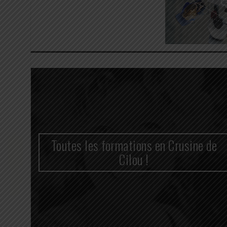
n
Toutes les formations en Crusine de
cace
Cilou !