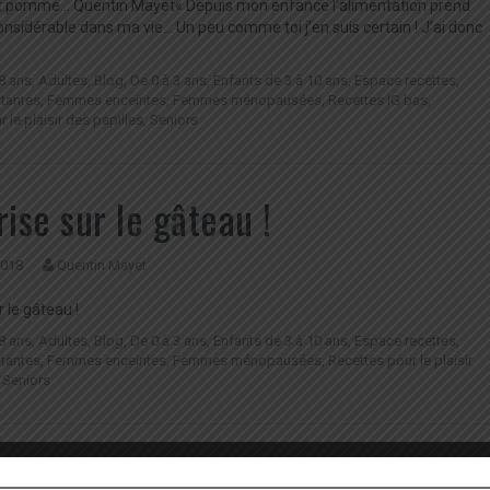
et pomme… Quentin Mayet« Depuis mon enfance l’alimentation prend
onsidérable dans ma vie… Un peu comme toi j’en suis certain ! J’ai donc
8 ans
,
Adultes
,
Blog
,
De 0 à 3 ans
,
Enfants de 3 à 10 ans
,
Espace recettes
,
tantes
,
Femmes enceintes
,
Femmes ménopausées
,
Recettes IG bas
,
 le plaisir des papilles
,
Seniors
rise sur le gâteau !
 2018
Quentin Mayet
r le gâteau !
8 ans
,
Adultes
,
Blog
,
De 0 à 3 ans
,
Enfants de 3 à 10 ans
,
Espace recettes
,
tantes
,
Femmes enceintes
,
Femmes ménopausées
,
Recettes pour le plaisir
,
Seniors
gé : 40% de matières grasses…