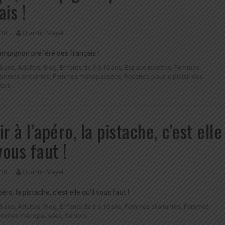
ais !
018
Quentin Mayet
ampignon préféré des français !
8 ans
,
Adultes
,
Blog
,
Enfants de 3 à 10 ans
,
Espace recettes
,
Femmes
emmes enceintes
,
Femmes ménopausées
,
Recettes pour le plaisir des
iors
r à l’apéro, la pistache, c’est elle
vous faut !
018
Quentin Mayet
péro, la pistache, c’est elle qu’il vous faut !
8 ans
,
Adultes
,
Blog
,
Enfants de 3 à 10 ans
,
Femmes allaitantes
,
Femmes
emmes ménopausées
,
Seniors