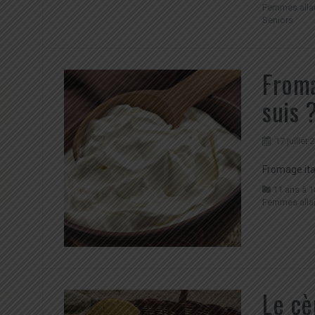
Femmes allai
Seniors
Froma
suis 
17 juillet
Fromage ita
11 ans à 1
Femmes allai
Le cè