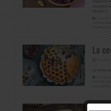
roquefort 
une place c
décidé […]
11 ans à 1
Femmes allai
Recettes pour
La ce
27 juillet
La cerise su
11 ans à 1
Femmes allai
des papilles
Proté