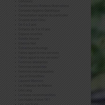
Concours
Conférences/Ateliers/Animations
Conseils Hygièno-Diététique
Consultation auprès du particulier
Crusine avec Cilou
De 0 à 3 ans
Enfants de 3 à 10 ans
Espace recettes
Estelle Houver
Etienne Niel
Extracteurs Kuvings
Faites appel à mes services
Faites appel à nos services !
Femmes allaitantes
Femmes enceintes
Femmes ménopausées
Jus et Smoothies
Laurent Wiemert
Le Vitaliseur de Marion
Léa Lang
Lectures recommandées
Les Huiles d'olive 18:1
Les Jus Yumi