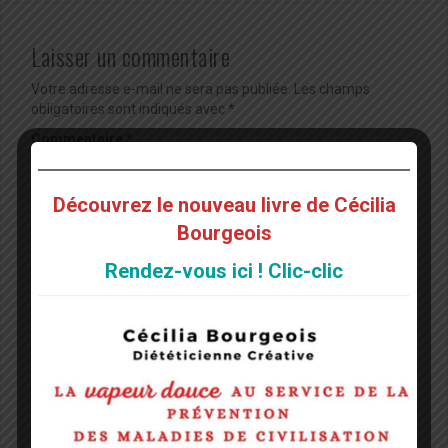
Laisser un commentaire
Votre adresse e-mail ne sera pas publiée.
Les champs
obligatoires sont indiqués avec
*
Commentaire
*
Découvrez le nouveau livre de Cécilia
Bourgeois
Rendez-vous ici ! Clic-clic
Nom
*
E-mail
*