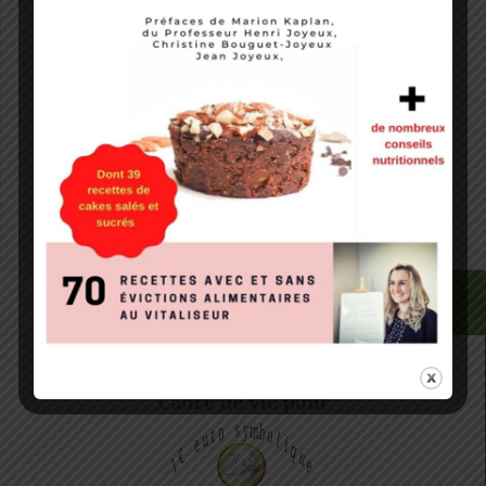
Site web
Notify me of followup comments via e-mail. You can
also
subscribe
without commenting.