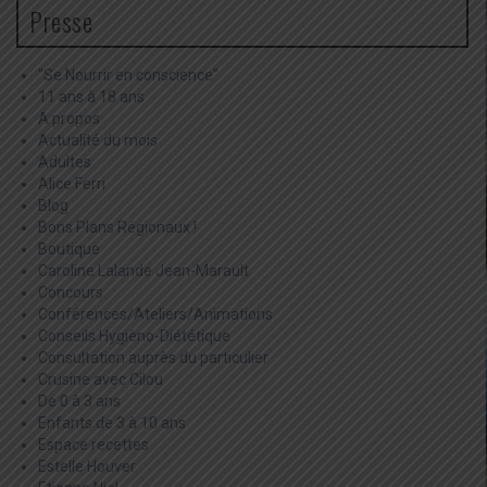
Presse
"Se Nourrir en conscience"
11 ans à 18 ans
A propos
Actualité du mois
Adultes
Alice Ferri
Blog
Bons Plans Régionaux !
Boutique
Caroline Lalande Jean-Marault
Concours
Conférences/Ateliers/Animations
Conseils Hygièno-Diététique
Consultation auprès du particulier
Crusine avec Cilou
De 0 à 3 ans
Enfants de 3 à 10 ans
Espace recettes
Estelle Houver