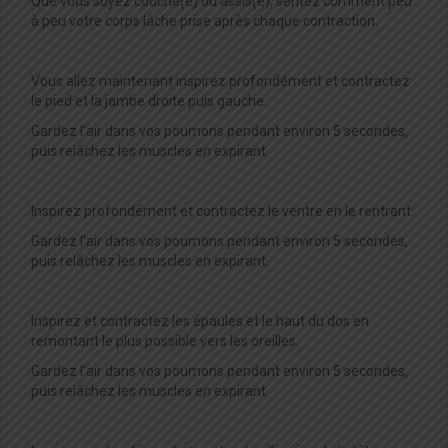
Que vous soyez couché(e) ou assis(e), sentez comment peu
à peu votre corps lâche prise après chaque contraction.
Vous allez maintenant inspirez profondément et contractez
le pied et la jambe droite puis gauche.
Gardez l’air dans vos poumons pendant environ 5 secondes,
puis relâchez les muscles en expirant.
Inspirez profondément et contractez le ventre en le rentrant.
Gardez l’air dans vos poumons pendant environ 5 secondes,
puis relâchez les muscles en expirant.
Inspirez et contractez les épaules et le haut du dos en
remontant le plus possible vers les oreilles.
Gardez l’air dans vos poumons pendant environ 5 secondes,
puis relâchez les muscles en expirant.