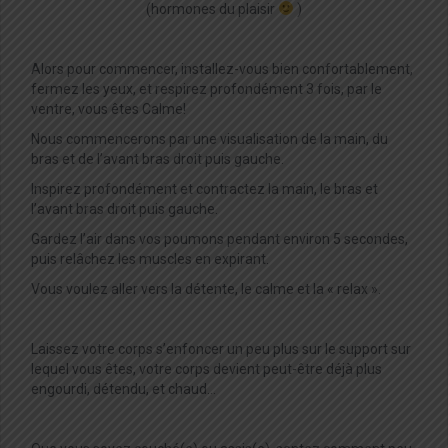
(hormones du plaisir
)
Alors pour commencer, installez-vous bien confortablement,
fermez les yeux, et respirez profondément 3 fois, par le
ventre, vous êtes Calme!
Nous commencerons par une visualisation de la main, du
bras et de l’avant bras droit puis gauche.
Inspirez profondément et contractez la main, le bras et
l’avant bras droit puis gauche.
Gardez l’air dans vos poumons pendant environ 5 secondes,
puis relâchez les muscles en expirant.
Vous voulez aller vers la détente, le calme et la « relax ».
Laissez votre corps s’enfoncer un peu plus sur le support sur
lequel vous êtes, votre corps devient peut-être déjà plus
engourdi, détendu, et chaud…