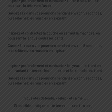
Inspirez profondément et contractez l’arrière de la tête en
poussant la tête vers l’arrière.
Gardez l’air dans vos poumons pendant environ 5 secondes,
puis relâchez les muscles en expirant.
Inspirez et contractez la bouche en serrant la mâchoire, en
poussant la langue contre les dents.
Gardez l’air dans vos poumons pendant environ 5 secondes,
puis relâchez les muscles en expirant.
Inspirez profondément et contractez les yeux et le front en
contractant fortement les paupières et les muscles du front.
Gardez l’air dans vos poumons pendant environ 5 secondes,
puis relâchez les muscles en expirant.
Vous êtes détendu, « relax » et calme…….
Si possible pratiquer cette technique une fois par jour.