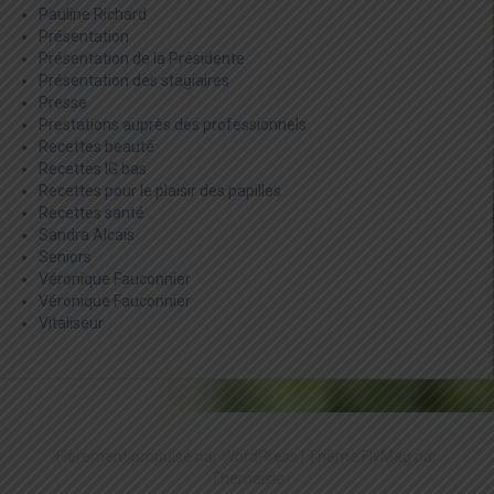
Pauline Richard
Présentation
Présentation de la Présidente
Présentation des stagiaires
Presse
Prestations auprès des professionnels
Recettes beauté
Recettes IG bas
Recettes pour le plaisir des papilles
Recettes santé
Sandra Alcais
Seniors
Véronique Fauconnier
Véronique Fauconnier
Vitaliseur
Fièrement propulsé par WordPress
|
Thème
FlyMag
par
Themeisle