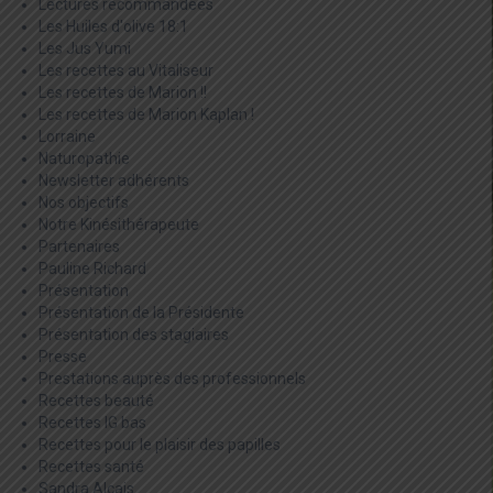
Lectures recommandées
Les Huiles d'olive 18:1
Les Jus Yumi
Les recettes au Vitaliseur
Les recettes de Marion !!
Les recettes de Marion Kaplan !
Lorraine
Naturopathie
Newsletter adhérents
Nos objectifs
Notre Kinésithérapeute
Partenaires
Pauline Richard
Présentation
Présentation de la Présidente
Présentation des stagiaires
Presse
Prestations auprès des professionnels
Recettes beauté
Recettes IG bas
Recettes pour le plaisir des papilles
Recettes santé
Sandra Alcais