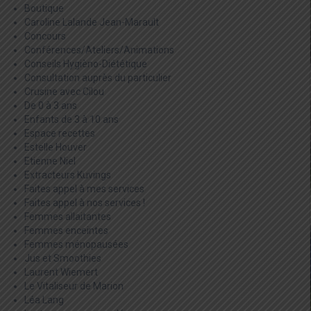
Boutique
Caroline Lalande Jean-Marault
Concours
Conférences/Ateliers/Animations
Conseils Hygièno-Diététique
Consultation auprès du particulier
Crusine avec Cilou
De 0 à 3 ans
Enfants de 3 à 10 ans
Espace recettes
Estelle Houver
Etienne Niel
Extracteurs Kuvings
Faites appel à mes services
Faites appel à nos services !
Femmes allaitantes
Femmes enceintes
Femmes ménopausées
Jus et Smoothies
Laurent Wiemert
Le Vitaliseur de Marion
Léa Lang