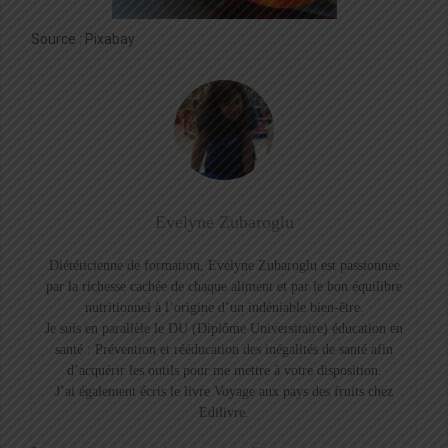
Source : Pixabay
Evelyne Zubaroglu
Diététicienne de formation, Evelyne Zubaroglu est passionnée
par la richesse cachée de chaque aliment et par le bon équilibre
nutritionnel à l’origine d’un indéniable bien-être.
Je suis en parallèle le DU (Diplôme Universitaire) éducation en
santé : Prévention et rééducation des inégalités de santé afin
d’acquérir les outils pour me mettre à votre disposition.
J’ai également écris le livre Voyage aux pays des fruits chez
Edilivre.