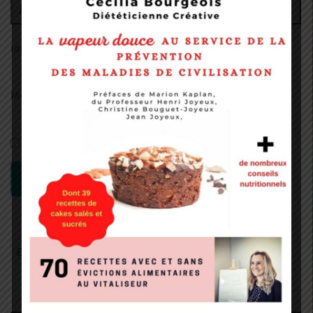
Administrateur
Identifiant:
Mot de passe:
Rester connecté
CONNEXION
Recherche
pour
: