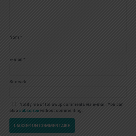
Nom
*
E-mail
*
Site web
Notify me of followup comments via e-mail. You can
also
subscribe
without commenting.