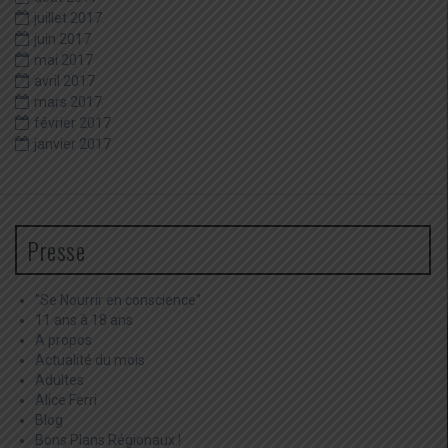
juillet 2017
juin 2017
mai 2017
avril 2017
mars 2017
février 2017
janvier 2017
Presse
"Se Nourrir en conscience"
11 ans à 18 ans
A propos
Actualité du mois
Adultes
Alice Ferri
Blog
Bons Plans Régionaux !