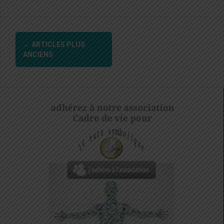
Navigation
←
ARTICLES PLUS
des
ANCIENS
articles