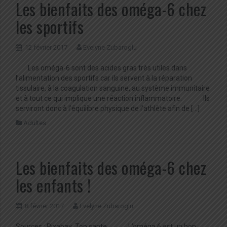
Les bienfaits des oméga-6 chez
les sportifs
12 février 2017
Evelyne Zubaroglu
Les oméga-6 sont des acides gras très utiles dans
l’alimentation des sportifs car ils servent à la réparation
tissulaire, à la coagulation sanguine, au système immunitaire
et à tout ce qui implique une réaction inflammatoire. Ils
serviront donc à l’équilibre physique de l’athlète afin de […]
Adultes
Les bienfaits des oméga-6 chez
les enfants !
8 février 2017
Evelyne Zubaroglu
Sources : Pixabay ,Top sante L’oméga 6 est un bon