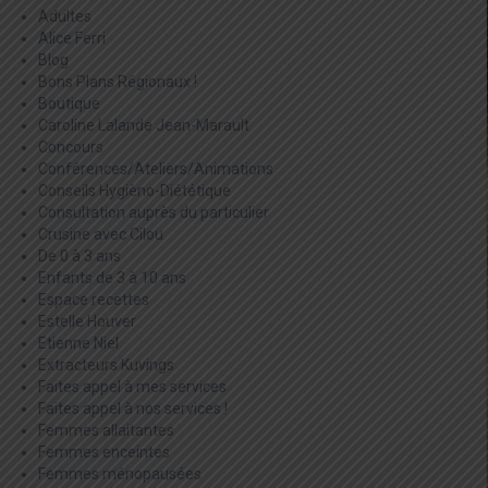
Adultes
Alice Ferri
Blog
Bons Plans Régionaux !
Boutique
Caroline Lalande Jean-Marault
Concours
Conférences/Ateliers/Animations
Conseils Hygièno-Diététique
Consultation auprès du particulier
Crusine avec Cilou
De 0 à 3 ans
Enfants de 3 à 10 ans
Espace recettes
Estelle Houver
Etienne Niel
Extracteurs Kuvings
Faites appel à mes services
Faites appel à nos services !
Femmes allaitantes
Femmes enceintes
Femmes ménopausées