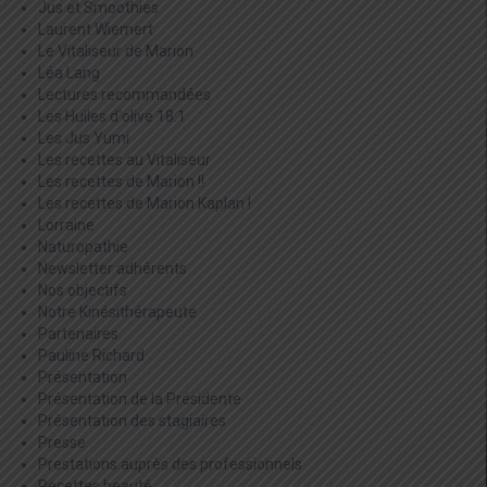
Jus et Smoothies
Laurent Wiemert
Le Vitaliseur de Marion
Léa Lang
Lectures recommandées
Les Huiles d'olive 18:1
Les Jus Yumi
Les recettes au Vitaliseur
Les recettes de Marion !!
Les recettes de Marion Kaplan !
Lorraine
Naturopathie
Newsletter adhérents
Nos objectifs
Notre Kinésithérapeute
Partenaires
Pauline Richard
Présentation
Présentation de la Présidente
Présentation des stagiaires
Presse
Prestations auprès des professionnels
Recettes beauté