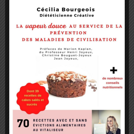
1 février 2017
Evelyne Zubaroglu
Il faut savoir que les besoins et l’importance de
chaque vitamine varient selon l’âge, le poids et la croissance,
le développement des masses maigre et grasse, la période
de puberté et bien d’autres facteurs : – la vitamine D qui
jouera un rôle dans la croissance et elle […]
11 ans à 18 ans
,
Enfants de 3 à 10 ans
Rubrique fait maison n°1 : Roll-
on appaisant pour maux de tête
30 janvier 2017
Evelyne Zubaroglu
difficulté : Facile coût : – de 10 euros Préparation : 20 min
Conservation : 6 mois minimum Matériel : 1 roll-on de 15 ml
en verre, 1bol, 1 petite cuillère ,un petit entonnoir Ingrédients :
10 ml d’alcool à 90°C , 90 gouttes d’HE de lavande fine, 60
gouttes d’HE de menthe poivrée Recette : 1/Mettez dans