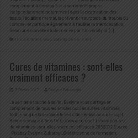
complément à l’oméga 3 et a son intérêt propre
indépendamment,notamment dans la cicatrisation des
tissus, l’équilibre mental, la prévention surpoids, du trouble du
sommeil et participe également à faciliter la mémorisation.
Selon une nouvelle étude menée par l’University of […]
11 ans à 18 ans
,
Blog
,
Enfants de 3 à 10 ans
Cures de vitamines : sont-elles
vraiment efficaces ?
5 février 2017
Evelyne Zubaroglu
La semaine touche à sa fin , Evelyne vous partage en
complément de tous les articles publiés sur les vitamines
tout le long de la semaine le lien d’une émission sur le sujet.
Bonne semaine à tous ! http://www.europe1.fr/sante/cures-
de-vitamines-sont-elles-vraiment-efficaces-2882012 Source
: Pixabay Evelyne ZubarogluDiététicienne de formation,