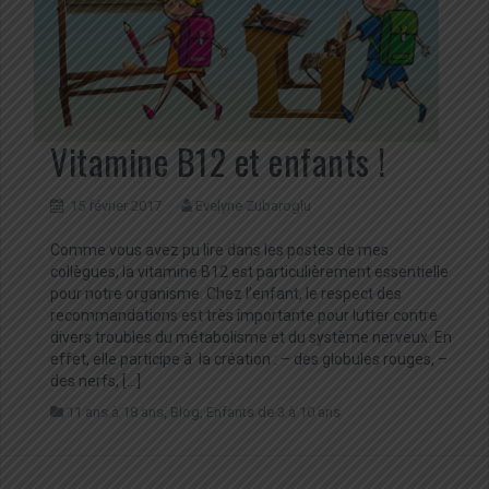
Vitamine B12 et enfants !
15 février 2017
Evelyne Zubaroglu
Comme vous avez pu lire dans les postes de mes
collègues, la vitamine B12 est particulièrement essentielle
pour notre organisme. Chez l’enfant, le respect des
recommandations est très importante pour lutter contre
divers troubles du métabolisme et du système nerveux. En
effet, elle participe à la création : – des globules rouges, –
des nerfs, […]
11 ans à 18 ans
,
Blog
,
Enfants de 3 à 10 ans