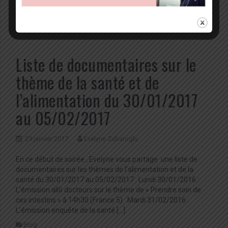
votre bol l’alcool,ajoutez l’une […]
Blog
Liste de documentaires sur le
thème de la santé et de
l’alimentation du 30/01/2017
au 05/02/2017
29 janvier 2017
Evelyne Zubaroglu
En ce début de soirée , Evelyne vous partage une liste de
documentaires sur les thèmes de l’alimentation et de la
santé du 30/01/2017 au 05/02/2017 Lundi 30/01/2016 :
L’émission allô docteurs sur le thème de « Prendre soin de
ces intestins » à 14h30 (France 5) Mardi 31/02/2016 :
L’émission enquête de la santé […]
Blog