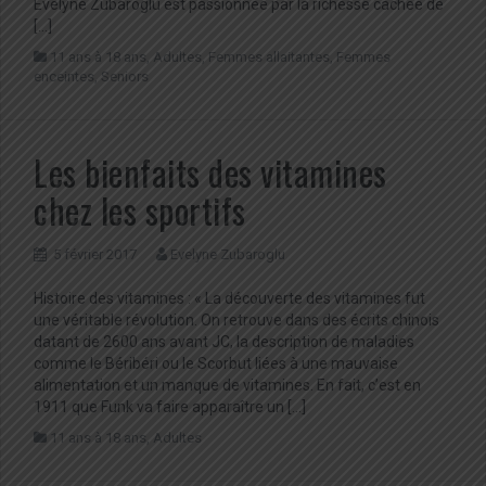
Evelyne Zubaroglu est passionnée par la richesse cachée de
[…]
11 ans à 18 ans
,
Adultes
,
Femmes allaitantes
,
Femmes
enceintes
,
Seniors
Les bienfaits des vitamines
chez les sportifs
5 février 2017
Evelyne Zubaroglu
Histoire des vitamines : « La découverte des vitamines fut
une véritable révolution. On retrouve dans des écrits chinois
datant de 2600 ans avant JC, la description de maladies
comme le Béribéri ou le Scorbut liées à une mauvaise
alimentation et un manque de vitamines. En fait, c’est en
1911 que Funk va faire apparaître un […]
11 ans à 18 ans
,
Adultes