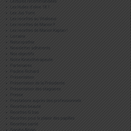
Lectures recommandées
Les Huiles d'olive 18:1
Les Jus Yumi
Les recettes au Vitaliseur
Les recettes de Marion !!
Les recettes de Marion Kaplan !
Lorraine
Naturopathie
Newsletter adhérents
Nos objectifs
Notre Kinésithérapeute
Partenaires
Pauline Richard
Présentation
Présentation de la Présidente
Présentation des stagiaires
Presse
Prestations auprès des professionnels
Recettes beauté
Recettes IG bas
Recettes pour le plaisir des papilles
Recettes santé
Sandra Alcais