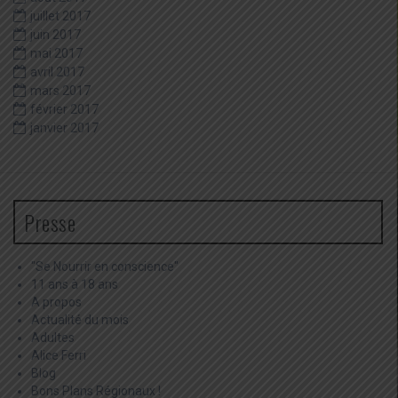
juillet 2017
juin 2017
mai 2017
avril 2017
mars 2017
février 2017
janvier 2017
Presse
"Se Nourrir en conscience"
11 ans à 18 ans
A propos
Actualité du mois
Adultes
Alice Ferri
Blog
Bons Plans Régionaux !