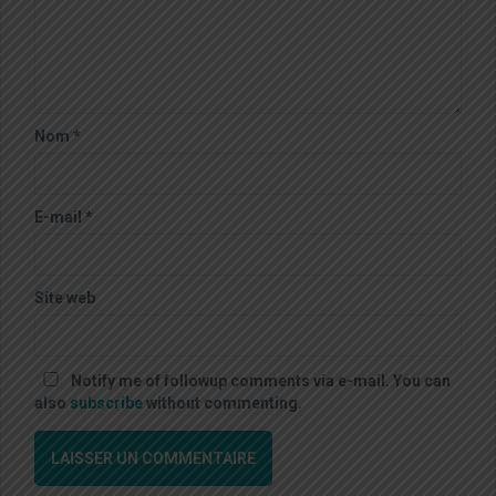
Nom
*
E-mail
*
Site web
Notify me of followup comments via e-mail. You can
also
subscribe
without commenting.