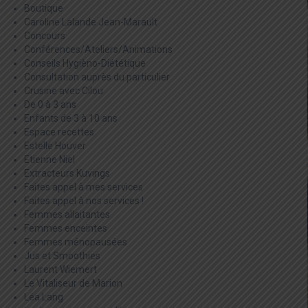
Boutique
Caroline Lalande Jean-Marault
Concours
Conférences/Ateliers/Animations
Conseils Hygièno-Diététique
Consultation auprès du particulier
Crusine avec Cilou
De 0 à 3 ans
Enfants de 3 à 10 ans
Espace recettes
Estelle Houver
Etienne Niel
Extracteurs Kuvings
Faites appel à mes services
Faites appel à nos services !
Femmes allaitantes
Femmes enceintes
Femmes ménopausées
Jus et Smoothies
Laurent Wiemert
Le Vitaliseur de Marion
Léa Lang