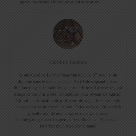
Caroline Lalande
Je suis Caroline Lalande Jean-Marault, j ai 37 ans, j ai un
diplôme dans le secteur médical AS (Aide soignante) et un
diplôme d’agent immobilier, à la suite de mes 3 grossesses, j ai
changé de vie. J’ai arrêté l’immobilier pour revenir à l’humain.
J’ai fait une formation de professeur de yoga, de sophrologie,
naturopathie et en micronutrition. Grâce au yoga j’ai appris à
prendre soin de mon corps et à manger mieux.
J’aime partager avec les gens sur les aliments qu’ils peuvent
favoriser pour retrouver la santé.