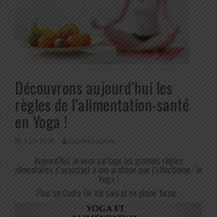
Découvrons aujourd’hui les
règles de l’alimentation-santé
en Yoga !
9 juin 2018
Caroline Lalande
Aujourd’hui, je vous partage les grandes règles
alimentaires s’associant à une pratique que j’affectionne : le
Yoga !
Pour un Cadre De Vie sain et en pleine forme :