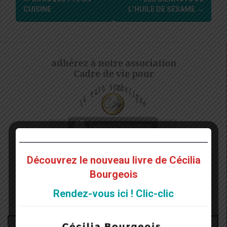
d'article
CUISINE
L’HUILE DE SÉSAME
→
Découvrez le nouveau livre de Cécilia
Bourgeois
Rendez-vous ici ! Clic-clic