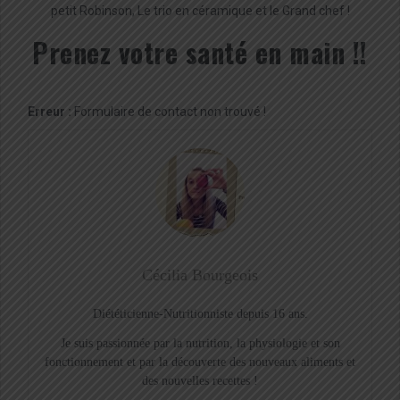
petit Robinson, Le trio en céramique et le Grand chef !
Prenez votre santé en main !!
Erreur :
Formulaire de contact non trouvé !
Cécilia Bourgeois
Diététicienne-Nutritionniste depuis 16 ans.
Je suis passionnée par la nutrition, la physiologie et son
fonctionnement et par la découverte des nouveaux aliments et
des nouvelles recettes !