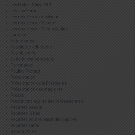
Les Huiles d'olive 18:1
Les Jus Yumi
Les recettes au Vitaliseur
Les recettes de Marion !!
Les recettes de Marion Kaplan !
Lorraine
Naturopathie
Newsletter adhérents
Nos objectifs
Notre Kinésithérapeute
Partenaires
Pauline Richard
Présentation
Présentation de la Présidente
Présentation des stagiaires
Presse
Prestations auprès des professionnels
Recettes beauté
Recettes IG bas
Recettes pour le plaisir des papilles
Recettes santé
Sandra Alcais