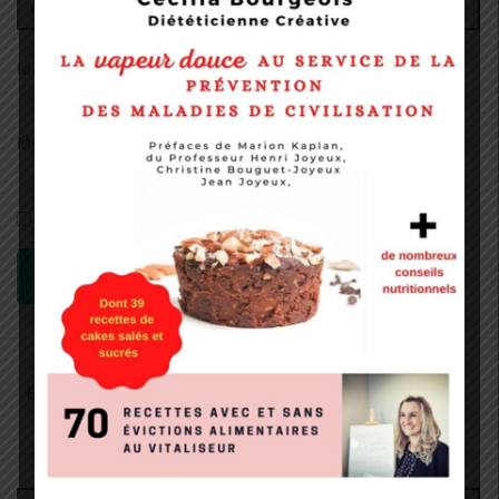
Administrateur
Identifiant:
Mot de passe:
Rester connecté
CONNEXION
Recherche
pour
: