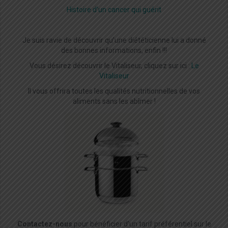
Histoire d’un cancer qui guérit
Je suis ravie de découvrir qu’une diététicienne lui a donné
des bonnes informations, enfin !!!
Vous désirez découvrir le Vitaliseur, cliquez sur ici :
Le
Vitaliseur
Il vous offrira toutes les qualités nutritionnelles de vos
aliments sans les abîmer !
Contactez-nous
pour bénéficier d’un tarif préférentiel sur le