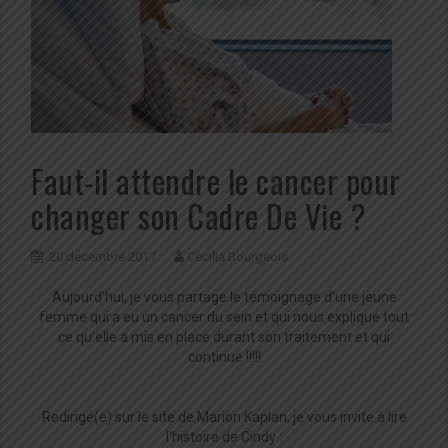
Faut-il attendre le cancer pour
changer son Cadre De Vie ?
20 décembre 2017
Cécilia Bourgeois
Aujourd’hui, je vous partage le témoignage d’une jeune
femme qui a eu un cancer du sein et qui nous explique tout
ce qu’elle a mis en place durant son traitement et qui
continue !!!!!
Redirigé(e) sur le site de Marion Kaplan, je vous invite à lire
l’histoire de Cindy :