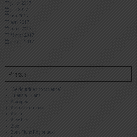
juillet 2017
juin 2017
mai 2017
avril 2017
mars 2017
février 2017
janvier 2017
Presse
"Se Nourrir en conscience"
11 ans à 18 ans
A propos
Actualité du mois
Adultes
Alice Ferri
Blog
Bons Plans Régionaux !