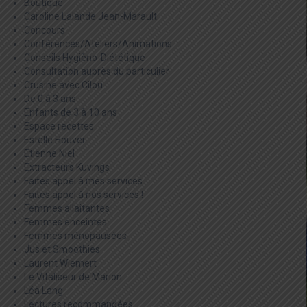
Boutique
Caroline Lalande Jean-Marault
Concours
Conférences/Ateliers/Animations
Conseils Hygièno-Diététique
Consultation auprès du particulier
Crusine avec Cilou
De 0 à 3 ans
Enfants de 3 à 10 ans
Espace recettes
Estelle Houver
Etienne Niel
Extracteurs Kuvings
Faites appel à mes services
Faites appel à nos services !
Femmes allaitantes
Femmes enceintes
Femmes ménopausées
Jus et Smoothies
Laurent Wiemert
Le Vitaliseur de Marion
Léa Lang
Lectures recommandées