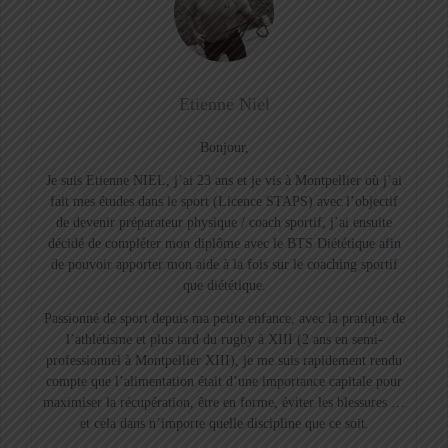
Etienne Niel
Bonjour,
Je suis Etienne NIEL, j’ai 23 ans et je vis à Montpellier où j’ai
fait mes études dans le sport (Licence STAPS) avec l’objectif
de devenir préparateur physique / coach sportif, j’ai ensuite
décidé de compléter mon diplôme avec le BTS Diététique afin
de pouvoir apporter mon aide à la fois sur le coaching sportif
que diététique.
Passionné de sport depuis ma petite enfance, avec la pratique de
l’athlétisme et plus tard du rugby à XIII (2 ans en semi-
professionnel à Montpellier XIII), je me suis rapidement rendu
compte que l’alimentation était d’une importance capitale pour
maximiser la récupération, être en forme, éviter les blessures …
et cela dans n’importe quelle discipline que ce soit.