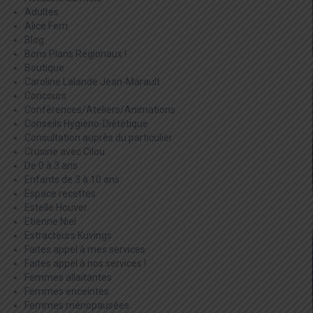
Adultes
Alice Ferri
Blog
Bons Plans Régionaux !
Boutique
Caroline Lalande Jean-Marault
Concours
Conférences/Ateliers/Animations
Conseils Hygièno-Diététique
Consultation auprès du particulier
Crusine avec Cilou
De 0 à 3 ans
Enfants de 3 à 10 ans
Espace recettes
Estelle Houver
Etienne Niel
Extracteurs Kuvings
Faites appel à mes services
Faites appel à nos services !
Femmes allaitantes
Femmes enceintes
Femmes ménopausées