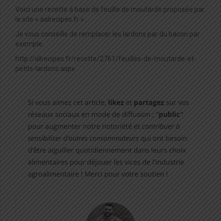
Voici une recette à base de feuille de moutarde proposée par
le site « aalrecipes.fr » :
Je vous conseille de remplacer les lardons par du bacon par
exemple.
http://allrecipes.fr/recette/2761/feuilles-de-moutarde-et-
petits-lardons.aspx