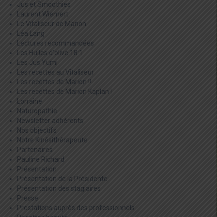
Jus et Smoothies
Laurent Wiemert
Le Vitaliseur de Marion
Léa Lang
Lectures recommandées
Les Huiles d'olive 18:1
Les Jus Yumi
Les recettes au Vitaliseur
Les recettes de Marion !!
Les recettes de Marion Kaplan !
Lorraine
Naturopathie
Newsletter adhérents
Nos objectifs
Notre Kinésithérapeute
Partenaires
Pauline Richard
Présentation
Présentation de la Présidente
Présentation des stagiaires
Presse
Prestations auprès des professionnels