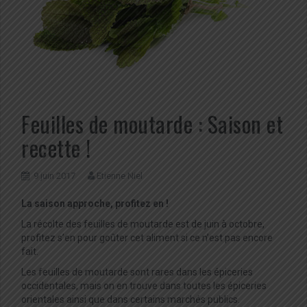
Feuilles de moutarde : Saison et
recette !
9 juin 2017
Etienne Niel
La saison approche, profitez en !
La récolte des feuilles de moutarde est de juin à octobre,
profitez s’en pour goûter cet aliment si ce n’est pas encore
fait.
Les feuilles de moutarde sont rares dans les épiceries
occidentales, mais on en trouve dans toutes les épiceries
orientales ainsi que dans certains marchés publics.