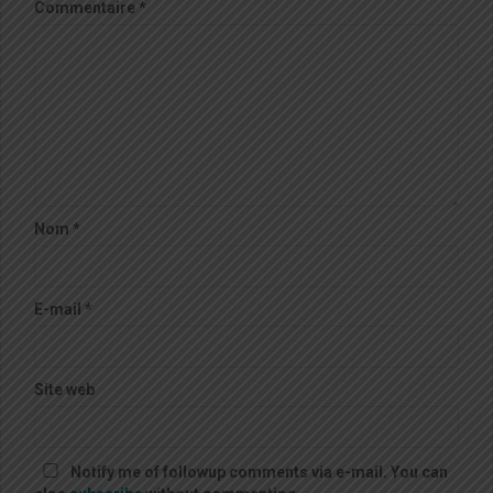
Commentaire
*
Nom
*
E-mail
*
Site web
Notify me of followup comments via e-mail. You can