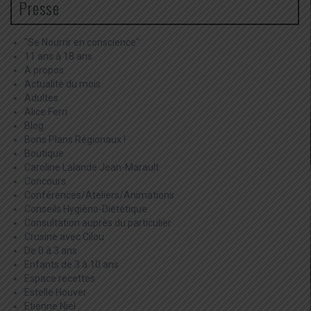
Presse
"Se Nourrir en conscience"
11 ans à 18 ans
A propos
Actualité du mois
Adultes
Alice Ferri
Blog
Bons Plans Régionaux !
Boutique
Caroline Lalande Jean-Marault
Concours
Conférences/Ateliers/Animations
Conseils Hygièno-Diététique
Consultation auprès du particulier
Crusine avec Cilou
De 0 à 3 ans
Enfants de 3 à 10 ans
Espace recettes
Estelle Houver
Etienne Niel