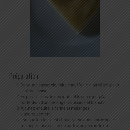
Préparation
Dans une casserole, faire chauffer le « lait végétal » et
l’arôme choisi.
En parallèle, battre les œufs et le sucre jusqu’à
l’obtention d’un mélange mousseux et blanchit.
Ajoutez ensuite la farine et mélangez
vigoureusement.
Lorsque le « lait » est chaud, versez une partie sur le
mélange, sans cesser de battre, puis y mettre la