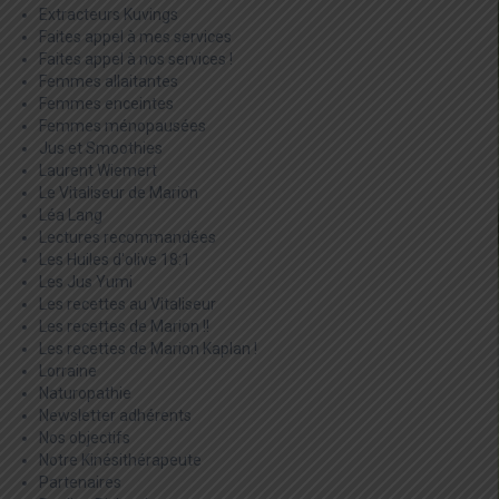
Extracteurs Kuvings
Faites appel à mes services
Faites appel à nos services !
Femmes allaitantes
Femmes enceintes
Femmes ménopausées
Jus et Smoothies
Laurent Wiemert
Le Vitaliseur de Marion
Léa Lang
Lectures recommandées
Les Huiles d'olive 18:1
Les Jus Yumi
Les recettes au Vitaliseur
Les recettes de Marion !!
Les recettes de Marion Kaplan !
Lorraine
Naturopathie
Newsletter adhérents
Nos objectifs
Notre Kinésithérapeute
Partenaires