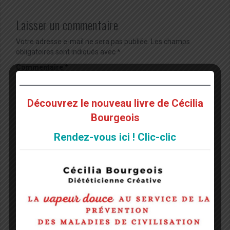
Laisser un commentaire
Votre adresse e-mail ne sera pas publiée.
Les champs
obligatoires sont indiqués avec
*
Commentaire
*
Découvrez le nouveau livre de Cécilia
Bourgeois
Rendez-vous ici ! Clic-clic
Nom
*
E-mail
*