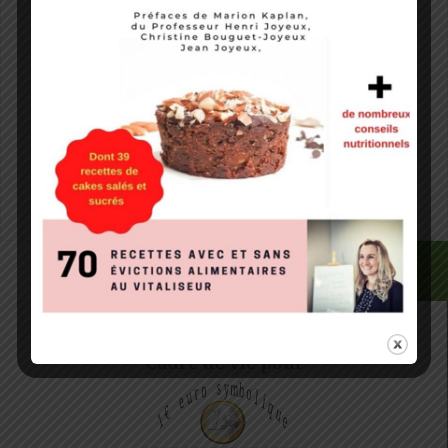
Site web
Notify me of followup comments via e-mail. You can
also
subscribe
without commenting.