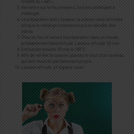
totalité du « lait ».
Remettre sur le feu (moyen), tout en continuant à
mélanger.
La préparation doit s’épaissir, la cuisson sera terminée
lorsque le mélange commencera à se décoller des
parois.
Ôtez du feu et versez la préparation dans un moule,
préalablement beurré/huilé. Laissez refroidir 30 min.
Enfournez ensuite 30 min à 180°C.
Afin de vérifier la cuisson, plantez le bout d’un couteau,
qui doit ressortir parfaitement propre.
Laissez refroidir, et régalez-vous !