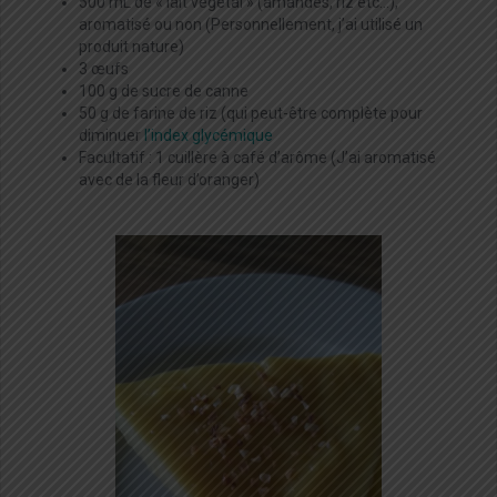
500 mL de « lait végétal » (amandes, riz etc…),
aromatisé ou non (Personnellement, j’ai utilisé un
produit nature)
3 œufs
100 g de sucre de canne
50 g de farine de riz (qui peut-être complète pour
diminuer
l’index glycémique
Facultatif : 1 cuillère à café d’arôme (J’ai aromatisé
avec de la fleur d’oranger)