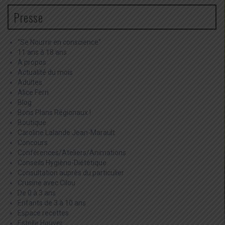
Presse
"Se Nourrir en conscience"
11 ans à 18 ans
A propos
Actualité du mois
Adultes
Alice Ferri
Blog
Bons Plans Régionaux !
Boutique
Caroline Lalande Jean-Marault
Concours
Conférences/Ateliers/Animations
Conseils Hygièno-Diététique
Consultation auprès du particulier
Crusine avec Cilou
De 0 à 3 ans
Enfants de 3 à 10 ans
Espace recettes
Estelle Houver