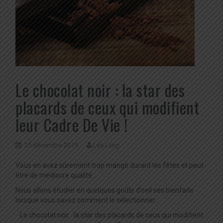
Le chocolat noir : la star des
placards de ceux qui modifient
leur Cadre De Vie !
25 décembre 2019
Léa Lang
Vous en avez sûrement trop mangé durant les fêtes et peut-
être de médiocre qualité…
Nous allons étudier en quelques goûts d’oeil ses bienfaits
lorsque vous savez comment le sélectionner…
Le chocolat noir : la star des placards de ceux qui modifient