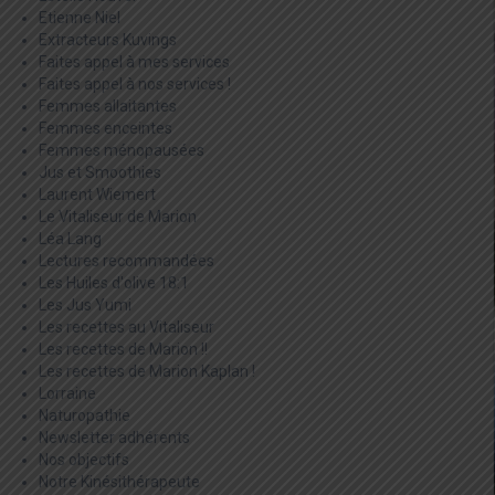
Etienne Niel
Extracteurs Kuvings
Faites appel à mes services
Faites appel à nos services !
Femmes allaitantes
Femmes enceintes
Femmes ménopausées
Jus et Smoothies
Laurent Wiemert
Le Vitaliseur de Marion
Léa Lang
Lectures recommandées
Les Huiles d'olive 18:1
Les Jus Yumi
Les recettes au Vitaliseur
Les recettes de Marion !!
Les recettes de Marion Kaplan !
Lorraine
Naturopathie
Newsletter adhérents
Nos objectifs
Notre Kinésithérapeute