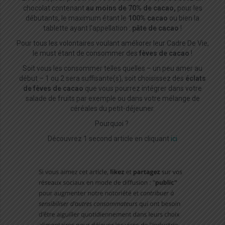
chocolat contenant
au moins de 70% de cacao,
pour les
débutants, le maximum étant le
100% cacao
ou bien la
tablette ayant l’appellation :
pâte de cacao
!
Pour tous les volontaires voulant améliorer leur Cadre De Vie,
le must étant de consommer des
fèves de cacao
!
Soit vous les consommer telles quelles – un peu amer au
début – 1 ou 2 sera suffisante(s), soit choisissez des
éclats
de fèves de cacao
que vous pourrez intégrer dans votre
salade de fruits par exemple ou dans votre mélange de
céréales du petit-déjeuner.
Pourquoi ?
Découvrez 1 second article en cliquant
ici