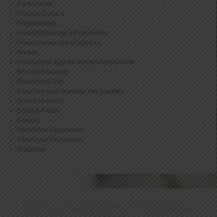
Partenaires
Pauline Richard
Présentation
Présentation de la Présidente
Présentation des stagiaires
Presse
Prestations auprès des professionnels
Recettes beauté
Recettes IG bas
Recettes pour le plaisir des papilles
Recettes santé
Sandra Alcais
Seniors
Véronique Fauconnier
Véronique Fauconnier
Vitaliseur
Fièrement propulsé par WordPress
|
Thème
FlyMag
par