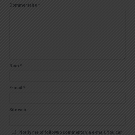
Commentaire
*
Nom
*
E-mail
*
Site web
Notify me of followup comments via e-mail. You can