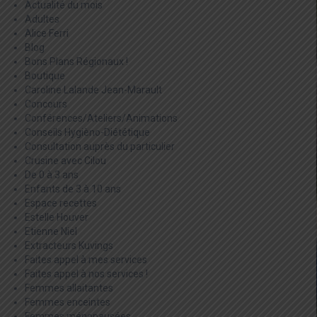
Actualité du mois
Adultes
Alice Ferri
Blog
Bons Plans Régionaux !
Boutique
Caroline Lalande Jean-Marault
Concours
Conférences/Ateliers/Animations
Conseils Hygièno-Diététique
Consultation auprès du particulier
Crusine avec Cilou
De 0 à 3 ans
Enfants de 3 à 10 ans
Espace recettes
Estelle Houver
Etienne Niel
Extracteurs Kuvings
Faites appel à mes services
Faites appel à nos services !
Femmes allaitantes
Femmes enceintes
Femmes ménopausées