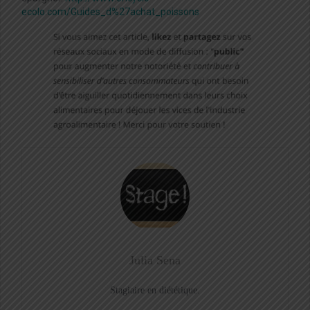
ecolo.com/Guides_d%27achat_poissons
Julia Sena
Stagiaire en diététique.