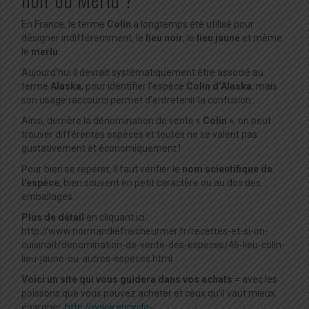
En France, le terme
Colin
a longtemps été utilisé pour
désigner indifféremment, le
lieu noir
, le
lieu jaune
et même
le
merlu
.
Aujourd’hui il devrait systématiquement être associé au
terme
Alaska
, pour identifier l’espèce
Colin d’Alaska
, mais
son usage raccourci permet d’entretenir la confusion…
Ainsi, derrière la dénomination de vente «
Colin »
, on peut
trouver différentes espèces et toutes ne se valent pas
gustativement et économiquement !
Pour bien se repérer, il faut vérifier le
nom scientifique de
l’espèce
, bien souvent en petit caractère ou au dos des
emballages.
Plus de détail
en cliquant ici :
http://www.normandiefraicheurmer.fr/recettes-et-si-on-
cuisinait/denomination-de-vente-des-especes/46-lieu-colin-
lieu-jaune-ou-autres-especes.html
Voici un site qui vous guidera dans vos achats
= avec les
poissons que vous pouvez acheter et ceux qu’il vaut mieux
épargner.
http://www.encyclo-