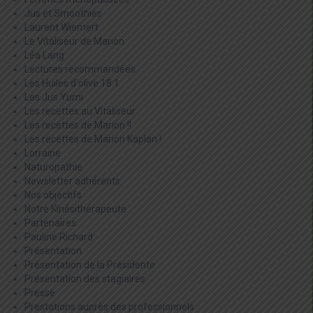
Jus et Smoothies
Laurent Wiemert
Le Vitaliseur de Marion
Léa Lang
Lectures recommandées
Les Huiles d'olive 18:1
Les Jus Yumi
Les recettes au Vitaliseur
Les recettes de Marion !!
Les recettes de Marion Kaplan !
Lorraine
Naturopathie
Newsletter adhérents
Nos objectifs
Notre Kinésithérapeute
Partenaires
Pauline Richard
Présentation
Présentation de la Présidente
Présentation des stagiaires
Presse
Prestations auprès des professionnels