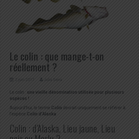
Le colin : que mange-t-on
réellement ?
2 juin 2017
Julia Sena
Le colin :
une vieille dénomination utilisée pour plusieurs
espèces !
Aujourd’hui, le terme
Colin
devrait uniquement se référer à
l’espèce
Colin d’Alaska
Colin : d’Alaska, Lieu jaune, Lieu
noir ou Merlu ?