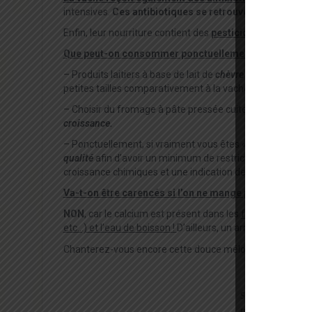
intensives.
Ces antibiotiques se retrouvent également 
Enfin, leur nourriture contient des
pesticides, des OGM
q
Que peut-on consommer ponctuellement si l’on aime le
– Produits laitiers à base de lait de
chèvre ou de brebis de
petites tailles comparativement à la vache, ce qui expliq
– Choisir du fromage à pâte pressée cuite, car ces produi
croissance.
– Ponctuellement, si vraiment vous êtes « fan » des produi
qualité
afin d’avoir un minimum de restriction : nourriture 
croissance chimiques et une indication de la provenance.
Va-t-on être carencés si l’on ne mange plus de produits
NON
, car le calcium est présent dans les
fruits, les l
é
gume
etc…) et l
’
eau de boisson
!
D’ailleurs, un arrêt des produi
Chanterez-vous encore cette douce mélodie ? “Les produits 