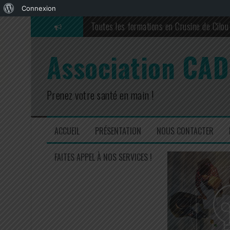
À
Connexion
Aller
Le kiri : Le fromage des petits ? Compa
propos
au
de
contenu
Bundle maternité et famille
Association CAD
WordPress
Les bienfaits des légumes secs
Quiche au chou-rouge de Monsieur Bourgeo
Prenez votre santé en main !
Code promo Vitaliseur de Marion Kaplan : 
Toutes les formations en Crusine de Cilou 
ACCUEIL
PRÉSENTATION
NOUS CONTACTER
FAITES APPEL À NOS SERVICES !