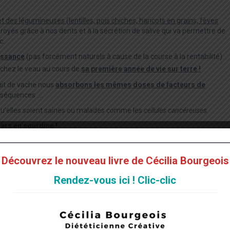
t des l
é
gumineuses (lentilles, pois chiches, haricots en grains, fèves
oyés grâce à nos dents et à la sécrétion de salive qui va permettre de
c.
issance
(pas forcément naturels à cause de la course à la rentabilité)
chez le veau au cours de
sa première année de vie sur terre !
ait de vache nous
absorbons les mêmes doses de facteurs de
onséquences ….
s qu’elles soient saines ou malades comme les
cellules canc
é
reuses
.
cers en sourdine !
ar nous ne sommes pas en mesure d’éliminer le surplus.
Découvrez le nouveau livre de Cécilia Bourgeois
?
Rendez-vous ici ! Clic-clic
ant de l’arthrose, de l’ostéoporose.
a pour conséquence :
le cancer du sein et des autres organes
ter les infections car la plupart des méthodes d’élevages sont