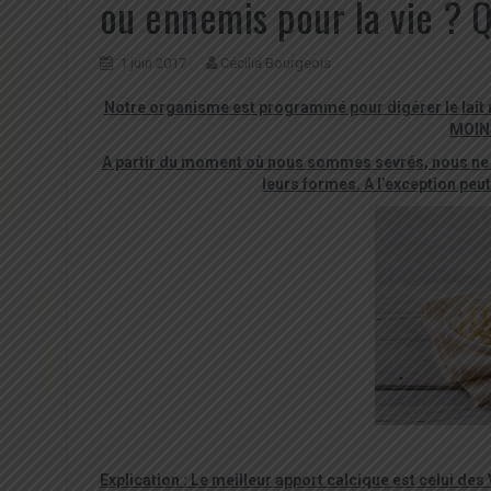
ou ennemis pour la vie ? 
1 juin 2017
Cécilia Bourgeois
Notre organisme est programm
é
pour dig
é
rer le la
MOINS
A partir du moment o
ù
nous sommes sevr
é
s, nous n
leurs formes. A l’exception peu
Explication : Le meilleur apport calcique est celui de