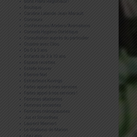
Bons Plans Régionaux !
Boutique
Caroline Lalande Jean-Marault
Concours
Conférences/Ateliers/Animations
Conseils Hygièno-Diététique
Consultation auprès du particulier
Crusine avec Cilou
De 0 à 3 ans
Enfants de 3 à 10 ans
Espace recettes
Estelle Houver
Etienne Niel
Extracteurs Kuvings
Faites appel à mes services
Faites appel à nos services !
Femmes allaitantes
Femmes enceintes
Femmes ménopausées
Jus et Smoothies
Laurent Wiemert
Le Vitaliseur de Marion
Léa Lang