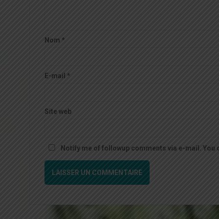
Nom
*
E-mail
*
Site web
Notify me of followup comments via e-mail. You 