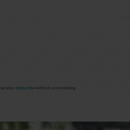
can also
subscribe
without commenting.