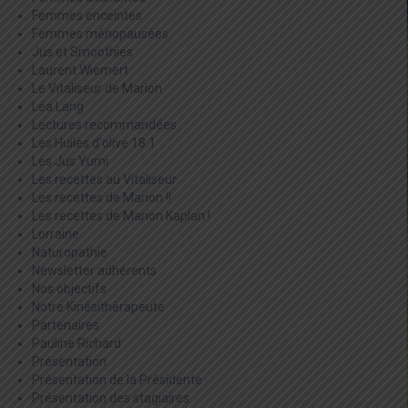
Femmes enceintes
Femmes ménopausées
Jus et Smoothies
Laurent Wiemert
Le Vitaliseur de Marion
Léa Lang
Lectures recommandées
Les Huiles d'olive 18:1
Les Jus Yumi
Les recettes au Vitaliseur
Les recettes de Marion !!
Les recettes de Marion Kaplan !
Lorraine
Naturopathie
Newsletter adhérents
Nos objectifs
Notre Kinésithérapeute
Partenaires
Pauline Richard
Présentation
Présentation de la Présidente
Présentation des stagiaires