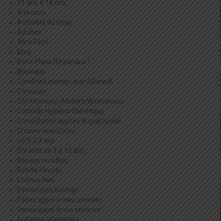
11 ans à 18 ans
A propos
Actualité du mois
Adultes
Alice Ferri
Blog
Bons Plans Régionaux !
Boutique
Caroline Lalande Jean-Marault
Concours
Conférences/Ateliers/Animations
Conseils Hygièno-Diététique
Consultation auprès du particulier
Crusine avec Cilou
De 0 à 3 ans
Enfants de 3 à 10 ans
Espace recettes
Estelle Houver
Etienne Niel
Extracteurs Kuvings
Faites appel à mes services
Faites appel à nos services !
Femmes allaitantes