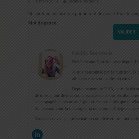
18 mars 2018
Cécilia Bourgeois
Ce contenu est protégé par un mot de passe. Pour le voir, 
Mot de passe :
Cécilia Bourgeois
Diététicienne-Nutritionniste depuis 16
Je suis passionnée par la nutrition, l
aliments et des nouvelles recettes !
Depuis septembre 2015, après la décou
de mise à jour de mes connaissances dans tous ses domaines
accompagné de ses mises à jour et des actualités que je sél
Ma passion pour la diététique, la nutrition et l’hygiène de 
Venez découvrir ma présentation complète et mes motivation