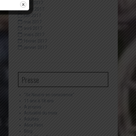
août 2017
juillet 2017
juin 2017
mai 2017
avril 2017
mars 2017
février 2017
janvier 2017
Presse
"Se Nourrir en conscience"
11 ans à 18 ans
A propos
Actualité du mois
Adultes
Alice Ferri
Blog