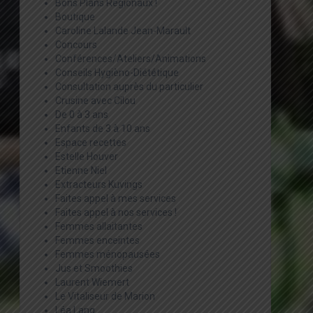
Bons Plans Régionaux !
Boutique
Caroline Lalande Jean-Marault
Concours
Conférences/Ateliers/Animations
Conseils Hygièno-Diététique
Consultation auprès du particulier
Crusine avec Cilou
De 0 à 3 ans
Enfants de 3 à 10 ans
Espace recettes
Estelle Houver
Etienne Niel
Extracteurs Kuvings
Faites appel à mes services
Faites appel à nos services !
Femmes allaitantes
Femmes enceintes
Femmes ménopausées
Jus et Smoothies
Laurent Wiemert
Le Vitaliseur de Marion
Léa Lang