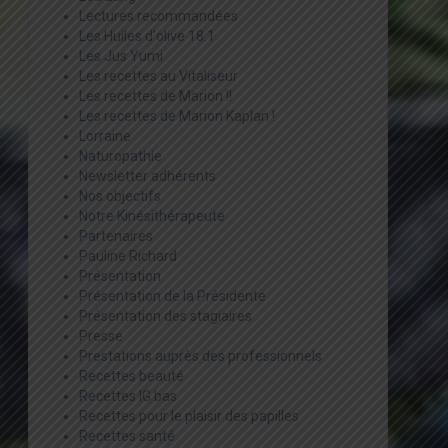
Lectures recommandées
Les Huiles d'olive 18:1
Les Jus Yumi
Les recettes au Vitaliseur
Les recettes de Marion !!
Les recettes de Marion Kaplan !
Lorraine
Naturopathie
Newsletter adhérents
Nos objectifs
Notre Kinésithérapeute
Partenaires
Pauline Richard
Présentation
Présentation de la Présidente
Présentation des stagiaires
Presse
Prestations auprès des professionnels
Recettes beauté
Recettes IG bas
Recettes pour le plaisir des papilles
Recettes santé