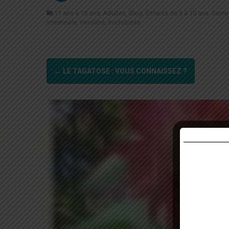
11 ans à 18 ans
,
Adultes
,
Blog
,
Enfants de 3 à 10 ans
,
Senio
intestinale
,
intestins
,
microbiote
Navigation
←
LE TAGATOSE : VOUS CONNAISSEZ ?
d'article