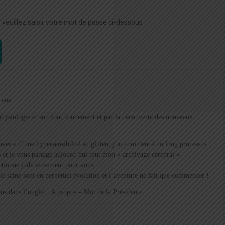
veuillez saisir votre mot de passe ci-dessous :
 ans.
a physiologie et son fonctionnement et par la découverte des nouveaux
verte d’une hypersensibilité au gluten, j’ai commencé un long processus
 et je vous partage aujourd’hui tout mon « archivage cérébral »
ectionne judicieusement pour vous.
vie saine sont en perpétuel évolution et l’aventure ne fait que commencer !
s dans l’onglet : A propos – Mot de la Présidente.