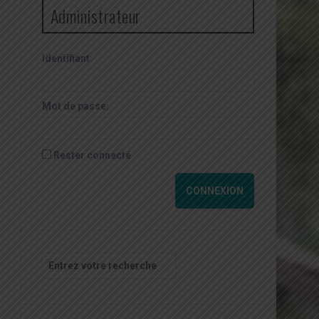
Administrateur
Identifiant:
Mot de passe:
Rester connecté
CONNEXION
Recherche
pour
: