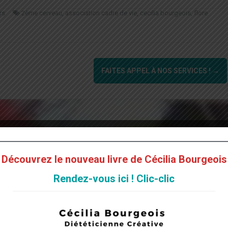
rs
2ème cerveau
,
association cadre de vie
,
cecilia bourgeois
,
flore
FAITES APPEL À NOS SERVICES !
→
Découvrez le nouveau livre de Cécilia Bourgeois
Rendez-vous ici ! Clic-clic