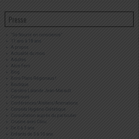
Presse
"Se Nourrir en conscience"
11 ans à 18 ans
A propos
Actualité du mois
Adultes
Alice Ferri
Blog
Bons Plans Régionaux !
Boutique
Caroline Lalande Jean-Marault
Concours
Conférences/Ateliers/Animations
Conseils Hygièno-Diététique
Consultation auprès du particulier
Crusine avec Cilou
De 0 à 3 ans
Enfants de 3 à 10 ans