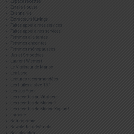
Espace recettes
Estelle Houver
Etienne Niel
Extracteurs Kuvings
Faites appel à mes services
Faites appel à nos services !
Femmes allaitantes
Femmes enceintes
Femmes ménopausées
Jus et Smoothies
Laurent Wiemert
Le Vitaliseur de Marion
Léa Lang
Lectures recommandées
Les Huiles d'olive 18:1
Les Jus Yumi
Les recettes au Vitaliseur
Les recettes de Marion !!
Les recettes de Marion Kaplan !
Lorraine
Naturopathie
Newsletter adhérents
Nos objectifs