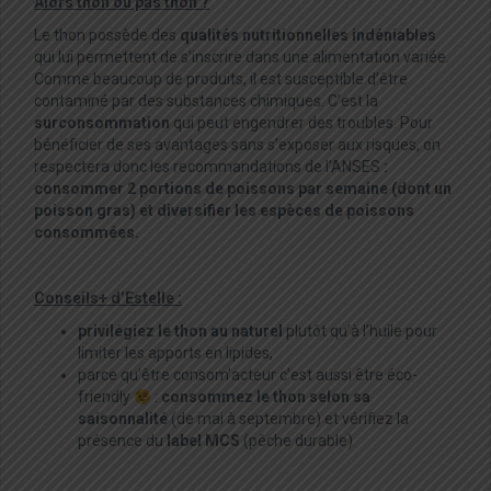
Alors thon ou pas thon ?
Le thon possède des
qualités nutritionnelles indéniables
qui lui permettent de s’inscrire dans une alimentation variée.
Comme beaucoup de produits, il est susceptible d’être
contaminé par des substances chimiques. C’est la
surconsommation
qui peut engendrer des troubles. Pour
bénéficier de ses avantages sans s’exposer aux risques, on
respectera donc les recommandations de l’ANSES
:
c
onsommer 2 portions de poissons par semaine (dont un
poisson gras) et diversifier les espèces de poissons
consommées.
Conseils+ d’Estelle :
privilégiez le thon au naturel
plutôt qu’à l’huile pour
limiter les apports en lipides,
parce qu’être consom’acteur c’est aussi être éco-
friendly
:
consommez le thon selon sa
saisonnalité
(de mai à septembre) et vérifiez la
présence du
label MCS
(pêche durable)