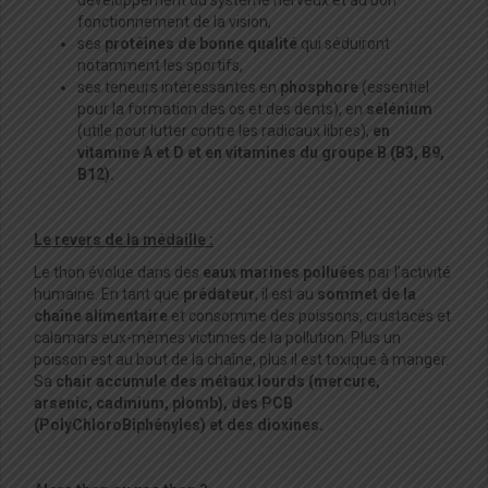
développement du système nerveux et au bon
fonctionnement de la vision,
ses
protéines de bonne qualité
qui séduiront
notamment les sportifs,
ses teneurs intéressantes en
phosphore
(essentiel
pour la formation des os et des dents), en
sélénium
(utile pour lutter contre les radicaux libres),
en
vitamine A et D et en vitamines du groupe B (B3, B9,
B12).
Le revers de la médaille :
Le thon évolue dans des
eaux marines polluées
par l’activité
humaine. En tant que
prédateur
, il est au
sommet de la
chaîne alimentaire
et consomme des poissons, crustacés et
calamars eux-mêmes victimes de la pollution. Plus un
poisson est au bout de la chaîne, plus il est toxique à manger.
Sa
chair accumule des métaux lourds (mercure,
arsenic,
cadmium, plomb), des PCB
(
PolyChloroBiphényles
) et des dioxines.