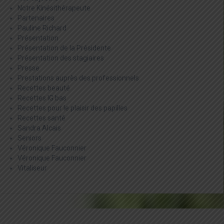
Notre Kinésithérapeute
Partenaires
Pauline Richard
Présentation
Présentation de la Présidente
Présentation des stagiaires
Presse
Prestations auprès des professionnels
Recettes beauté
Recettes IG bas
Recettes pour le plaisir des papilles
Recettes santé
Sandra Alcais
Seniors
Véronique Fauconnier
Véronique Fauconnier
Vitaliseur