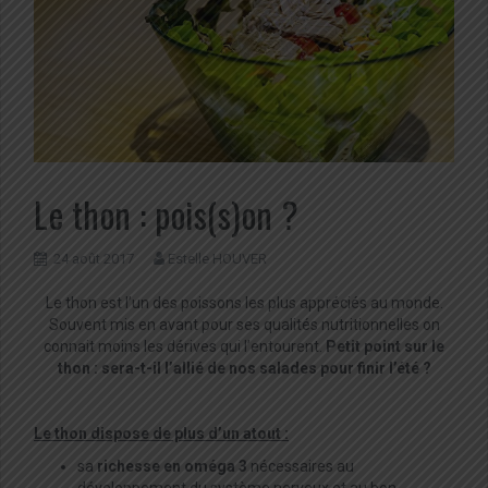
Le thon : pois(s)on ?
24 août 2017
Estelle HOUVER
Le thon est l’un des poissons les plus appréciés au monde.
Souvent mis en avant pour ses qualités nutritionnelles on
connait moins les dérives qui l’entourent.
Petit point sur le
thon : sera-t-il l’allié de nos salades pour finir l’été ?
Le thon dispose de plus d’un atout :
sa
richesse en oméga 3
nécessaires au