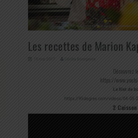
Les recettes de Marion Kap
15 mai 2017
Cécilia Bourgeois
Découvrez le
https://www.you
Le filet de 
https://95degres.com/videos/04-05-2
2 Cuisson 