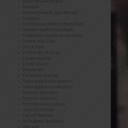
Bons Plans Régionaux !
Boutique
Caroline Lalande Jean-Marault
Concours
Conférences/Ateliers/Animations
Conseils Hygièno-Diététique
Consultation auprès du particulier
Crusine avec Cilou
De 0 à 3 ans
Enfants de 3 à 10 ans
Espace recettes
Estelle Houver
Etienne Niel
Extracteurs Kuvings
Faites appel à mes services
Faites appel à nos services !
Femmes allaitantes
Femmes enceintes
Femmes ménopausées
Jus et Smoothies
Laurent Wiemert
Le Vitaliseur de Marion
Léa Lang