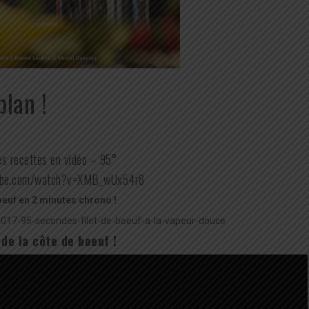
lan !
s recettes en vidéo – 95°
tube.com/watch?v=XMB_wUx54r8
boeuf en 2 minutes chrono !
017-95-secondes-filet-de-boeuf-a-la-vapeur-douce
de la côte de boeuf !