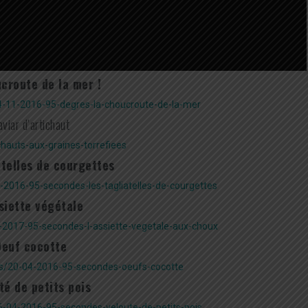
croute de la mer !
4-11-2016-95-degres-la-choucroute-de-la-mer
viar d’artichaut
hauts-aux-graines-torrefiees
atelles de courgettes
-2016-95-secondes-les-tagliatelles-de-courgettes
siette végétale
-2017-95-secondes-l-assiette-vegetale-aux-choux
euf cocotte
os/20-04-2016-95-secondes-oeufs-cocotte
té de petits pois
-04-2016-95-secondes-veloute-de-petits-pois