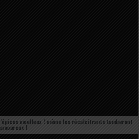
d’épices moelleux ! même les récalcitrants tomberont
amoureux !