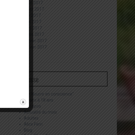
août 2017
juillet 2017
juin 2017
mai 2017
avril 2017
mars 2017
février 2017
janvier 2017
Presse
"Se Nourrir en conscience"
11 ans à 18 ans
A propos
Actualité du mois
Adultes
Alice Ferri
Blog