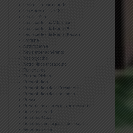
Lectures recommandées
Les Huiles d'olive 18:1
Les Jus Yumi
Les recettes au Vitaliseur
Les recettes de Marion !!
Les recettes de Marion Kaplan !
Lorraine
Naturopathie
Newsletter adhérents
Nos objectifs
Notre Kinésithérapeute
Partenaires
Pauline Richard
Présentation
Présentation de la Présidente
Présentation des stagiaires
Presse
Prestations auprès des professionnels
Recettes beauté
Recettes IG bas
Recettes pour le plaisir des papilles
Recettes santé