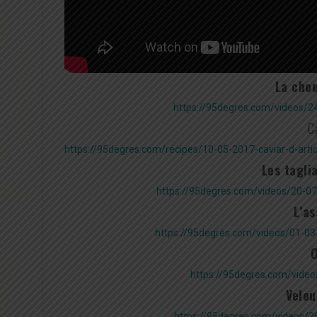
La chou
https://95degres.com/videos/2
Ca
https://95degres.com/recipes/10-05-2017-caviar-d-artic
Les tagli
https://95degres.com/videos/20-07
L’as
https://95degres.com/videos/01-03
O
https://95degres.com/vide
Velou
https://95degres.com/videos/26