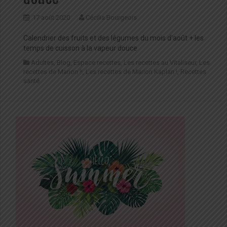
17 août 2020
Cécilia Bourgeois
Calendrier des fruits et des légumes du mois d’août + les
temps de cuisson à la vapeur douce
Adultes
,
Blog
,
Espace recettes
,
Les recettes au Vitaliseur
,
Les
recettes de Marion !!
,
Les recettes de Marion Kaplan !
,
Recettes
santé