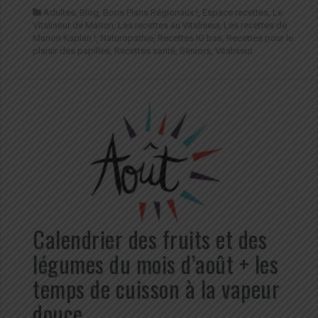
Adultes
,
Blog
,
Bons Plans Régionaux !
,
Espace recettes
,
Le
Vitaliseur de Marion
,
Les recettes au Vitaliseur
,
Les recettes de
Marion Kaplan !
,
Naturopathie
,
Recettes IG bas
,
Recettes pour le
plaisir des papilles
,
Recettes santé
,
Seniors
,
Vitaliseur
Calendrier des fruits et des
légumes du mois d’août + les
temps de cuisson à la vapeur
douce