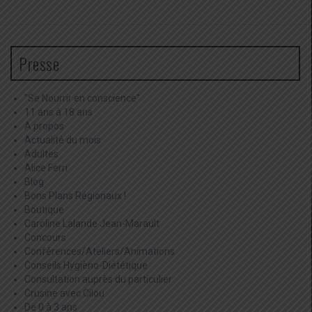
Presse
"Se Nourrir en conscience"
11 ans à 18 ans
A propos
Actualité du mois
Adultes
Alice Ferri
Blog
Bons Plans Régionaux !
Boutique
Caroline Lalande Jean-Marault
Concours
Conférences/Ateliers/Animations
Conseils Hygièno-Diététique
Consultation auprès du particulier
Crusine avec Cilou
De 0 à 3 ans