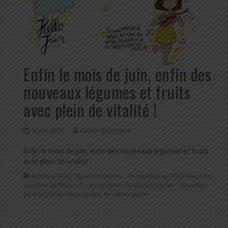
Enfin le mois de juin, enfin des
nouveaux légumes et fruits
avec plein de vitalité !
6 juin 2020
Cécilia Bourgeois
Enfin le mois de juin, enfin des nouveaux légumes et fruits
avec plein de vitalité !
Adultes
,
Blog
,
Espace recettes
,
Les recettes au Vitaliseur
,
Les
recettes de Marion !!
,
Les recettes de Marion Kaplan !
,
Recettes
pour le plaisir des papilles
,
Recettes santé