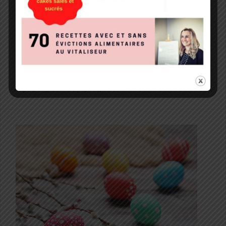
Vitaliseur aujourd’hui ?
18 décembre 2019
Cécilia Bourgeois
Marbré au Vitaliseur
Adultes
,
Blog
,
De 0 à 3 ans
,
Enfants de 3 à 10 ans
,
Espace
recettes
,
Les recettes au Vitaliseur
,
Recettes IG bas
,
Recettes
pour le plaisir des papilles
,
Seniors