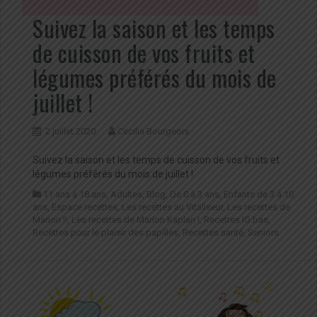
Suivez la saison et les temps
de cuisson de vos fruits et
légumes préférés du mois de
juillet !
2 juillet 2020
Cécilia Bourgeois
Suivez la saison et les temps de cuisson de vos fruits et
légumes préférés du mois de juillet !
11 ans à 18 ans
,
Adultes
,
Blog
,
De 0 à 3 ans
,
Enfants de 3 à 10
ans
,
Espace recettes
,
Les recettes au Vitaliseur
,
Les recettes de
Marion !!
,
Les recettes de Marion Kaplan !
,
Recettes IG bas
,
Recettes pour le plaisir des papilles
,
Recettes santé
,
Seniors