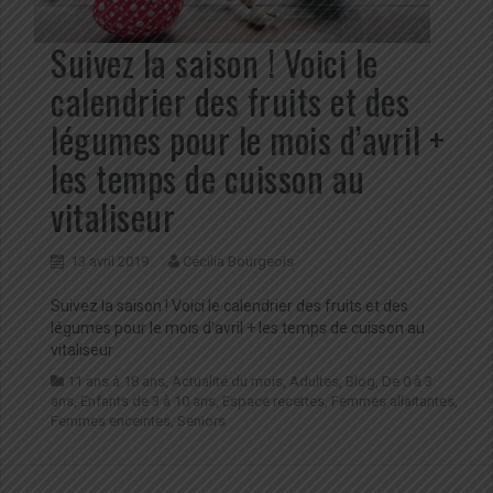
Suivez la saison ! Voici le
calendrier des fruits et des
légumes pour le mois d’avril +
les temps de cuisson au
vitaliseur
13 avril 2019
Cécilia Bourgeois
Suivez la saison ! Voici le calendrier des fruits et des
légumes pour le mois d’avril + les temps de cuisson au
vitaliseur
11 ans à 18 ans
,
Actualité du mois
,
Adultes
,
Blog
,
De 0 à 3
ans
,
Enfants de 3 à 10 ans
,
Espace recettes
,
Femmes allaitantes
,
Femmes enceintes
,
Seniors