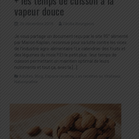
+ les temps de cuisson à la
vapeur douce
26 décembre 2019
Cécilia Bourgeois
Je vous partage un document reçu par le site 95° alimenté
par Marion Kaplan, reconnue pour sa lutte contre les vices
de l’industrie agro-alimentaire ! Le calendrier des fruits et
des légumes du mois !! Et le petit plus : leur temps de
cuisson permettant un maintien optimal de leurs
nutriments et tout ça, avec la […]
Adultes
,
Blog
,
Espace recettes
,
Les recettes au Vitaliseur
,
Naturopathie