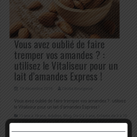
Vous avez oublié de faire
tremper vos amandes ? :
utilisez le Vitaliseur pour un
lait d’amandes Express !
19 décembre 2019
Cécilia Bourgeois
Vous avez oublié de faire tremper vos amandes ? : utilisez
le Vitaliseur pour un lait d’amandes Express !
11 ans à 18 ans
,
Adultes
,
Blog
,
De 0 à 3 ans
,
Enfants de 3 à 10
ans
,
Espace recettes
,
Les recettes au Vitaliseur
,
Naturopathie
,
Recettes IG bas
,
Recettes pour le plaisir des papilles
,
Recettes
santé
,
Seniors