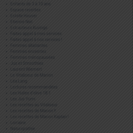
Enfants de 3 à 10 ans
Espace recettes
Estelle Houver
Etienne Niel
Extracteurs Kuvings
Faites appel à mes services
Faites appel à nos services !
Femmes allaitantes
Femmes enceintes
Femmes ménopausées
Jus et Smoothies
Laurent Wiemert
Le Vitaliseur de Marion
Léa Lang
Lectures recommandées
Les Huiles d'olive 18:1
Les Jus Yumi
Les recettes au Vitaliseur
Les recettes de Marion !!
Les recettes de Marion Kaplan !
Lorraine
Naturopathie