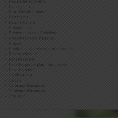
Newsletter adhérents
Nos objectifs
Notre Kinésithérapeute
Partenaires
Pauline Richard
Présentation
Présentation de la Présidente
Présentation des stagiaires
Presse
Prestations auprès des professionnels
Recettes beauté
Recettes IG bas
Recettes pour le plaisir des papilles
Recettes santé
Sandra Alcais
Seniors
Véronique Fauconnier
Véronique Fauconnier
Vitaliseur