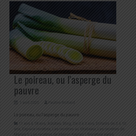
Le poireau, ou l’asperge du
pauvre
1 avril 2020
Pauline Richard
Le poireau, ou l’asperge du pauvre
11 ans à 18 ans
,
Adultes
,
Blog
,
De 0 à 3 ans
,
Enfants de 3 à 10
ans
,
Espace recettes
,
Les recettes au Vitaliseur
,
Les recettes de
Marion !!
,
Les recettes de Marion Kaplan !
,
Recettes santé
,