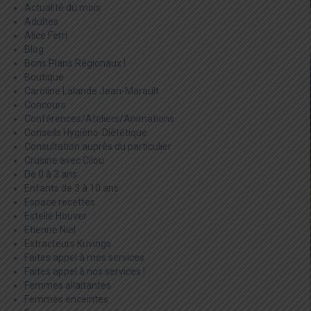
Actualité du mois
Adultes
Alice Ferri
Blog
Bons Plans Régionaux !
Boutique
Caroline Lalande Jean-Marault
Concours
Conférences/Ateliers/Animations
Conseils Hygièno-Diététique
Consultation auprès du particulier
Crusine avec Cilou
De 0 à 3 ans
Enfants de 3 à 10 ans
Espace recettes
Estelle Houver
Etienne Niel
Extracteurs Kuvings
Faites appel à mes services
Faites appel à nos services !
Femmes allaitantes
Femmes enceintes