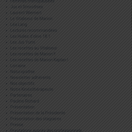
Femmes ménopausées
Jus et Smoothies
Laurent Wiemert
Le Vitaliseur de Marion
Léa Lang
Lectures recommandées
Les Huiles d'olive 18:1
Les Jus Yumi
Les recettes au Vitaliseur
Les recettes de Marion !!
Les recettes de Marion Kaplan !
Lorraine
Naturopathie
Newsletter adhérents
Nos objectifs
Notre Kinésithérapeute
Partenaires
Pauline Richard
Présentation
Présentation de la Présidente
Présentation des stagiaires
Presse
Prestations auprès des professionnels