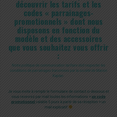
découvrir les tarifs et les
codes « parrainages-
promotionnels » dont nous
disposons en fonction du
modèle et des accessoires
que vous souhaitez vous offrir
:
Notre politique de communication tarifaire doit respecter les
conditions de parrainages transmises par la société de Marion
Kaplan.
Je vous invite à remplir le formulaire de contact ci-dessous et
vous recevrez par mail toutes les informations +
un code
promotionnel
valable 5 jours à partir de sa réception + un
mail explicatif