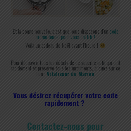
Et la bonne nouvelle, c’est que nous disposons d’un
code
promotionnel pour vous l’offrir !
Voilà un cadeau de Noël avant l’heure !
Pour découvrir tous les détails de ce superbe outil qui cuit
rapidement et préserve tous les nutriments, cliquez sur ce
lien :
Vitaliseur de Marion
Vous désirez récupérer votre code
rapidement ?
Contactez-nous pour