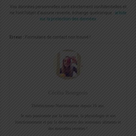
Vos données personnelles sont strictement confidentielles et
ne font l’objet d’aucune revente, échange quelconque :
article
sur la protection des données
Erreur :
Formulaire de contact non trouvé !
Cécilia Bourgeois
Diététicienne-Nutritionniste depuis 16 ans.
Je suis passionnée par la nutrition, la physiologie et son
fonctionnement et par la découverte des nouveaux aliments et
des nouvelles recettes !