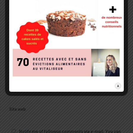
Commentaire
*
Nom
*
E-mail
*
Site web
Notify me of followup comments via e-mail. You can