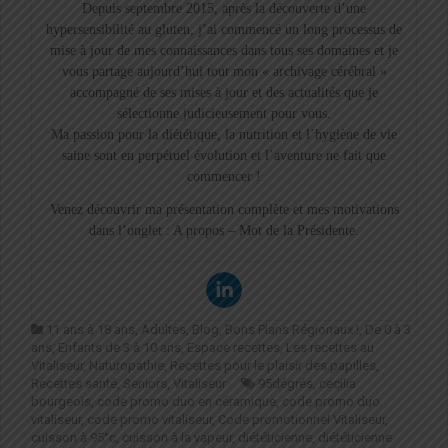
Depuis septembre 2015, après la découverte d’une
hypersensibilité au gluten, j’ai commencé un long processus de
mise à jour de mes connaissances dans tous ses domaines et je
vous partage aujourd’hui tout mon « archivage cérébral »
accompagné de ses mises à jour et des actualités que je
sélectionne judicieusement pour vous.
Ma passion pour la diététique, la nutrition et l’hygiène de vie
saine sont en perpétuel évolution et l’aventure ne fait que
commencer !
Venez découvrir ma présentation complète et mes motivations
dans l’onglet : A propos – Mot de la Présidente.
11 ans à 18 ans
,
Adultes
,
Blog
,
Bons Plans Régionaux !
,
De 0 à 3
ans
,
Enfants de 3 à 10 ans
,
Espace recettes
,
Les recettes au
Vitaliseur
,
Naturopathie
,
Recettes pour le plaisir des papilles
,
Recettes santé
,
Seniors
,
Vitaliseur
95dégrés
,
cecilia
bourgeois
,
code promo duo en céramique
,
code promo duo
vitaliseur
,
code promo vitaliseur
,
Code promotionnel Vitaliseur
,
cuisson à 95°c
,
cuisson à la vapeur
,
diététicienne
,
diététicienne