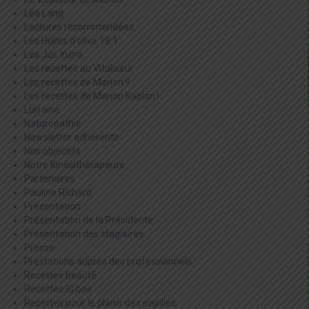
Léa Lang
Lectures recommandées
Les Huiles d'olive 18:1
Les Jus Yumi
Les recettes au Vitaliseur
Les recettes de Marion !!
Les recettes de Marion Kaplan !
Lorraine
Naturopathie
Newsletter adhérents
Nos objectifs
Notre Kinésithérapeute
Partenaires
Pauline Richard
Présentation
Présentation de la Présidente
Présentation des stagiaires
Presse
Prestations auprès des professionnels
Recettes beauté
Recettes IG bas
Recettes pour le plaisir des papilles