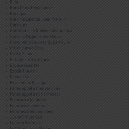
Blog
Bons Plans Régionaux !
Boutique
Caroline Lalande Jean-Marault
Concours
Conférences/Ateliers/Animations
Conseils Hygièno-Diététique
Consultation auprès du particulier
Crusine avec Cilou
De 0 à 3 ans
Enfants de 3 à 10 ans
Espace recettes
Estelle Houver
Etienne Niel
Extracteurs Kuvings
Faites appel à mes services
Faites appel à nos services !
Femmes allaitantes
Femmes enceintes
Femmes ménopausées
Jus et Smoothies
Laurent Wiemert
Le Vitaliseur de Marion