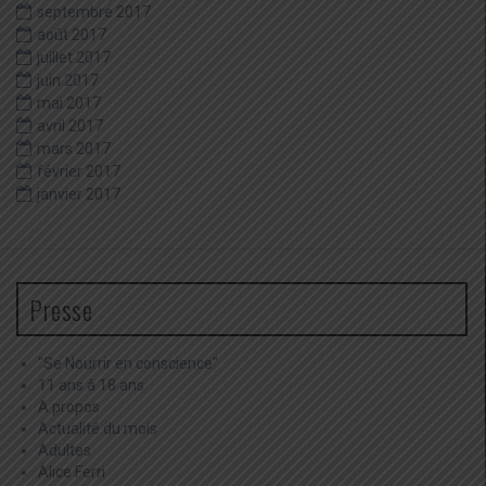
septembre 2017
août 2017
juillet 2017
juin 2017
mai 2017
avril 2017
mars 2017
février 2017
janvier 2017
Presse
"Se Nourrir en conscience"
11 ans à 18 ans
A propos
Actualité du mois
Adultes
Alice Ferri