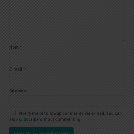
Nom
*
E-mail
*
Site web
Notify me of followup comments via e-mail. You can
also
subscribe
without commenting.