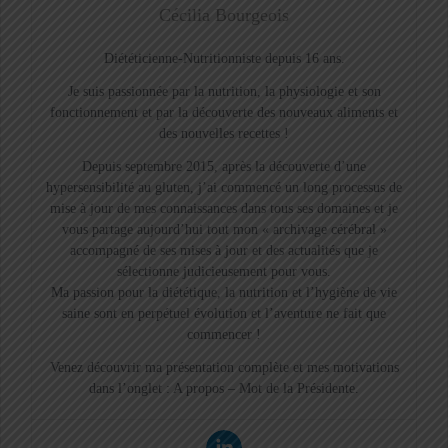
Cécilia Bourgeois
Diététicienne-Nutritionniste depuis 16 ans.
Je suis passionnée par la nutrition, la physiologie et son
fonctionnement et par la découverte des nouveaux aliments et
des nouvelles recettes !
Depuis septembre 2015, après la découverte d’une
hypersensibilité au gluten, j’ai commencé un long processus de
mise à jour de mes connaissances dans tous ses domaines et je
vous partage aujourd’hui tout mon « archivage cérébral »
accompagné de ses mises à jour et des actualités que je
sélectionne judicieusement pour vous.
Ma passion pour la diététique, la nutrition et l’hygiène de vie
saine sont en perpétuel évolution et l’aventure ne fait que
commencer !
Venez découvrir ma présentation complète et mes motivations
dans l’onglet : A propos – Mot de la Présidente.