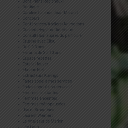
Bons Plans Régionaux !
Boutique
Caroline Lalande Jean-Marault
Concours
Conférences/Ateliers/Animations
Conseils Hygièno-Diététique
Consultation auprès du particulier
Crusine avec Cilou
De 0 à 3 ans
Enfants de 3 à 10 ans
Espace recettes
Estelle Houver
Etienne Niel
Extracteurs Kuvings
Faites appel à mes services
Faites appel à nos services !
Femmes allaitantes
Femmes enceintes
Femmes ménopausées
Jus et Smoothies
Laurent Wiemert
Le Vitaliseur de Marion
Léa Lang