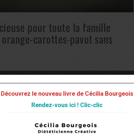
cieuse pour toute la famille
e orange-carottes-pavot sans
 aujourd’hui je vous propose une recette facile, astucieuse car elle
rende compte !
Découvrez le nouveau livre de Cécilia Bourgeois
 à l’aide de mon extracteur de jus. Vous pouvez tout simplement râper
Rendez-vous ici ! Clic-clic
 été pressées au préalable.
utiliser, auquel cas, choisissez uniquement de la farine de blé