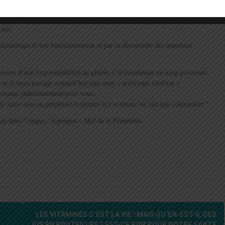
 ans.
a physiologie et son fonctionnement et par la découverte des nouveaux
verte d’une hypersensibilité au gluten, j’ai commencé un long processus
 et je vous partage aujourd’hui tout mon « archivage cérébral »
ectionne judicieusement pour vous.
vie saine sont en perpétuel évolution et l’aventure ne fait que commencer !
s dans l’onglet : A propos – Mot de la Présidente.
LES VITAMINES C’EST LA VIE ! MAIS QU’EN-EST-IL DES
JUS EN BOUTEILLES ? EST-CE BON POUR NOTRE SANTÉ