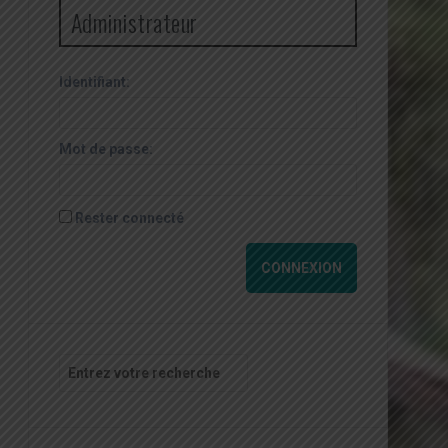
Administrateur
Identifiant:
Mot de passe:
Rester connecté
CONNEXION
Recherche
pour
: