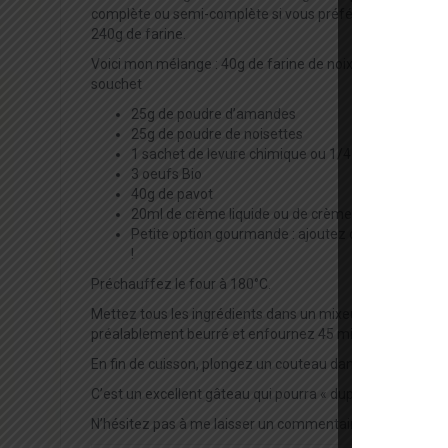
complète ou semi-complète si vous préférez le blé, ou de 
240g de farine.
Voici mon mélange : 40g de farine de noix de coco + 40g d
souchet + 60g de farine de châtaigne 
25g de poudre d’amandes
25g de poudre de noisettes
1 sachet de levure chimique ou 1/4 de cuillère à 
3 oeufs Bio
40g de pavot
20ml de crème liquide ou de crème végétale ou de l
Petite option gourmande : ajoutez des pépites de c
!
Préchauffez le four à 180°C.
Mettez tous les ingrédients dans un mixeur ou un appare
préalablement beurré et enfournez 45 minutes.
En fin de cuisson, plongez un couteau dans le gâteau afin de
C’est un excellent gâteau qui pourra « duper » n’importe
N’hésitez pas à me laisser un commentaire lorsque vous l