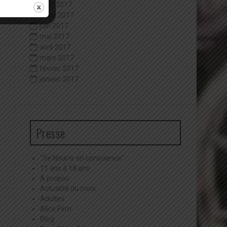
août 2017
juillet 2017
juin 2017
mai 2017
avril 2017
mars 2017
février 2017
janvier 2017
Presse
"Se Nourrir en conscience"
11 ans à 18 ans
A propos
Actualité du mois
Adultes
Alice Ferri
Blog