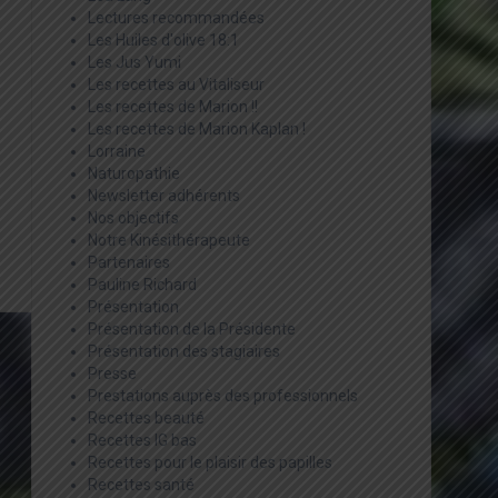
Lectures recommandées
Les Huiles d'olive 18:1
Les Jus Yumi
Les recettes au Vitaliseur
Les recettes de Marion !!
Les recettes de Marion Kaplan !
Lorraine
Naturopathie
Newsletter adhérents
Nos objectifs
Notre Kinésithérapeute
Partenaires
Pauline Richard
Présentation
Présentation de la Présidente
Présentation des stagiaires
Presse
Prestations auprès des professionnels
Recettes beauté
Recettes IG bas
Recettes pour le plaisir des papilles
Recettes santé