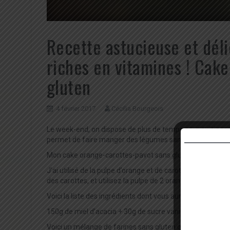
Recette astucieuse et déli
riches en vitamines ! Cak
gluten
4 février 2017
Cécilia Bourgeois
Le week-end, on dispose de plus de temps pour cuisiner et
permet de faire manger des légumes sans que l’on s’en 
Mon cake orange-carottes-pavot sans gluten !
J’ai utilisé de la pulpe d’orange et de carotte récupérée
des carottes, et utilisez la pulpe de 2 oranges qui auront
Voici la liste des ingrédients dont vous aurez besoin :
150g de miel d’acacia + 30g de sucre vanillé Bio
Voici un mélange de farines sans gluten que vous pourrez 