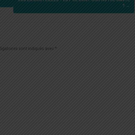
?
→
igatoires sont indiqués avec
*