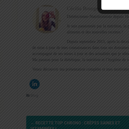
Cécilia Bourgeois
Diététicienne-Nutritionniste depuis 16
Je suis passionnée par la nutrition, l
aliments et des nouvelles recettes !
Depuis septembre 2015, après la décou
de mise à jour de mes connaissances dans tous ses domaines
accompagné de ses mises à jour et des actualités que je sél
Ma passion pour la diététique, la nutrition et l’hygiène de 
Venez découvrir ma présentation complète et mes motivation
Blog
Navigation
←
RECETTE TOP CHRONO : CRÊPES SAINES ET
VITAMINÉES !