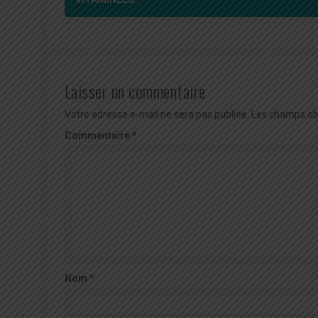
d'article
Laisser un commentaire
Votre adresse e-mail ne sera pas publiée.
Les champs obl
Commentaire
*
Nom
*