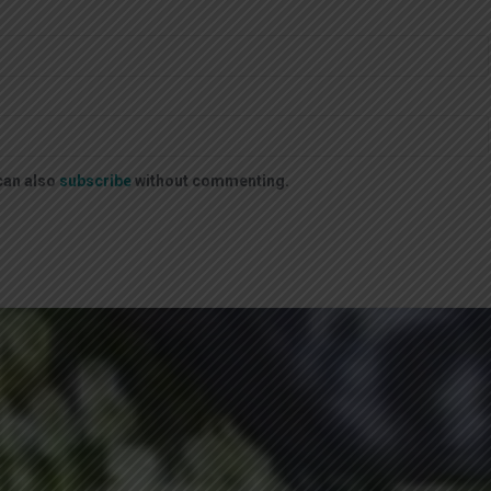
can also
subscribe
without commenting.