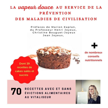
la farine de sarrasin qui est sans gluten : au total vous aurez besoin de
e farine de sarrasin + 40g de farine de
+ 60g de farine de riz complet
café de bicarbonate de sodium
ait végétal Bio
hocolat noir, qui aura pour action de réhausser le goût de votre gâteau
il mélangeur. Mettre la préparation dans un moule à cake
 vérifier sa cuisson, il doit ressortir sec.
 quel personne récalcitrante à la consommation des légumes !
’aurez testé !