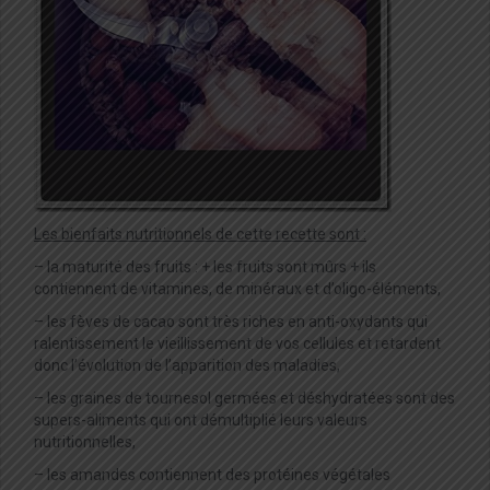
Les bienfaits nutritionnels de cette recette sont :
– la maturité des fruits : + les fruits sont mûrs + ils
contiennent de vitamines, de minéraux et d’oligo-éléments,
– les fèves de cacao sont très riches en anti-oxydants qui
ralentissement le vieillissement de vos cellules et retardent
donc l’évolution de l’apparition des maladies,
– les graines de tournesol germées et déshydratées sont des
supers-aliments qui ont démultiplié leurs valeurs
nutritionnelles,
– les amandes contiennent des protéines végétales