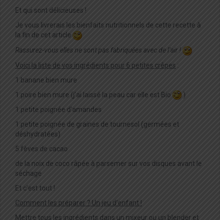
Et qui sont délicieuses !
Je vous livrerais les bienfaits nutritionnels de cette recette à
la fin de cet article
Rassurez-vous elles ne sont pas fabriquées avec de l’air !
Voici la liste de vos ingrédients pour 6 petites crêpes
:
1 banane bien mure
1 poire bien mure (j’ai laissé la peau car elle est Bio
)
1 petite poignée d’amandes
1 petite poignée de graines de tournesol (germées et
déshydratées)
5 fèves de cacao
de la noix de coco râpée à parsemer sur vos disques avant le
séchage
Et c’est tout !
Comment les préparer ? Un jeu d’enfant !
Mettre tous les ingrédients dans un mixeur ou un blender et