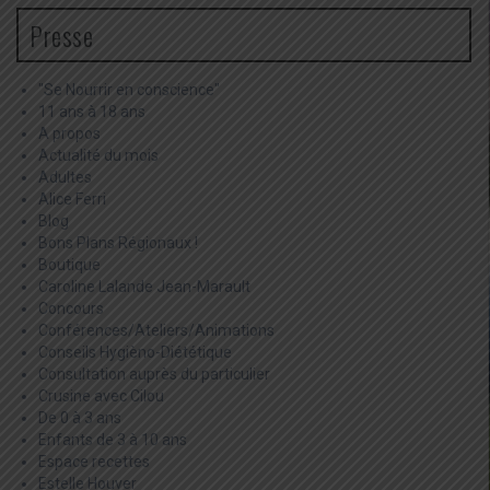
Presse
"Se Nourrir en conscience"
11 ans à 18 ans
A propos
Actualité du mois
Adultes
Alice Ferri
Blog
Bons Plans Régionaux !
Boutique
Caroline Lalande Jean-Marault
Concours
Conférences/Ateliers/Animations
Conseils Hygièno-Diététique
Consultation auprès du particulier
Crusine avec Cilou
De 0 à 3 ans
Enfants de 3 à 10 ans
Espace recettes
Estelle Houver