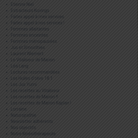
Etienne Niel
Extracteurs Kuvings
Faites appel à mes services
Faites appel à nos services !
Femmes allaitantes
Femmes enceintes
Femmes ménopausées
Jus et Smoothies
Laurent Wiemert
Le Vitaliseur de Marion
Léa Lang
Lectures recommandées
Les Huiles d'olive 18:1
Les Jus Yumi
Les recettes au Vitaliseur
Les recettes de Marion !!
Les recettes de Marion Kaplan !
Lorraine
Naturopathie
Newsletter adhérents
Nos objectifs
Notre Kinésithérapeute