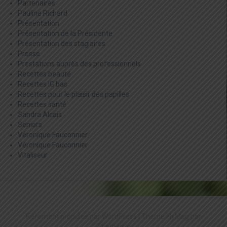
Partenaires
Pauline Richard
Présentation
Présentation de la Présidente
Présentation des stagiaires
Presse
Prestations auprès des professionnels
Recettes beauté
Recettes IG bas
Recettes pour le plaisir des papilles
Recettes santé
Sandra Alcais
Seniors
Véronique Fauconnier
Véronique Fauconnier
Vitaliseur
Fièrement propulsé par WordPress
|
Thème
FlyMag
par
Themeisle