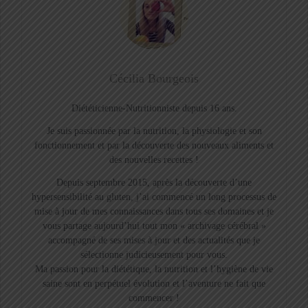
Cécilia Bourgeois
Diététicienne-Nutritionniste depuis 16 ans.
Je suis passionnée par la nutrition, la physiologie et son
fonctionnement et par la découverte des nouveaux aliments et
des nouvelles recettes !
Depuis septembre 2015, après la découverte d’une
hypersensibilité au gluten, j’ai commencé un long processus de
mise à jour de mes connaissances dans tous ses domaines et je
vous partage aujourd’hui tout mon « archivage cérébral »
accompagné de ses mises à jour et des actualités que je
sélectionne judicieusement pour vous.
Ma passion pour la diététique, la nutrition et l’hygiène de vie
saine sont en perpétuel évolution et l’aventure ne fait que
commencer !