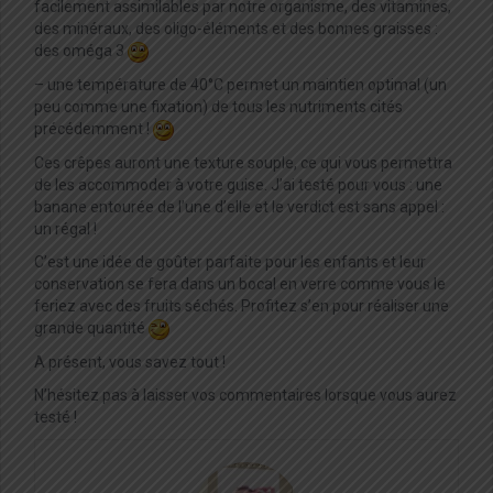
facilement assimilables par notre organisme, des vitamines,
des minéraux, des oligo-éléments et des bonnes graisses :
des oméga 3
– une température de 40°C permet un maintien optimal (un
peu comme une fixation) de tous les nutriments cités
précédemment !
Ces crêpes auront une texture souple, ce qui vous permettra
de les accommoder à votre guise. J’ai testé pour vous : une
banane entourée de l’une d’elle et le verdict est sans appel :
un régal !
C’est une idée de goûter parfaite pour les enfants et leur
conservation se fera dans un bocal en verre comme vous le
feriez avec des fruits séchés. Profitez s’en pour réaliser une
grande quantité
A présent, vous savez tout !
N’hésitez pas à laisser vos commentaires lorsque vous aurez
testé !