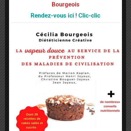
Bourgeois
Rendez-vous ici ! Clic-clic
Laisser un commentaire
Votre adresse e-mail ne sera pas publiée.
Les champs
obligatoires sont indiqués avec
*
Commentaire
*
Nom
*
E-mail
*