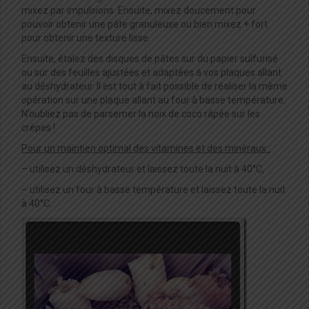
mixez par impulsions. Ensuite, mixez doucement pour
pouvoir obtenir une pâte granuleuse ou bien mixez + fort
pour obtenir une texture lisse.
Ensuite, étalez des disques de pâtes sur du papier sulfurisé
ou sur des feuilles ajustées et adaptées à vos plaques allant
au déshydrateur. Il est tout à fait possible de réaliser la même
opération sur une plaque allant au four à basse température.
N’oubliez pas de parsemer la noix de coco râpée sur les
crêpes !
Pour un maintien optimal des vitamines et des minéraux :
– utilisez un déshydrateur et laissez toute la nuit à 40°C,
– utilisez un four à basse température et laissez toute la nuit
à 40°C.