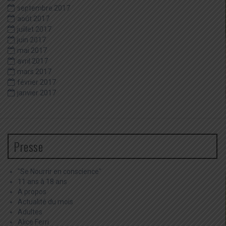
septembre 2017
août 2017
juillet 2017
juin 2017
mai 2017
avril 2017
mars 2017
février 2017
janvier 2017
Presse
"Se Nourrir en conscience"
11 ans à 18 ans
A propos
Actualité du mois
Adultes
Alice Ferri