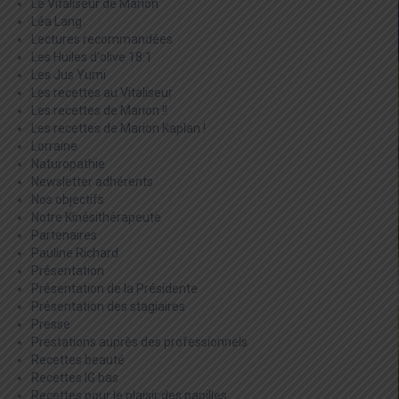
Le Vitaliseur de Marion
Léa Lang
Lectures recommandées
Les Huiles d'olive 18:1
Les Jus Yumi
Les recettes au Vitaliseur
Les recettes de Marion !!
Les recettes de Marion Kaplan !
Lorraine
Naturopathie
Newsletter adhérents
Nos objectifs
Notre Kinésithérapeute
Partenaires
Pauline Richard
Présentation
Présentation de la Présidente
Présentation des stagiaires
Presse
Prestations auprès des professionnels
Recettes beauté
Recettes IG bas
Recettes pour le plaisir des papilles