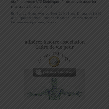
diplôme avec le BTS Diététique afin de pouvoir apporter
mon aide à la fois sur le […]
11 ans à 18 ans
,
Adultes
,
Blog
,
De 0 à 3 ans
,
Enfants de 3 à 10
ans
,
Espace recettes
,
Femmes allaitantes
,
Femmes enceintes
,
Femmes ménopausées
,
Seniors