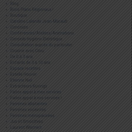
Blog
Bons Plans Régionaux !
Boutique
Caroline Lalande Jean-Marault
Concours
Conférences/Ateliers/Animations
Conseils Hygièno-Diététique
Consultation auprès du particulier
Crusine avec Cilou
De 0 à 3 ans
Enfants de 3 à 10 ans
Espace recettes
Estelle Houver
Etienne Niel
Extracteurs Kuvings
Faites appel à mes services
Faites appel à nos services !
Femmes allaitantes
Femmes enceintes
Femmes ménopausées
Jus et Smoothies
Laurent Wiemert