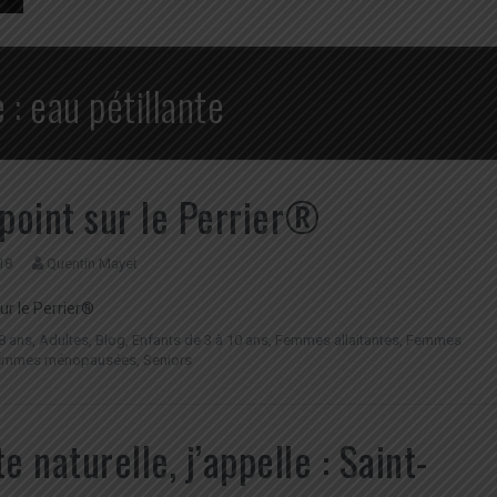
e :
eau pétillante
 point sur le Perrier®
18
Quentin Mayet
sur le Perrier®
8 ans
,
Adultes
,
Blog
,
Enfants de 3 à 10 ans
,
Femmes allaitantes
,
Femmes
emmes ménopausées
,
Seniors
e naturelle, j’appelle : Saint-