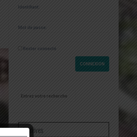
Identifiant:
Mot de passe:
Rester connecté
CONNEXION
Recherche
pour
:
Archives