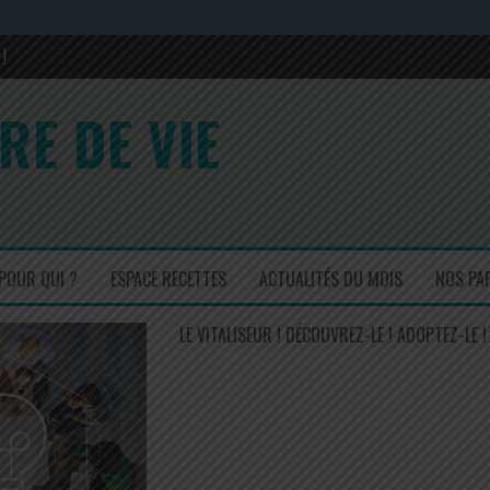
!
rons sa composition en 2017 et 2022
RE DE VIE
is ! Un régal !
cuisinez simple mais efficace !
POUR QUI ?
ESPACE RECETTES
ACTUALITÉS DU MOIS
NOS PA
LE VITALISEUR ! DÉCOUVREZ-LE ! ADOPTEZ-LE !