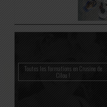
n
Toutes les formations en Crusine de
cace
Cilou !