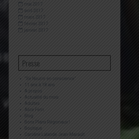
mai 2017
avril 2017
mars 2017
février 2017
janvier 2017
Presse
"Se Nourrir en conscience"
11 ans à 18 ans
A propos
Actualité du mois
Adultes
Alice Ferri
Blog
Bons Plans Régionaux !
Boutique
Caroline Lalande Jean-Marault