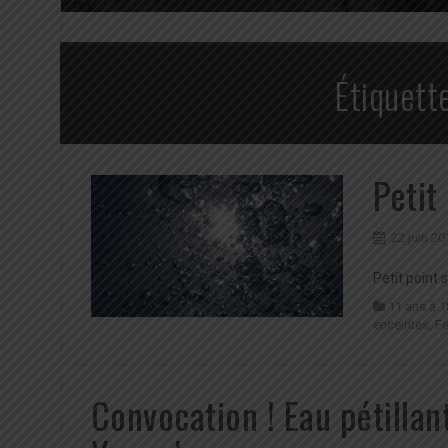
Étiquett
Petit
22 juin 20
Petit point 
11 ans à 1
enceintes
,
F
Convocation ! Eau pétillant