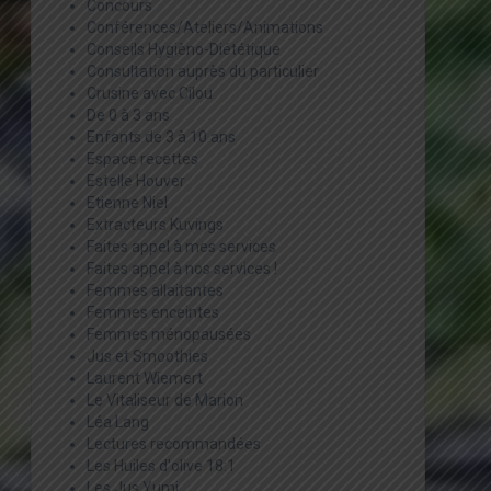
Concours
Conférences/Ateliers/Animations
Conseils Hygièno-Diététique
Consultation auprès du particulier
Crusine avec Cilou
De 0 à 3 ans
Enfants de 3 à 10 ans
Espace recettes
Estelle Houver
Etienne Niel
Extracteurs Kuvings
Faites appel à mes services
Faites appel à nos services !
Femmes allaitantes
Femmes enceintes
Femmes ménopausées
Jus et Smoothies
Laurent Wiemert
Le Vitaliseur de Marion
Léa Lang
Lectures recommandées
Les Huiles d'olive 18:1
Les Jus Yumi