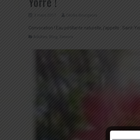
Yorre !
3 mars 2017
Cécilia Bourgeois
Convocation ! Eau pétillante naturelle, j’appelle : Saint-Yor
Adultes
,
Blog
,
Seniors