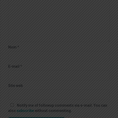
Nom
*
E-mail
*
Site web
Notify me of followup comments via e-mail. You can
also
subscribe
without commenting.