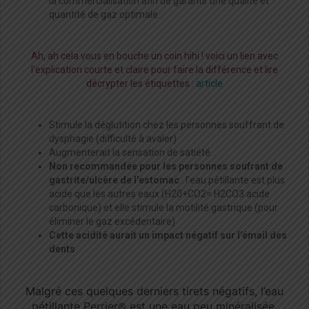
la commercialisation afin de garantir une qualité et
quantité de gaz optimale.
Ah, ah cela vous en bouche un coin hihi ! voici un lien avec
l’explication courte et claire pour faire la différence et lire
décrypter les étiquettes :
article
Stimule la déglutition chez les personnes souffrant de
dysphagie (difficulté à avaler)
Augmenterait la sensation de satiété
Non recommandée pour les personnes soufrant de
gastrite/ulcère de l’estomac
: l’eau pétillante est plus
acide que les autres eaux (H20+CO2= H2CO3 acide
carbonique) et elle stimule la motilité gastrique (pour
éliminer le gaz excédentaire)
Cette acidité aurait un impact négatif sur l’émail des
dents
Malgré ces quelques derniers tirets négatifs, l’eau
pétillante Perrier
est une eau peu minéralisée,
®