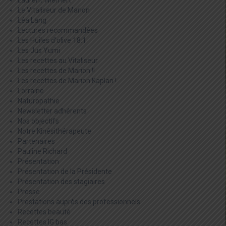
Laurent Wiemert
Le Vitaliseur de Marion
Léa Lang
Lectures recommandées
Les Huiles d'olive 18:1
Les Jus Yumi
Les recettes au Vitaliseur
Les recettes de Marion !!
Les recettes de Marion Kaplan !
Lorraine
Naturopathie
Newsletter adhérents
Nos objectifs
Notre Kinésithérapeute
Partenaires
Pauline Richard
Présentation
Présentation de la Présidente
Présentation des stagiaires
Presse
Prestations auprès des professionnels
Recettes beauté
Recettes IG bas