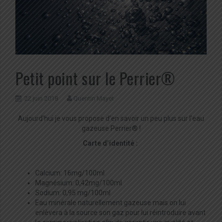
Petit point sur le Perrier®
22 juin 2018
Quentin Mayet
Aujourd’hui je vous propose d’en savoir un peu plus sur l’eau
gazeuse Perrier® !
Carte d’identité :
Calcium: 16mg/100ml
Magnésium: 0,42mg/100ml
Sodium: 0,95 mg/100ml
Eau minérale naturellement gazeuse mais on lui
enlèvera à la source son gaz pour lui réintroduire avant