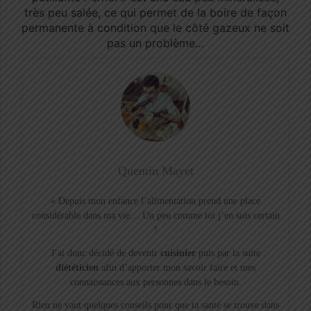
très peu salée, ce qui permet de la boire de façon
permanente à condition que le côté gazeux ne soit
pas un problème…
Quentin Mayet
« Depuis mon enfance l’alimentation prend une place
considérable dans ma vie… Un peu comme toi j’en suis certain
!
J’ai donc décidé de devenir
cuisinier
puis par la suite
diététicien
afin d’apporter mon savoir faire et mes
connaissances aux personnes dans le besoin.
Rien ne vaut quelques conseils pour que ta santé se trouve dans