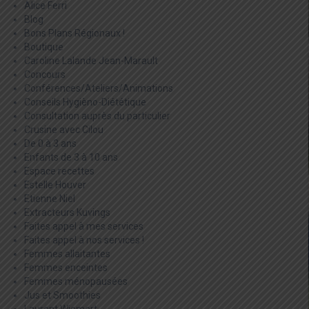
Alice Ferri
Blog
Bons Plans Régionaux !
Boutique
Caroline Lalande Jean-Marault
Concours
Conférences/Ateliers/Animations
Conseils Hygièno-Diététique
Consultation auprès du particulier
Crusine avec Cilou
De 0 à 3 ans
Enfants de 3 à 10 ans
Espace recettes
Estelle Houver
Etienne Niel
Extracteurs Kuvings
Faites appel à mes services
Faites appel à nos services !
Femmes allaitantes
Femmes enceintes
Femmes ménopausées
Jus et Smoothies