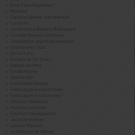
Bons Plans Régionaux !
Boutique
Caroline Lalande Jean-Marault
Concours
Conférences/Ateliers/Animations
Conseils Hygièno-Diététique
Consultation auprès du particulier
Crusine avec Cilou
De 0 à 3 ans
Enfants de 3 à 10 ans
Espace recettes
Estelle Houver
Etienne Niel
Extracteurs Kuvings
Faites appel à mes services
Faites appel à nos services !
Femmes allaitantes
Femmes enceintes
Femmes ménopausées
Jus et Smoothies
Laurent Wiemert
Le Vitaliseur de Marion