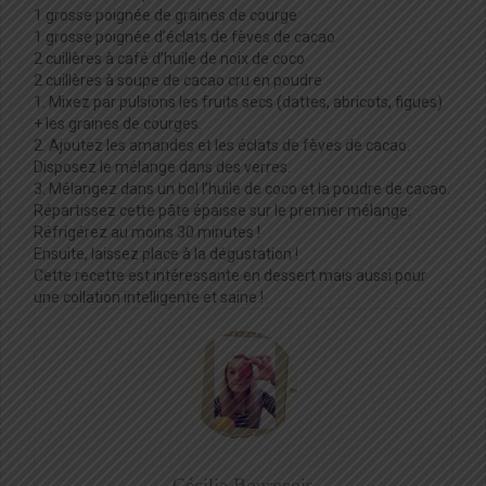
1 grosse poignée de graines de courge
1 grosse poignée d’éclats de fèves de cacao
2 cuillères à café d’huile de noix de coco
2 cuillères à soupe de cacao cru en poudre
1. Mixez par pulsions les fruits secs (dattes, abricots, figues)
+ les graines de courges.
2. Ajoutez les amandes et les éclats de fèves de cacao.
Disposez le mélange dans des verres.
3. Mélangez dans un bol l’huile de coco et la poudre de cacao.
Répartissez cette pâte épaisse sur le premier mélange.
Réfrigérez au moins 30 minutes !
Ensuite, laissez place à la dégustation !
Cette recette est intéressante en dessert mais aussi pour
une collation intelligente et saine !
Cécilia Bourgeois