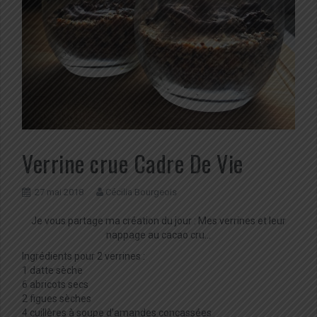
Verrine crue Cadre De Vie
27 mai 2018
Cécilia Bourgeois
Je vous partage ma création du jour : Mes verrines et leur
nappage au cacao cru…
Ingrédients pour 2 verrines :
1 datte sèche
6 abricots secs
2 figues sèches
4 cuillères à soupe d’amandes concassées