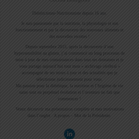
Diététicienne-Nutritionniste depuis 16 ans.
Je suis passionnée par la nutrition, la physiologie et son
fonctionnement et par la découverte des nouveaux aliments et
des nouvelles recettes !
Depuis septembre 2015, après la découverte d’une
hypersensibilité au gluten, j’ai commencé un long processus de
mise à jour de mes connaissances dans tous ses domaines et je
vous partage aujourd’hui tout mon « archivage cérébral »
accompagné de ses mises à jour et des actualités que je
sélectionne judicieusement pour vous.
Ma passion pour la diététique, la nutrition et l’hygiène de vie
saine sont en perpétuel évolution et l’aventure ne fait que
commencer !
Venez découvrir ma présentation complète et mes motivations
dans l’onglet : A propos – Mot de la Présidente.