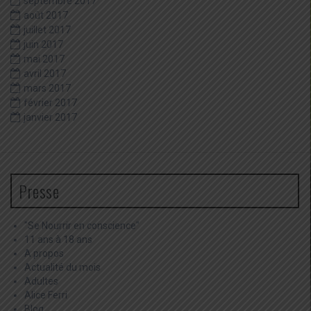
septembre 2017
août 2017
juillet 2017
juin 2017
mai 2017
avril 2017
mars 2017
février 2017
janvier 2017
Presse
"Se Nourrir en conscience"
11 ans à 18 ans
A propos
Actualité du mois
Adultes
Alice Ferri
Blog