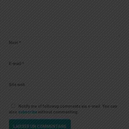
Nom
*
E-mail
*
Site web
Notify me of followup comments via e-mail. You can
also
subscribe
without commenting.