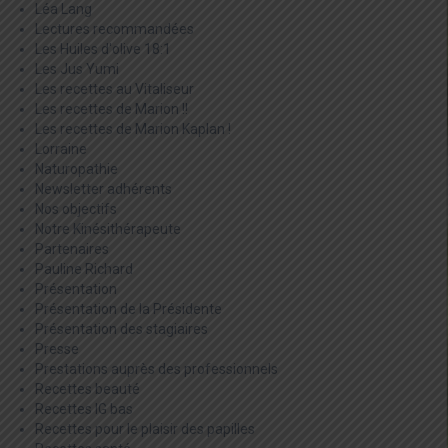
Léa Lang
Lectures recommandées
Les Huiles d'olive 18:1
Les Jus Yumi
Les recettes au Vitaliseur
Les recettes de Marion !!
Les recettes de Marion Kaplan !
Lorraine
Naturopathie
Newsletter adhérents
Nos objectifs
Notre Kinésithérapeute
Partenaires
Pauline Richard
Présentation
Présentation de la Présidente
Présentation des stagiaires
Presse
Prestations auprès des professionnels
Recettes beauté
Recettes IG bas
Recettes pour le plaisir des papilles