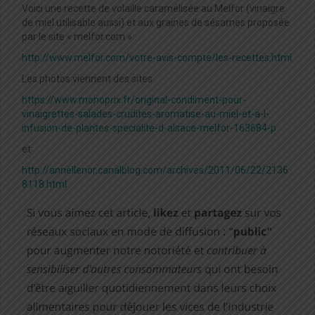
Voici une recette de volaille caramélisée au Melfor (vinaigre
de miel utilisable aussi) et aux graines de sésames proposée
par le site « melfor.com » :
http://www.melfor.com/votre-avis-compte/les-recettes.html
Les photos viennent des sites :
https://www.monoprix.fr/original-condiment-pour-
vinaigrettes-salades-crudites-aromatise-au-miel-et-a-l-
infusion-de-plantes-specialite-d-alsace-melfor-163684-p
et
http://annellenor.canalblog.com/archives/2011/06/22/2136
8118.html