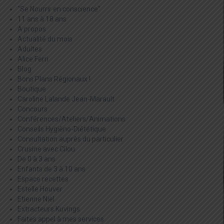
"Se Nourrir en conscience"
11 ans à 18 ans
A propos
Actualité du mois
Adultes
Alice Ferri
Blog
Bons Plans Régionaux !
Boutique
Caroline Lalande Jean-Marault
Concours
Conférences/Ateliers/Animations
Conseils Hygièno-Diététique
Consultation auprès du particulier
Crusine avec Cilou
De 0 à 3 ans
Enfants de 3 à 10 ans
Espace recettes
Estelle Houver
Etienne Niel
Extracteurs Kuvings
Faites appel à mes services