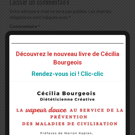
Laisser un commentaire
Votre adresse e-mail ne sera pas publiée.
Les champs
obligatoires sont indiqués avec
*
Commentaire
*
Découvrez le nouveau livre de Cécilia
Bourgeois
Rendez-vous ici ! Clic-clic
Nom
*
E-mail
*
Site web