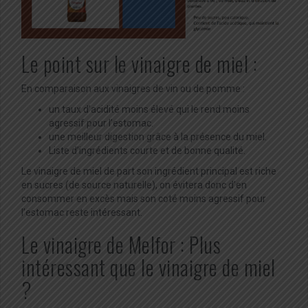
Le point sur le vinaigre de miel :
En comparaison aux vinaigres de vin ou de pomme :
un taux d’acidité moins élevé qui le rend moins
agressif pour l’estomac.
une meilleur digestion grâce à la présence du miel.
Liste d’ingrédients courte et de bonne qualité.
Le vinaigre de miel de part son ingrédient principal est riche
en sucres (de source naturelle), on évitera donc d’en
consommer en excès mais son coté moins agressif pour
l’estomac reste intéressant.
Le vinaigre de Melfor : Plus
intéressant que le vinaigre de miel
?