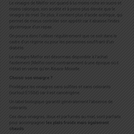
Le vinaigre de Melfor est quand à lui moins riche en sucre et
moins calorique, son acidité et à peine plus élevée que le
vinaigre de miel. De plus, il contient plus d’acide acétique, qui
permet de mieux contrôler son appétit car il abaisse l’index
glycémique d’un repas.
On pourra donc l’utiliser régulièrement que ce soit dans le
cadre d’un régime ou pour les personnes souffrant d’un
diabète.
Le vinaigre Melfor est désormais disponible à l’achat
facilement (Melfor.com) contrairement à une époque où il
n’était en vente qu’en Alsace-Moselle.
Choisir son vinaigre ?
Privilégiez les vinaigres sans sulfites et sans colorants
(surtout E150d) car il est cancérigène.
Un label biologique garantit généralement l’absence de
colorants.
Ces deux vinaigres, doux et parfumés au miel, sont parfaits
pour accompagner
les plats froids mais également
chauds
.