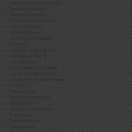
Faites appel à nos services !
Femmes allaitantes
Femmes enceintes
Femmes ménopausées
Jus et Smoothies
Laurent Wiemert
Le Vitaliseur de Marion
Léa Lang
Lectures recommandées
Les Huiles d'olive 18:1
Les Jus Yumi
Les recettes au Vitaliseur
Les recettes de Marion !!
Les recettes de Marion Kaplan !
Lorraine
Naturopathie
Newsletter adhérents
Nos objectifs
Notre Kinésithérapeute
Partenaires
Pauline Richard
Présentation