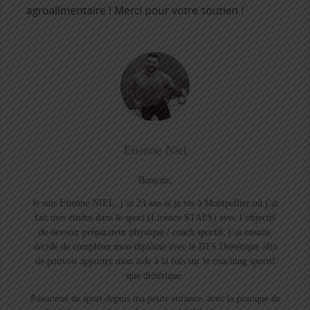
Etienne Niel
Bonjour,
Je suis Etienne NIEL, j’ai 23 ans et je vis à Montpellier où j’ai
fait mes études dans le sport (Licence STAPS) avec l’objectif
de devenir préparateur physique / coach sportif, j’ai ensuite
décidé de compléter mon diplôme avec le BTS Diététique afin
de pouvoir apporter mon aide à la fois sur le coaching sportif
que diététique.
Passionné de sport depuis ma petite enfance, avec la pratique de