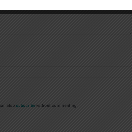
can also
subscribe
without commenting.