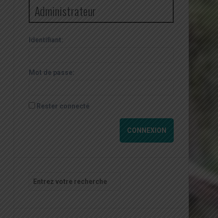
Administrateur
Identifiant:
Mot de passe:
Rester connecté
CONNEXION
Recherche
pour
: