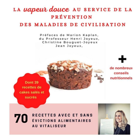
 où j’y exerce mes activités depuis 7 ans.
 me suis passionnée pour «le bien manger» dans le but d’apporter mes
au quotidien.
 s’ouvre à moi et qui, je l’espère, me permettra à l’avenir de répondre au
idiennement.
re
,
beurre au basilic
,
cadre de vie
TEA TIME !
→
igatoires sont indiqués avec
*