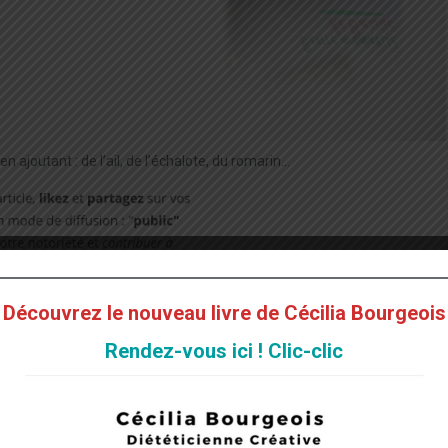
n ajoutant : de l’ail, de l’échalote, du romarin…
Découvrez le nouveau livre de Cécilia Bourgeois
Rendez-vous ici ! Clic-clic
tudie la Diététique à Paris.