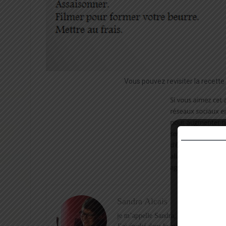
Vous pouvez revisiter la recette e
Sandra Alcais
je m’appelle Sandra, j’ai 26 ans et j’é