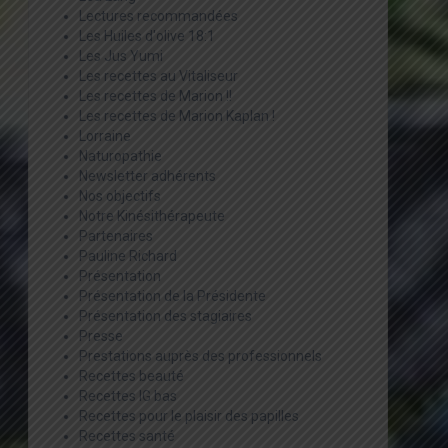
Lectures recommandées
Les Huiles d'olive 18:1
Les Jus Yumi
Les recettes au Vitaliseur
Les recettes de Marion !!
Les recettes de Marion Kaplan !
Lorraine
Naturopathie
Newsletter adhérents
Nos objectifs
Notre Kinésithérapeute
Partenaires
Pauline Richard
Présentation
Présentation de la Présidente
Présentation des stagiaires
Presse
Prestations auprès des professionnels
Recettes beauté
Recettes IG bas
Recettes pour le plaisir des papilles
Recettes santé