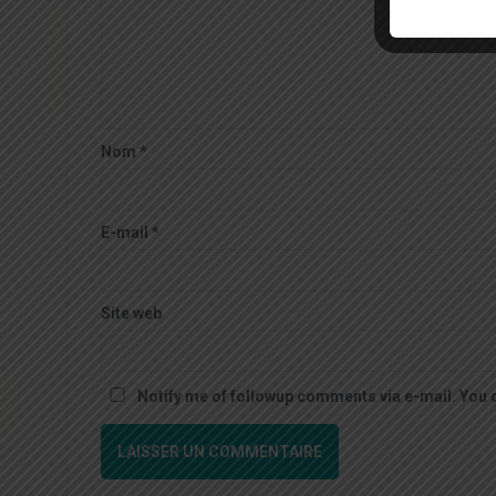
Nom
*
E-mail
*
Site web
Notify me of followup comments via e-mail. You 