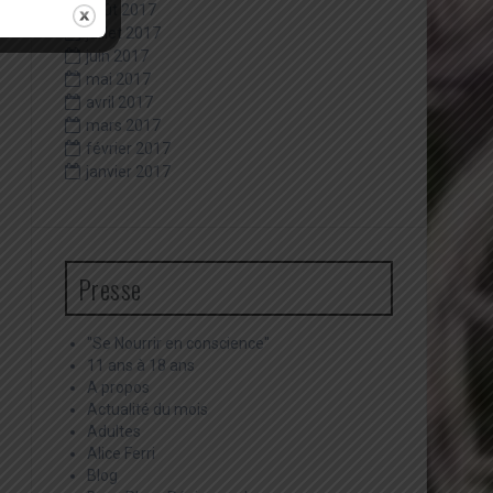
août 2017
juillet 2017
juin 2017
mai 2017
avril 2017
mars 2017
février 2017
janvier 2017
Presse
"Se Nourrir en conscience"
11 ans à 18 ans
A propos
Actualité du mois
Adultes
Alice Ferri
Blog