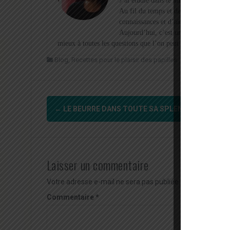
J’ai étudié dans le milieu du bien-être
Au fil du temps et des rencontres, je
connaissances et d’aider mes clientes 
Aujourd’hui, c’est un chemin riche qui
mieux à toutes les questions que l’on peut rencontrer quot
Blog
,
Recettes pour le plaisir des papilles
basilic
,
beur
Navigation
←
LE BEURRE DANS TOUTE SA SPLENDEUR !
d'article
Laisser un commentaire
Votre adresse e-mail ne sera pas publiée.
Les champs obl
Commentaire
*