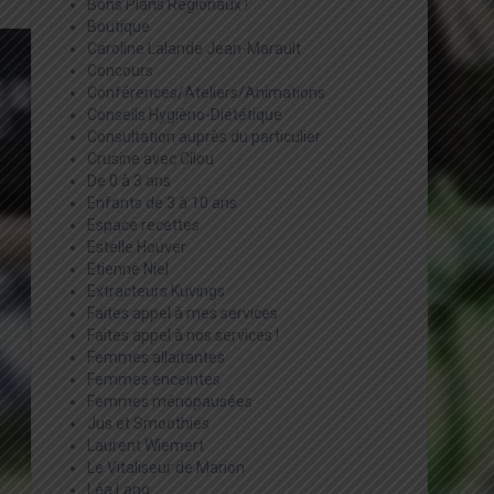
Bons Plans Régionaux !
Boutique
Caroline Lalande Jean-Marault
Concours
Conférences/Ateliers/Animations
Conseils Hygièno-Diététique
Consultation auprès du particulier
Crusine avec Cilou
De 0 à 3 ans
Enfants de 3 à 10 ans
Espace recettes
Estelle Houver
Etienne Niel
Extracteurs Kuvings
Faites appel à mes services
Faites appel à nos services !
Femmes allaitantes
Femmes enceintes
Femmes ménopausées
Jus et Smoothies
Laurent Wiemert
Le Vitaliseur de Marion
Léa Lang