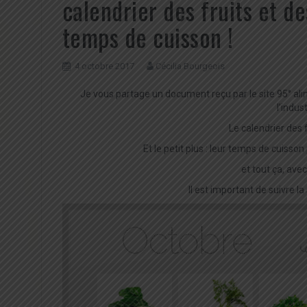
calendrier des fruits et d
temps de cuisson !
4 octobre 2017
Cécilia Bourgeois
Je vous partage un document reçu par le site 95° al
l’indus
Le calendrier des 
Et le petit plus : leur temps de cuiss
et tout ça, avec
Il est important de suivre l