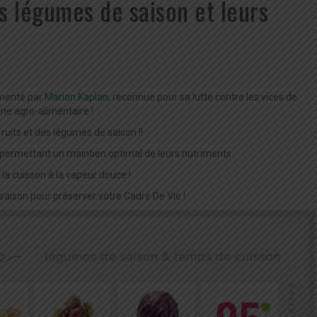
es légumes de saison et leurs
imenté par
Marion Kaplan
, reconnue pour sa lutte contre les vices de
trie agro-alimentaire !
fruits et des légumes de saison !!
on permettant un maintien optimal de leurs nutriments
 la cuisson à la vapeur douce !
a saison pour préserver votre Cadre De Vie !