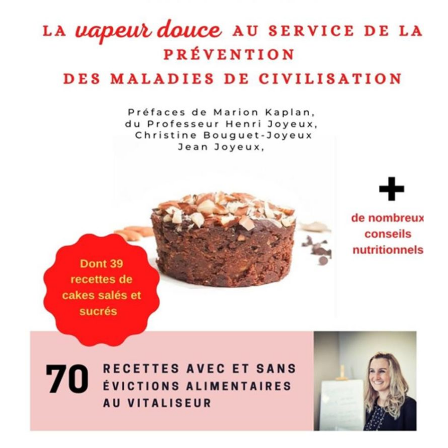
 Kaplan :
http://www.vitaliseurdemarion.fr/officiel/
rrivé en même temps que cette nouvelle saison !
Je
découvre ici
e saison grâce à Véronique, notre nouvelle stagiaire en diététique !
 ans.
a physiologie et son fonctionnement et par la découverte des nouveaux