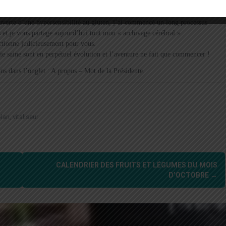
verte d’une hypersensibilité au gluten, j’ai commencé un long processus
 et je vous partage aujourd’hui tout mon « archivage cérébral »
ectionne judicieusement pour vous.
vie saine sont en perpétuel évolution et l’aventure ne fait que commencer !
s dans l’onglet : A propos – Mot de la Présidente.
lan
,
vitaliseur
CALENDRIER DES FRUITS ET LÉGUMES DU MOIS
D’OCTOBRE
→