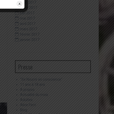
août 2017
juillet 2017
juin 2017
mai 2017
avril 2017
mars 2017
février 2017
janvier 2017
Presse
"Se Nourrir en conscience"
11 ans à 18 ans
A propos
Actualité du mois
Adultes
Alice Ferri
Blog