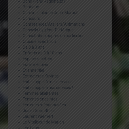
Bons Plans Régionaux !
Boutique
Caroline Lalande Jean-Marault
Concours
Conférences/Ateliers/Animations
Conseils Hygièno-Diététique
Consultation auprès du particulier
Crusine avec Cilou
De 0 à 3 ans
Enfants de 3 à 10 ans
Espace recettes
Estelle Houver
Etienne Niel
Extracteurs Kuvings
Faites appel à mes services
Faites appel à nos services !
Femmes allaitantes
Femmes enceintes
Femmes ménopausées
Jus et Smoothies
Laurent Wiemert
Le Vitaliseur de Marion
Léa Lang