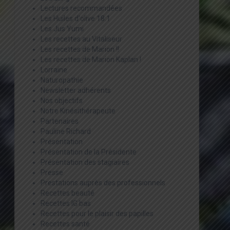
Lectures recommandées
Les Huiles d'olive 18:1
Les Jus Yumi
Les recettes au Vitaliseur
Les recettes de Marion !!
Les recettes de Marion Kaplan !
Lorraine
Naturopathie
Newsletter adhérents
Nos objectifs
Notre Kinésithérapeute
Partenaires
Pauline Richard
Présentation
Présentation de la Présidente
Présentation des stagiaires
Presse
Prestations auprès des professionnels
Recettes beauté
Recettes IG bas
Recettes pour le plaisir des papilles
Recettes santé