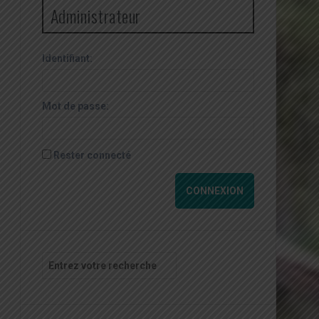
Administrateur
Identifiant:
Mot de passe:
Rester connecté
CONNEXION
Recherche
pour
: