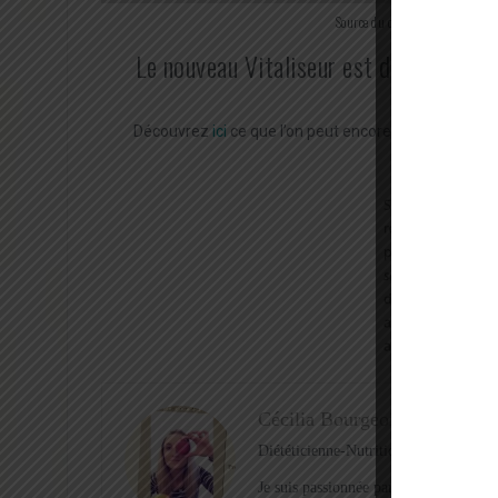
Source du calendrier de Marion
Le nouveau Vitaliseur est d’ailleurs a
Découvrez
ici
ce que l’on peut encore trouver en cett
Cécilia Bourgeois
Diététicienne-Nutritionniste depuis 16
Je suis passionnée par la nutrition, l