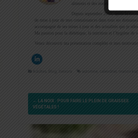
aliments et des nouvelles recettes !
Depuis septembre 2015, après la décou
de mise à jour de mes connaissances dans tous ses domaines
accompagné de ses mises à jour et des actualités que je sél
Ma passion pour la diététique, la nutrition et l’hygiène de 
Venez découvrir ma présentation complète et mes motivation
Adultes
,
Blog
,
Seniors
automne
,
calendrier
,
marion kap
Navigation
←
LA NOIX : POUR FAIRE LE PLEIN DE GRAISSES
d'article
VÉGÉTALES !