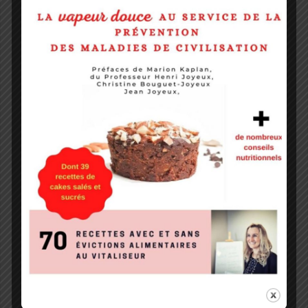
Rejoignez-nous, en nous écrivant ici
:
Erreur :
Formulaire de contact non trouvé !
Cécilia Bourgeois
Diététicienne-Nutritionniste depuis 16 ans.
Je suis passionnée par la nutrition, la physiologie et son