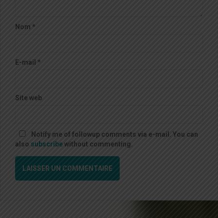
Nom
*
E-mail
*
Site web
Notify me of followup comments via e-mail. You can
also
subscribe
without commenting.