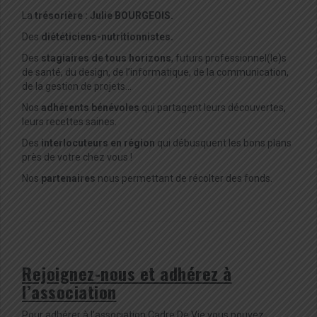
La
trésorière : Julie BOURGEOIS.
Des
diététiciens-nutritionnistes.
Des
stagiaires de tous horizons
, futurs professionnel(le)s
de santé, du design, de l’informatique, de la communication,
de la gestion de projets…
Nos
adhérents bénévoles
qui partagent leurs découvertes,
leurs recettes saines.
Des
interlocuteurs en région
qui débusquent les bons plans
près de votre chez vous !
Nos
partenaires
nous permettant de récolter des fonds.
Rejoignez-nous et adhérez à
l’association
Pour adhérer à l’association Cadre De Vie vous pouvez