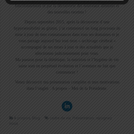
fonctionnement et par la découverte des nouveaux aliments et
des nouvelles recettes !
Depuis septembre 2015, après la découverte d’une
hypersensibilité au gluten, j’ai commencé un long processus de
mise à jour de mes connaissances dans tous ses domaines et je
vous partage aujourd’hui tout mon « archivage cérébral »
accompagné de ses mises à jour et des actualités que je
sélectionne judicieusement pour vous.
Ma passion pour la diététique, la nutrition et l’hygiène de vie
saine sont en perpétuel évolution et l’aventure ne fait que
commencer !
Venez découvrir ma présentation complète et mes motivations
dans l’onglet : A propos – Mot de la Présidente.
A propos
,
Blog
cadre de vie
,
Présentation
,
rejoignez
nous