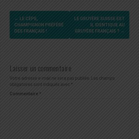
Navigation
←
LE CÈPE,
LE GRUYÈRE SUISSE EST
d'article
CHAMPIGNON PRÉFÉRÉ
IL IDENTIQUE AU
DES FRANÇAIS !
GRUYÈRE FRANÇAIS ?
→
Laisser un commentaire
Votre adresse e-mail ne sera pas publiée.
Les champs
obligatoires sont indiqués avec
*
Commentaire
*