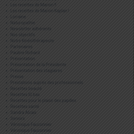
Les recettes de Marion !!
Les recettes de Marion Kaplan !
Lorraine
Naturopathie
Newsletter adhérents
Nos objectifs
Notre Kinésithérapeute
Partenaires
Pauline Richard
Présentation
Présentation de la Présidente
Présentation des stagiaires
Presse
Prestations auprès des professionnels
Recettes beauté
Recettes IG bas
Recettes pour le plaisir des papilles
Recettes santé
Sandra Alcais
Seniors
Véronique Fauconnier
Véronique Fauconnier