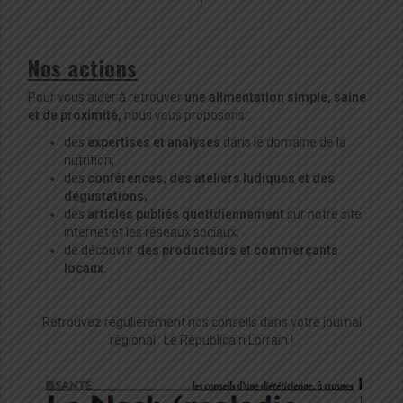
!
Nos actions
Pour vous aider à retrouver
une alimentation simple, saine
et de proximité
,
nous vous proposons :
des
expertises et analyses
dans le domaine de la
nutrition,
des
conférences, des ateliers ludiques et des
dégustations,
des
articles publiés quotidiennement
sur notre site
internet et les réseaux sociaux,
de découvrir
des producteurs et commerçants
locaux.
Retrouvez régulièrement nos conseils dans votre journal
régional : Le Républicain Lorrain !