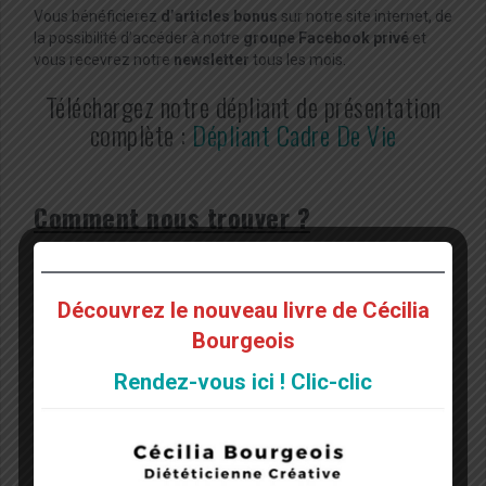
Vous bénéficierez
d’articles bonus
sur notre site internet, de
la possibilité d’accéder à notre
groupe Facebook privé
et
vous recevrez notre
newsletter
tous les mois.
Téléchargez notre dépliant de présentation
complète :
Dépliant Cadre De Vie
Comment nous trouver ?
asso-cadredevie.fr
Découvrez le nouveau livre de Cécilia
Bourgeois
Page fans : Association Cadre De Vie
Rendez-vous ici ! Clic-clic
associationcadredevie@gmail.com