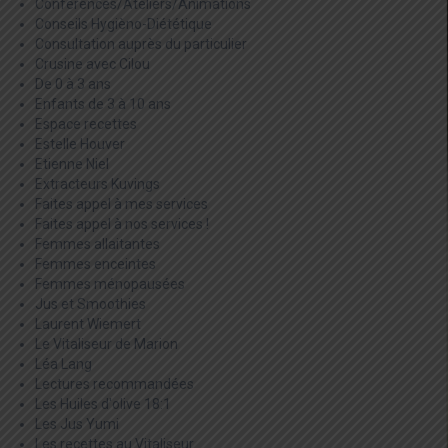
Conférences/Ateliers/Animations
Conseils Hygièno-Diététique
Consultation auprès du particulier
Crusine avec Cilou
De 0 à 3 ans
Enfants de 3 à 10 ans
Espace recettes
Estelle Houver
Etienne Niel
Extracteurs Kuvings
Faites appel à mes services
Faites appel à nos services !
Femmes allaitantes
Femmes enceintes
Femmes ménopausées
Jus et Smoothies
Laurent Wiemert
Le Vitaliseur de Marion
Léa Lang
Lectures recommandées
Les Huiles d'olive 18:1
Les Jus Yumi
Les recettes au Vitaliseur