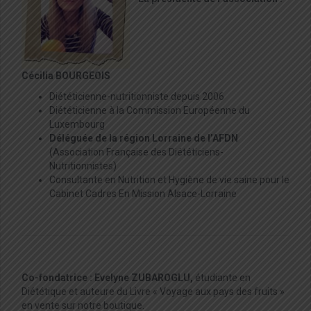
Cécilia BOURGEOIS
Diététicienne-nutritionniste depuis 2006
Diététicienne à la Commission Européenne du
Luxembourg
Déléguée de la région Lorraine de l’AFDN
(Association Française des Diététiciens-
Nutritionnistes)
Consultante en Nutrition et Hygiène de vie saine pour le
Cabinet Cadres En Mission Alsace-Lorraine
Co-fondatrice : Evelyne ZUBAROGLU,
étudiante en
Diététique et auteure du Livre « Voyage aux pays des fruits »
en vente sur notre boutique.