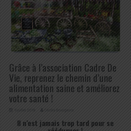
Grâce à l’association Cadre De
Vie, reprenez le chemin d’une
alimentation saine et améliorez
votre santé !
9 juillet 2018
Cécilia Bourgeois
Il n’est jamais trop tard
pour se
rééduquer !