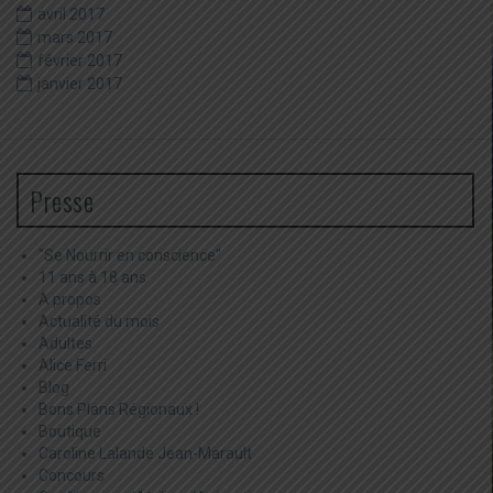
avril 2017
mars 2017
février 2017
janvier 2017
Presse
"Se Nourrir en conscience"
11 ans à 18 ans
A propos
Actualité du mois
Adultes
Alice Ferri
Blog
Bons Plans Régionaux !
Boutique
Caroline Lalande Jean-Marault
Concours