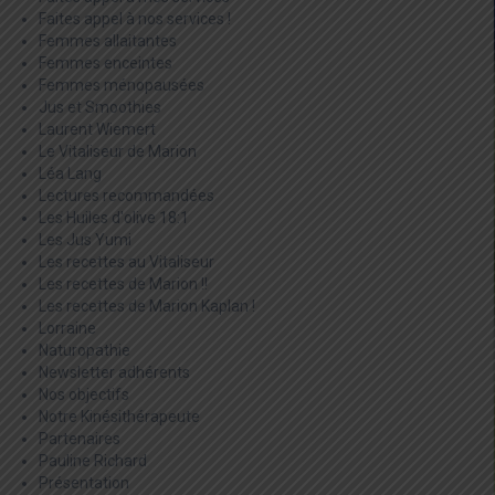
Faites appel à nos services !
Femmes allaitantes
Femmes enceintes
Femmes ménopausées
Jus et Smoothies
Laurent Wiemert
Le Vitaliseur de Marion
Léa Lang
Lectures recommandées
Les Huiles d'olive 18:1
Les Jus Yumi
Les recettes au Vitaliseur
Les recettes de Marion !!
Les recettes de Marion Kaplan !
Lorraine
Naturopathie
Newsletter adhérents
Nos objectifs
Notre Kinésithérapeute
Partenaires
Pauline Richard
Présentation