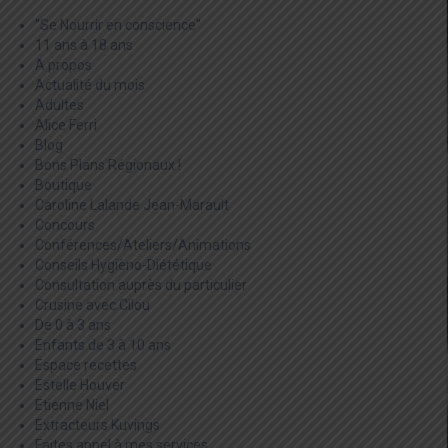
"Se Nourrir en conscience"
11 ans à 18 ans
A propos
Actualité du mois
Adultes
Alice Ferri
Blog
Bons Plans Régionaux !
Boutique
Caroline Lalande Jean-Marault
Concours
Conférences/Ateliers/Animations
Conseils Hygièno-Diététique
Consultation auprès du particulier
Crusine avec Cilou
De 0 à 3 ans
Enfants de 3 à 10 ans
Espace recettes
Estelle Houver
Etienne Niel
Extracteurs Kuvings
Faites appel à mes services