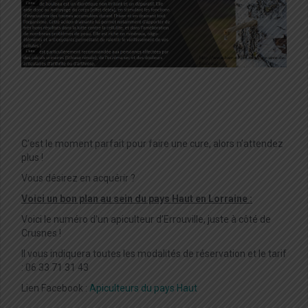
C’est le moment parfait pour faire une cure, alors n’attendez
plus !
Vous désirez en acquérir ?
Voici un bon plan au sein du pays Haut en Lorraine :
Voici le numéro d’un apiculteur d’Errouville, juste à côté de
Crusnes !
Il vous indiquera toutes les modalités de réservation et le tarif
: ‭06 33 71 31 43‬
Lien Facebook :
Apiculteurs du pays Haut