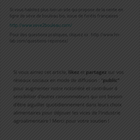
Si vous habitez plus loin un site qui propose de la vente en
ligne de sève de bouleau bio, issue de forêts françaises :
http://www.seve2bouleau.com/
Pour des questions pratiques, cliquez ici : http://www.hn-
lab.com/questions-reponses/