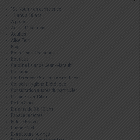
"Se Nourrir en conscience"
11 ans à 18 ans
A propos
Actualité du mois
Adultes
Alice Ferri
Blog
Bons Plans Régionaux !
Boutique
Caroline Lalande Jean-Marault
Concours
Conférences/Ateliers/Animations
Conseils Hygièno-Diététique
Consultation auprès du particulier
Crusine avec Cilou
De 0 à 3 ans
Enfants de 3 à 10 ans
Espace recettes
Estelle Houver
Etienne Niel
Extracteurs Kuvings