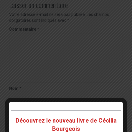
Laisser un commentaire
Votre adresse e-mail ne sera pas publiée.
Les champs
obligatoires sont indiqués avec
*
Commentaire
*
Nom
*
E-mail
*
Découvrez le nouveau livre de Cécilia
Bourgeois
Site web