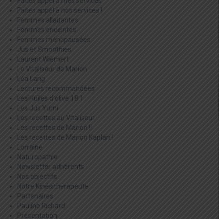
Faites appel à mes services
Faites appel à nos services !
Femmes allaitantes
Femmes enceintes
Femmes ménopausées
Jus et Smoothies
Laurent Wiemert
Le Vitaliseur de Marion
Léa Lang
Lectures recommandées
Les Huiles d'olive 18:1
Les Jus Yumi
Les recettes au Vitaliseur
Les recettes de Marion !!
Les recettes de Marion Kaplan !
Lorraine
Naturopathie
Newsletter adhérents
Nos objectifs
Notre Kinésithérapeute
Partenaires
Pauline Richard
Présentation