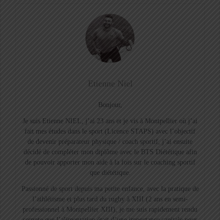
Etienne Niel
Bonjour,
Je suis Etienne NIEL, j’ai 23 ans et je vis à Montpellier où j’ai
fait mes études dans le sport (Licence STAPS) avec l’objectif
de devenir préparateur physique / coach sportif, j’ai ensuite
décidé de compléter mon diplôme avec le BTS Diététique afin
de pouvoir apporter mon aide à la fois sur le coaching sportif
que diététique.
Passionné de sport depuis ma petite enfance, avec la pratique de
l’athlétisme et plus tard du rugby à XIII (2 ans en semi-
professionnel à Montpellier XIII), je me suis rapidement rendu
compte que l’alimentation était d’une importance capitale pour