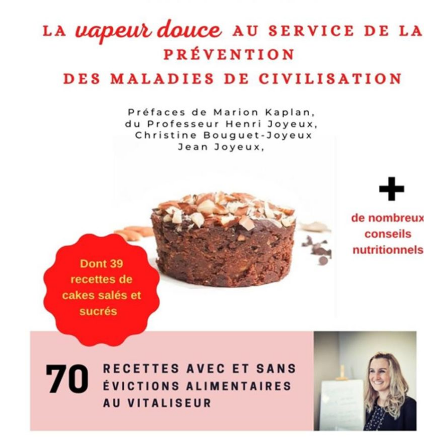
 ans.
a physiologie et son fonctionnement et par la découverte des nouveaux
verte d’une hypersensibilité au gluten, j’ai commencé un long processus
 et je vous partage aujourd’hui tout mon « archivage cérébral »
ectionne judicieusement pour vous.
vie saine sont en perpétuel évolution et l’aventure ne fait que commencer !
s dans l’onglet : A propos – Mot de la Présidente.