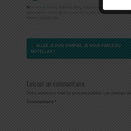
11 ans à 18 ans
,
Adultes
,
Blog
,
Espace recettes
,
Naturopath
association cadre de vie
,
boire de l'argile
,
brûlure
,
cadre de vi
thierry casasnovas
Navigation
←
ALLER JE SUIS SYMPAS, JE VOUS PARLE DU
d'article
NUTELLA® !
Laisser un commentaire
Votre adresse e-mail ne sera pas publiée.
Les champs obl
Commentaire
*