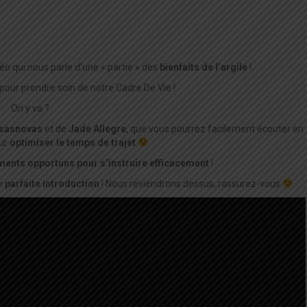
éo qui nous parle d’une « partie » des
bienfaits de l’argile
!
pour prendre soin de notre Cadre De Vie !
On y va ?
asasnovas
et de
Jade Allegre
, que vous pourrez facilement écouter en
our
optimiser le temps de trajet
ents opportuns pour s’instruire efficacement
!
ne
parfaite introduction
! Nous reviendrons dessus, rassurez-vous