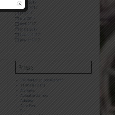
août 2017
juillet 2017
juin 2017
mai 2017
avril 2017
mars 2017
février 2017
janvier 2017
Presse
"Se Nourrir en conscience"
11 ans à 18 ans
A propos
Actualité du mois
Adultes
Alice Ferri
Blog