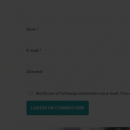
Nom
*
E-mail
*
Site web
Notify me of followup comments via e-mail. You 