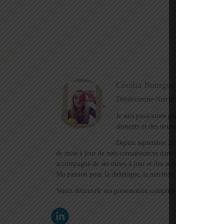
Cécilia Bourgeois
Diététicienne-Nutritionniste depuis 16
Je suis passionnée par la nutrition, l
aliments et des nouvelles recettes !
Depuis septembre 2015, après la décou
de mise à jour de mes connaissances dans tous ses domaines
accompagné de ses mises à jour et des actualités que je sél
Ma passion pour la diététique, la nutrition et l’hygiène de 
Venez découvrir ma présentation complète et mes motivation