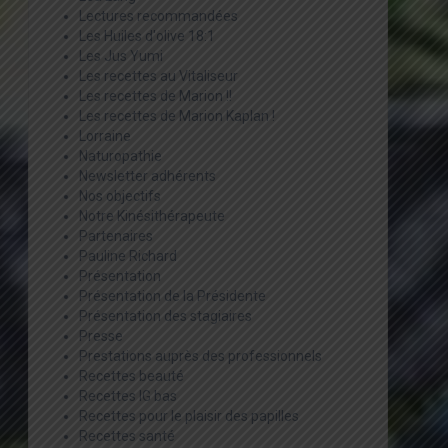
Lectures recommandées
Les Huiles d'olive 18:1
Les Jus Yumi
Les recettes au Vitaliseur
Les recettes de Marion !!
Les recettes de Marion Kaplan !
Lorraine
Naturopathie
Newsletter adhérents
Nos objectifs
Notre Kinésithérapeute
Partenaires
Pauline Richard
Présentation
Présentation de la Présidente
Présentation des stagiaires
Presse
Prestations auprès des professionnels
Recettes beauté
Recettes IG bas
Recettes pour le plaisir des papilles
Recettes santé