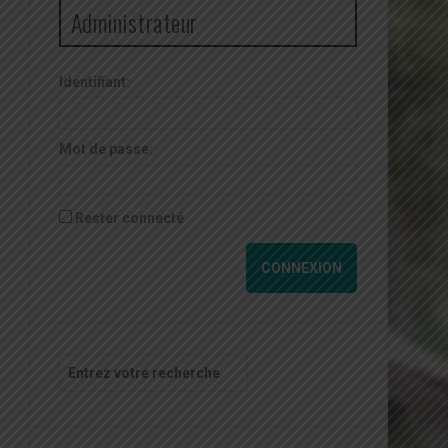
Administrateur
Identifiant:
Mot de passe:
Rester connecté
CONNEXION
Recherche
pour
: