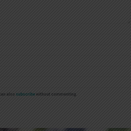
can also
subscribe
without commenting.