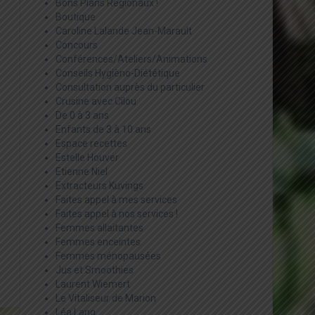
Bons Plans Régionaux !
Boutique
Caroline Lalande Jean-Marault
Concours
Conférences/Ateliers/Animations
Conseils Hygièno-Diététique
Consultation auprès du particulier
Crusine avec Cilou
De 0 à 3 ans
Enfants de 3 à 10 ans
Espace recettes
Estelle Houver
Etienne Niel
Extracteurs Kuvings
Faites appel à mes services
Faites appel à nos services !
Femmes allaitantes
Femmes enceintes
Femmes ménopausées
Jus et Smoothies
Laurent Wiemert
Le Vitaliseur de Marion
Léa Lang