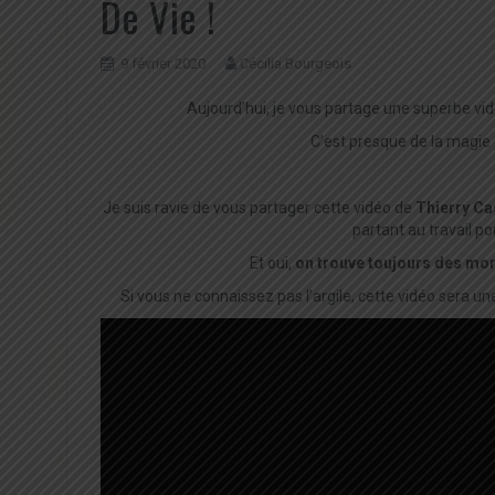
De Vie !
9 février 2020
Cécilia Bourgeois
Aujourd’hui, je vous partage une superbe vid
C’est presque de la magie 
Je suis ravie de vous partager cette vidéo de
Thierry C
partant au travail p
Et oui,
on trouve toujours des mom
Si vous ne connaissez pas l’argile, cette vidéo sera u