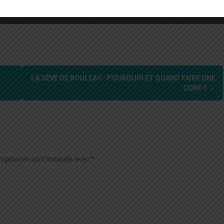
ie
,
Recettes beauté
,
Recettes santé
,
Seniors
argile
,
argile à boire
,
e
,
cataplasme d'argile
,
cecilia bourgeois
,
détoxe
,
jade allegre
,
plaie
,
soigner
,
LA SÈVE DE BOULEAU : POURQUOI ET QUAND FAIRE UNE
CURE ?
→
igatoires sont indiqués avec
*