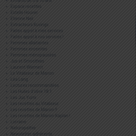
Enfants de 3 à 10 ans
Espace recettes
Estelle Houver
Etienne Niel
Extracteurs Kuvings
Faites appel à mes services
Faites appel à nos services !
Femmes allaitantes
Femmes enceintes
Femmes ménopausées
Jus et Smoothies
Laurent Wiemert
Le Vitaliseur de Marion
Léa Lang
Lectures recommandées
Les Huiles d'olive 18:1
Les Jus Yumi
Les recettes au Vitaliseur
Les recettes de Marion !!
Les recettes de Marion Kaplan !
Lorraine
Naturopathie
Newsletter adhérents