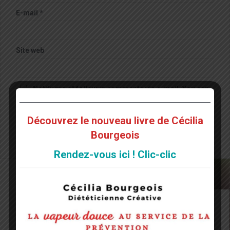
E-mail
*
Site web
Notify me of followup comments via e-mail. You can
also
subscribe
without commenting.
Découvrez le nouveau livre de Cécilia
Bourgeois
Rendez-vous ici ! Clic-clic