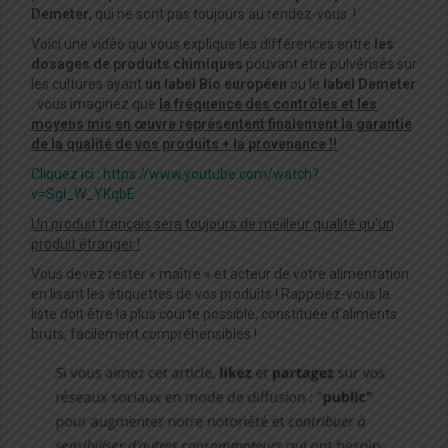
Demeter
, qui ne sont pas toujours au rendez-vous !
Voici une vidéo qui vous explique les différences entre
les
dosages de produits chimiques
pouvant être pulvérisés sur
les cultures ayant
un label Bio européen
ou le
label Demeter
: vous imaginez que
la fréquence des contrôles et les
moyens mis en œuvre représentent finalement la garantie
de la qualité de vos produits + la provenance !!
Cliquez ici : https://www.youtube.com/watch?
v=SgI_W_YKqbE
Un produit français sera toujours de meilleur qualité qu’un
produit étranger !
Vous devez rester « maître » et acteur de votre alimentation
en lisant les étiquettes de vos produits ! Rappelez-vous la
liste doit être la plus courte possible, constituée d’aliments
bruts, facilement compréhensibles !