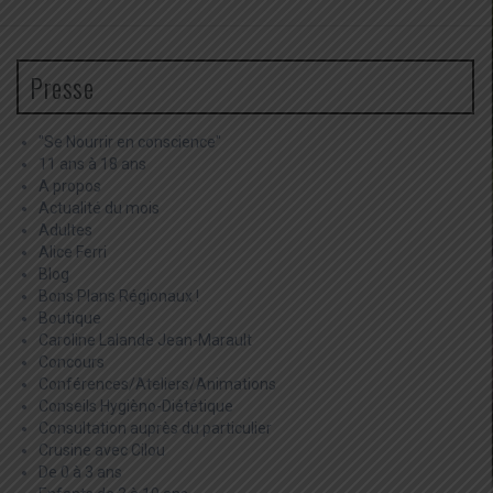
Presse
"Se Nourrir en conscience"
11 ans à 18 ans
A propos
Actualité du mois
Adultes
Alice Ferri
Blog
Bons Plans Régionaux !
Boutique
Caroline Lalande Jean-Marault
Concours
Conférences/Ateliers/Animations
Conseils Hygièno-Diététique
Consultation auprès du particulier
Crusine avec Cilou
De 0 à 3 ans