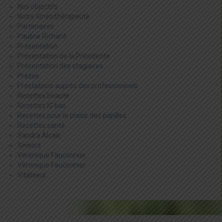
Nos objectifs
Notre Kinésithérapeute
Partenaires
Pauline Richard
Présentation
Présentation de la Présidente
Présentation des stagiaires
Presse
Prestations auprès des professionnels
Recettes beauté
Recettes IG bas
Recettes pour le plaisir des papilles
Recettes santé
Sandra Alcais
Seniors
Véronique Fauconnier
Véronique Fauconnier
Vitaliseur