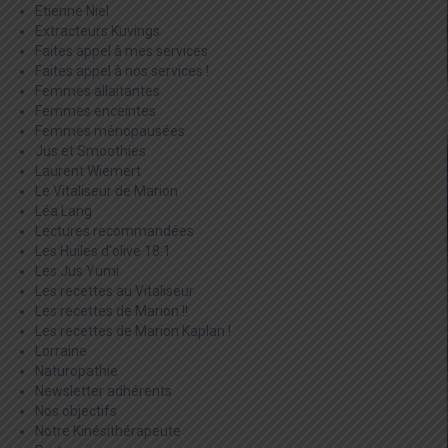
Etienne Niel
Extracteurs Kuvings
Faites appel à mes services
Faites appel à nos services !
Femmes allaitantes
Femmes enceintes
Femmes ménopausées
Jus et Smoothies
Laurent Wiemert
Le Vitaliseur de Marion
Léa Lang
Lectures recommandées
Les Huiles d'olive 18:1
Les Jus Yumi
Les recettes au Vitaliseur
Les recettes de Marion !!
Les recettes de Marion Kaplan !
Lorraine
Naturopathie
Newsletter adhérents
Nos objectifs
Notre Kinésithérapeute