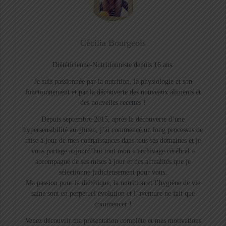
Cécilia Bourgeois
Diététicienne-Nutritionniste depuis 16 ans.
Je suis passionnée par la nutrition, la physiologie et son
fonctionnement et par la découverte des nouveaux aliments et
des nouvelles recettes !
Depuis septembre 2015, après la découverte d’une
hypersensibilité au gluten, j’ai commencé un long processus de
mise à jour de mes connaissances dans tous ses domaines et je
vous partage aujourd’hui tout mon « archivage cérébral »
accompagné de ses mises à jour et des actualités que je
sélectionne judicieusement pour vous.
Ma passion pour la diététique, la nutrition et l’hygiène de vie
saine sont en perpétuel évolution et l’aventure ne fait que
commencer !
Venez découvrir ma présentation complète et mes motivations