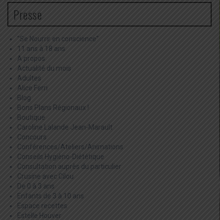
Presse
"Se Nourrir en conscience"
11 ans à 18 ans
A propos
Actualité du mois
Adultes
Alice Ferri
Blog
Bons Plans Régionaux !
Boutique
Caroline Lalande Jean-Marault
Concours
Conférences/Ateliers/Animations
Conseils Hygièno-Diététique
Consultation auprès du particulier
Crusine avec Cilou
De 0 à 3 ans
Enfants de 3 à 10 ans
Espace recettes
Estelle Houver