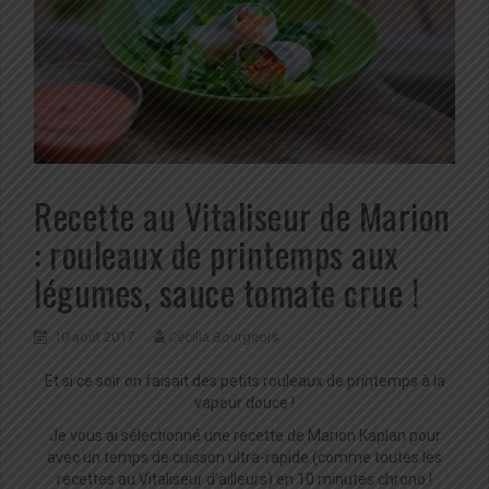
Recette au Vitaliseur de Marion
: rouleaux de printemps aux
légumes, sauce tomate crue !
10 août 2017
Cécilia Bourgeois
Et si ce soir on faisait des petits rouleaux de printemps à la
vapeur douce !
Je vous ai sélectionné une recette de Marion Kaplan pour
avec un temps de cuisson ultra-rapide (comme toutes les
recettes au Vitaliseur d’ailleurs) en 10 minutes chrono !