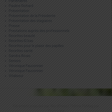
Partenaires
Pauline Richard
Présentation
Présentation de la Présidente
Présentation des stagiaires
Presse
Prestations auprès des professionnels
Recettes beauté
Recettes IG bas
Recettes pour le plaisir des papilles
Recettes santé
Sandra Alcais
Seniors
Véronique Fauconnier
Véronique Fauconnier
Vitaliseur
Fièrement propulsé par WordPress
|
Thème
FlyMag
par
Themeisle