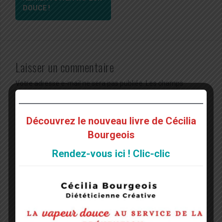
DOUCE !
Laisser un commentaire
Votre adresse e-mail ne sera pas publiée.
Les champs
obligatoires sont indiqués avec
*
Commentaire
*
Découvrez le nouveau livre de Cécilia
Bourgeois
Rendez-vous ici ! Clic-clic
Nom
*