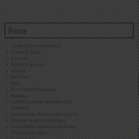
Presse
"Se Nourrir en conscience"
11 ans à 18 ans
A propos
Actualité du mois
Adultes
Alice Ferri
Blog
Bons Plans Régionaux !
Boutique
Caroline Lalande Jean-Marault
Concours
Conférences/Ateliers/Animations
Conseils Hygièno-Diététique
Consultation auprès du particulier
Crusine avec Cilou
De 0 à 3 ans