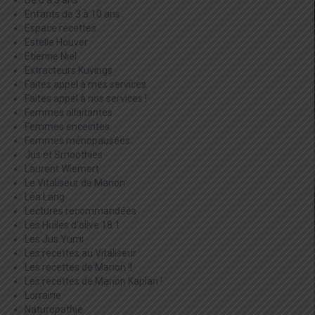
Enfants de 3 à 10 ans
Espace recettes
Estelle Houver
Etienne Niel
Extracteurs Kuvings
Faites appel à mes services
Faites appel à nos services !
Femmes allaitantes
Femmes enceintes
Femmes ménopausées
Jus et Smoothies
Laurent Wiemert
Le Vitaliseur de Marion
Léa Lang
Lectures recommandées
Les Huiles d'olive 18:1
Les Jus Yumi
Les recettes au Vitaliseur
Les recettes de Marion !!
Les recettes de Marion Kaplan !
Lorraine
Naturopathie