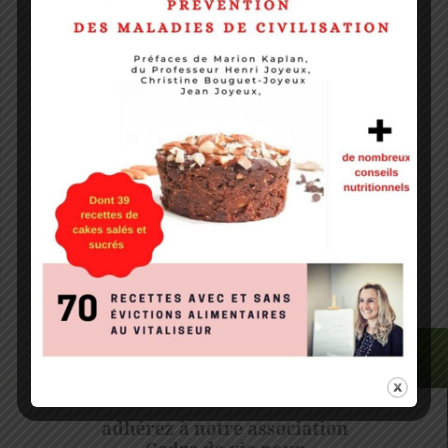
E-mail
*
Site web
Notify me of followup comments via e-mail. You can
also
subscribe
without commenting.