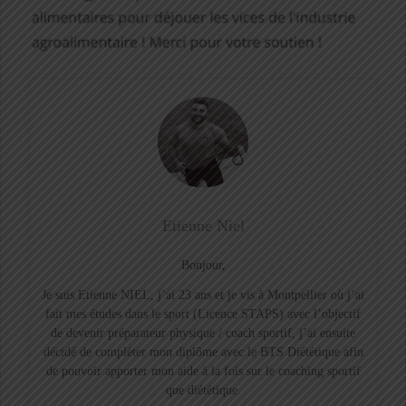
Etienne Niel
Bonjour,
Je suis Etienne NIEL, j’ai 23 ans et je vis à Montpellier où j’ai
fait mes études dans le sport (Licence STAPS) avec l’objectif
de devenir préparateur physique / coach sportif, j’ai ensuite
décidé de compléter mon diplôme avec le BTS Diététique afin
de pouvoir apporter mon aide à la fois sur le coaching sportif
que diététique.