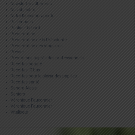
Newsletter adhérents
Nos objectifs
Notre Kinésithérapeute
Partenaires
Pauline Richard
Présentation
Présentation de la Présidente
Présentation des stagiaires
Presse
Prestations auprès des professionnels
Recettes beauté
Recettes IG bas
Recettes pour le plaisir des papilles
Recettes santé
Sandra Alcais
Seniors
Véronique Fauconnier
Véronique Fauconnier
Vitaliseur